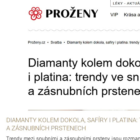
DIAMANTY KOLEM DOKOLA, SAFÍRY I PLATINA:
A ZÁSNUBNÍCH PRSTENECH
Trendy mezi snubními a zásnubními prsteny jsou rozmani