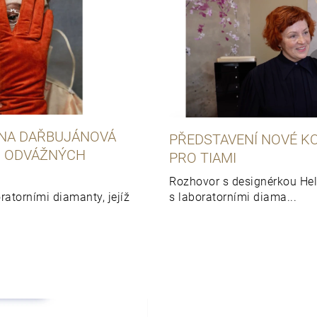
ENA DAŘBUJÁNOVÁ
PŘEDSTAVENÍ NOVÉ K
U ODVÁŽNÝCH
PRO TIAMI
Rozhovor s designérkou Hel
atorními diamanty, jejíž
s laboratorními diama...