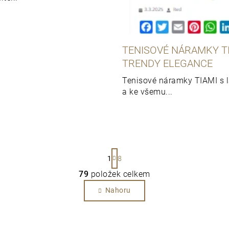
TENISOVÉ NÁRAMKY T
TRENDY ELEGANCE
Tenisové náramky TIAMI s l
a ke všemu...
S
1
8
t
79
položek celkem
r
O
v
á
Nahoru
l
n
á
k
d