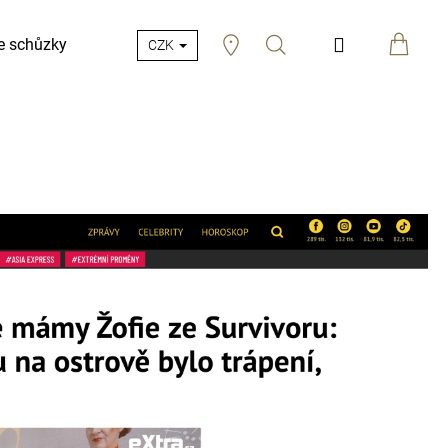
Hledat
Přihlášení
e schůzky
CZK