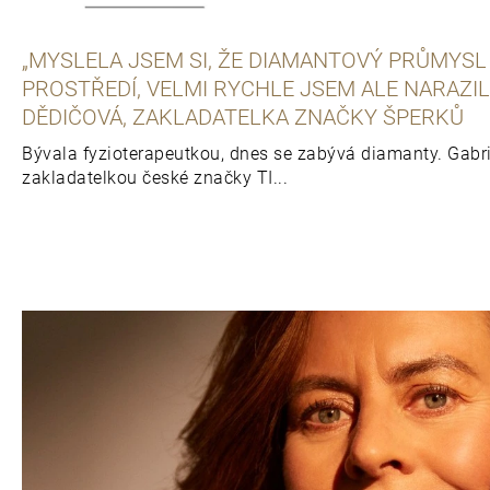
„MYSLELA JSEM SI, ŽE DIAMANTOVÝ PRŮMYSL
PROSTŘEDÍ, VELMI RYCHLE JSEM ALE NARAZILA
DĚDIČOVÁ, ZAKLADATELKA ZNAČKY ŠPERKŮ
Bývala fyzioterapeutkou, dnes se zabývá diamanty. Gabri
zakladatelkou české značky TI...