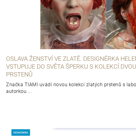
č
l
á
n
OSLAVA ŽENSTVÍ VE ZLATĚ. DESIGNÉRKA HEL
VSTUPUJE DO SVĚTA ŠPERKU S KOLEKCÍ DVO
k
PRSTENŮ
Značka TIAMI uvádí novou kolekci zlatých prstenů s labor
ů
autorkou ...