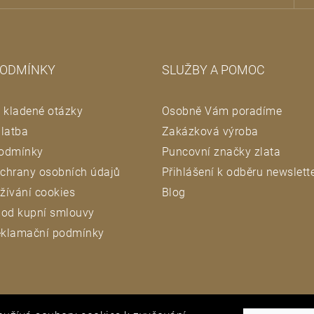
v
ý
p
i
PODMÍNKY
SLUŽBY A POMOC
s
u
 kladené otázky
Osobně Vám poradíme
latba
Zakázková výroba
odmínky
Puncovní značky zlata
chrany osobních údajů
Přihlášení k odběru newslett
žívání cookies
Blog
 od kupní smlouvy
reklamační podmínky