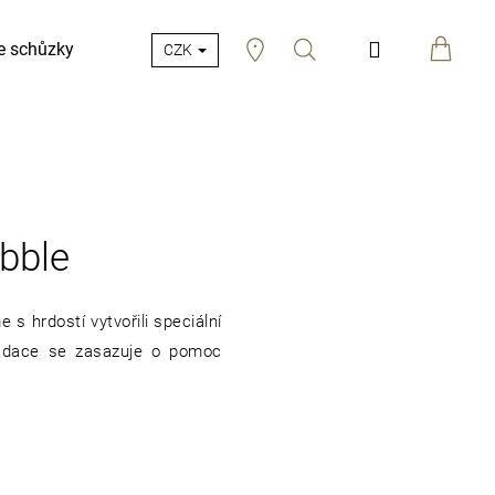
Hledat
Přihlášení
e schůzky
CZK
bble
 s hrdostí vytvořili speciální
 nadace se zasazuje o pomoc