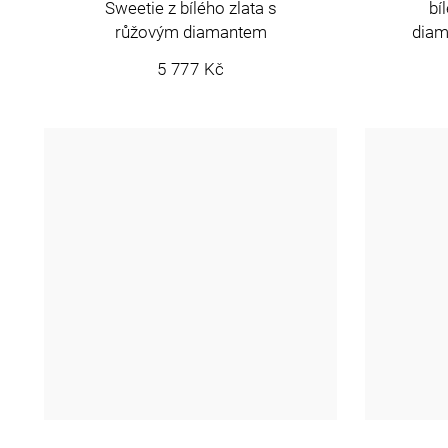
d
Sweetie z bílého zlata s
bí
růžovým diamantem
diam
u
u
5 777 Kč
k
k
t
t
ů
ů