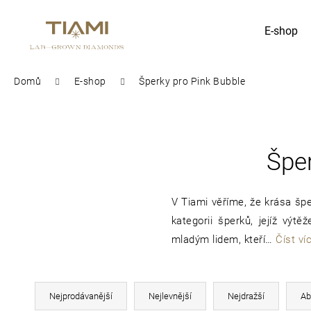
K
E-shop
Zpět
Zpět
o
do
do
obchodu
obchodu
š
Domů
E-shop
Šperky pro Pink Bubble
Co potřebujete najít?
í
k
Špe
V Tiami věříme, že krása šper
kategorii šperků, jejíž vý
mladým lidem, kteří…
Číst ví
Ř
Nejprodávanější
Nejlevnější
Nejdražší
Ab