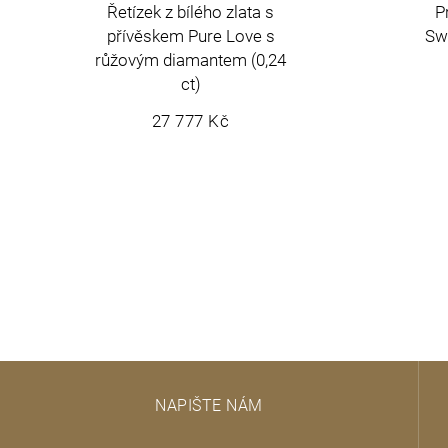
Řetízek z bílého zlata s
P
přívěskem Pure Love s
Swe
růžovým diamantem (0,24
ct)
27 777 Kč
Z
NAPIŠTE NÁM
á