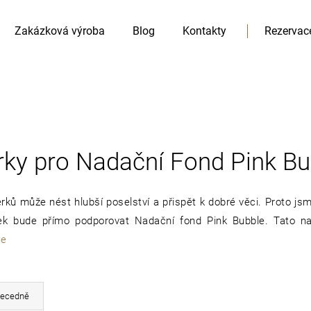
Zakázková výroba
Blog
Kontakty
Rezervac
rky pro Nadační Fond Pink Bu
HLEDAT
Doporučujeme
ků může nést hlubší poselství a přispět k dobré věci. Proto jsme
těžek bude přímo podporovat Nadační fond Pink Bubble. Tato
ce
ecedně