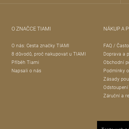
p
a
O ZNAČCE TIAMI
NÁKUP A 
t
O nás: Cesta značky TIAMI
FAQ / Často
í
8 důvodů, proč nakupovat u TIAMI
Doprava a p
Příběh Tiami
Obchodní p
Napsali o nás
Podmínky o
Zásady pou
Odstoupení
Záruční a 