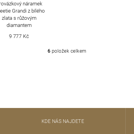
rovázkový náramek
etie Grandi z bílého
zlata s růžovým
diamantem
9 777 Kč
6
položek celkem
O
v
l
á
d
a
c
í
p
r
v
KDE NÁS NAJDETE
k
y