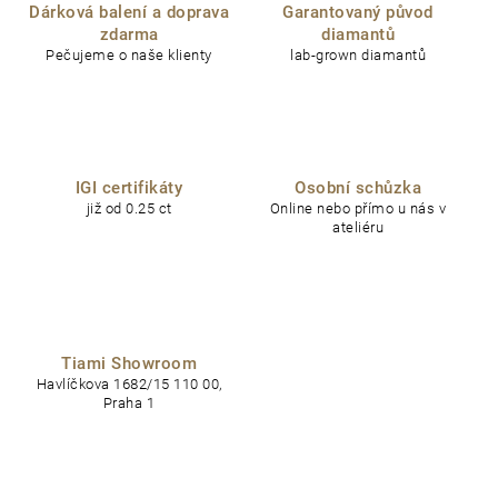
Dárková balení a doprava
Garantovaný původ
zdarma
diamantů
Pečujeme o naše klienty
lab-grown diamantů
IGI certifikáty
Osobní schůzka
již od 0.25 ct
Online nebo přímo u nás v
ateliéru
Tiami Showroom
Havlíčkova 1682/15 110 00,
Praha 1