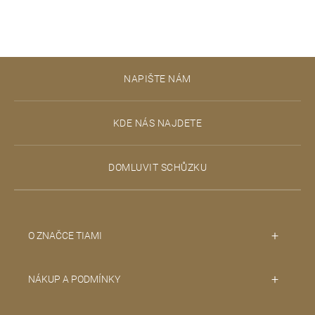
Z
NAPIŠTE NÁM
á
p
KDE NÁS NAJDETE
a
t
DOMLUVIT SCHŮZKU
í
O ZNAČCE TIAMI
NÁKUP A PODMÍNKY