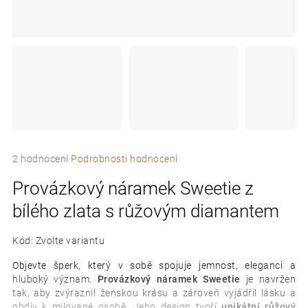
e
t
e
n
a
j
Průměrné
í
2 hodnocení
Podrobnosti hodnocení
hodnocení
t
Provázkový náramek Sweetie z
produktu
je
?
bílého zlata s růžovým diamantem
5,0
z
5
Kód:
Zvolte variantu
hvězdiček.
Objevte šperk, který v sobě spojuje jemnost, eleganci a
hluboký význam.
Provázkový n
áramek
Sweetie
je navržen
D
tak, aby zvýraznil ženskou krásu a zároveň vyjádřil lásku a
o
obdiv k milované osobě.
Jeho design tvoří
unikátní růžový