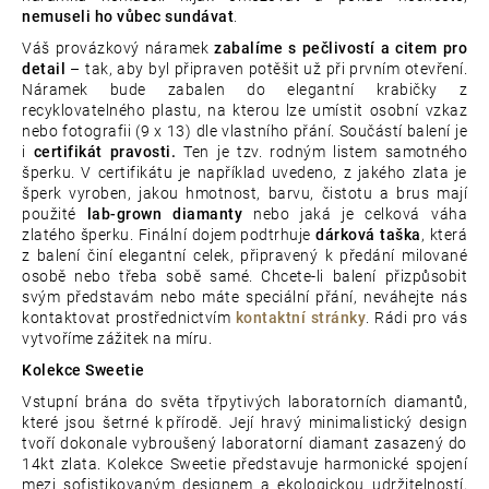
nemuseli ho vůbec sundávat
.
Váš provázkový náramek
zabalíme s pečlivostí a citem pro
detail
– tak, aby byl připraven potěšit už při prvním otevření.
Náramek bude zabalen do elegantní krabičky z
recyklovatelného plastu, na kterou lze umístit osobní vzkaz
nebo fotografii (9 x 13) dle vlastního přání. Součástí balení je
i
certifikát pravosti.
Ten je tzv. rodným listem samotného
šperku. V certifikátu je například uvedeno, z jakého zlata je
šperk vyroben, jakou hmotnost, barvu, čistotu a brus mají
použité
lab-grown diamanty
nebo jaká je celková váha
zlatého šperku. Finální dojem podtrhuje
dárková taška
, která
z balení činí elegantní celek, připravený k předání milované
osobě nebo třeba sobě samé. Chcete-li balení přizpůsobit
svým představám nebo máte speciální přání, neváhejte nás
kontaktovat prostřednictvím
kontaktní stránky
. Rádi pro vás
vytvoříme zážitek na míru.
Kolekce Sweetie
Vstupní brána do světa třpytivých laboratorních diamantů,
které jsou šetrné k přírodě. Její hravý minimalistický design
tvoří dokonale vybroušený laboratorní diamant zasazený do
14kt zlata. Kolekce Sweetie představuje harmonické spojení
mezi sofistikovaným designem a ekologickou udržitelností,