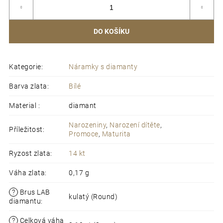
DO KOŠÍKU
Kategorie
:
Náramky s diamanty
Barva zlata
:
Bílé
Material
:
diamant
Narozeniny
,
Narození dítěte
,
Příležitost
:
Promoce
,
Maturita
Ryzost zlata
:
14 kt
Váha zlata
:
0,17 g
?
Brus LAB
kulatý (Round)
diamantu
:
?
Celková váha