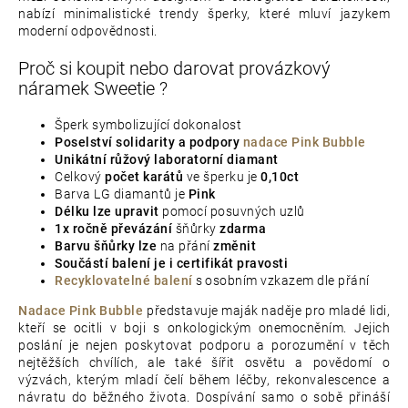
nabízí minimalistické trendy šperky, které mluví jazykem
moderní odpovědnosti.
Proč si koupit nebo darovat provázkový
náramek Sweetie ?
Šperk symbolizující dokonalost
Poselství solidarity a podpory
nadace Pink Bubble
Unikátní růžový laboratorní diamant
Celkový
počet karátů
ve šperku je
0,10ct
Barva LG diamantů je
Pink
Délku lze upravit
pomocí posuvných uzlů
1x ročně převázání
šňůrky
zdarma
Barvu šňůrky
lze
na přání
změnit
Součástí balení je i certifikát pravosti
Recyklovatelné balení
s osobním vzkazem dle přání
Nadace Pink Bubble
představuje maják naděje pro mladé lidi,
kteří se ocitli v boji s onkologickým onemocněním. Jejich
poslání je nejen poskytovat podporu a porozumění v těch
nejtěžších chvílích, ale také šířit osvětu a povědomí o
výzvách, kterým mladí čelí během léčby, rekonvalescence a
návratu do běžného života. Dospívání samo o sobě přináší