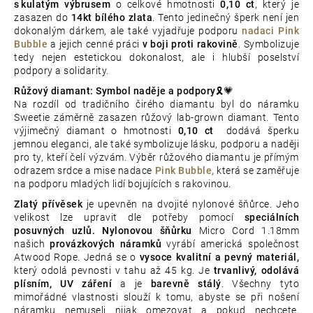
s
kulatým výbrusem
o celkové hmotnosti
0,10 ct
, který je
zasazen do
14kt bílého zlata
.
Tento jedinečný šperk není jen
dokonalým dárkem, ale také vyjadřuje podporu
nadaci Pink
Bubble
a jejich cenné práci
v boji proti rakovině
.
Symbolizuje
tedy
nejen estetickou dokonalost, ale i hlubší poselství
podpory a solidarity.
Růžový diamant: Symbol naděje a podpory🎗️💗
Na rozdíl od tradičního čirého diamantu byl do náramku
Sweetie záměrně zasazen růžový lab-grown diamant. Tento
výjimečný diamant o hmotnosti
0,10 ct
dodává šperku
jemnou eleganci, ale také symbolizuje lásku, podporu a naději
pro ty, kteří čelí výzvám. Výběr růžového diamantu je přímým
odrazem srdce a mise nadace
Pink Bubble,
která se zaměřuje
na podporu mladých lidí bojujících s rakovinou.
Zlatý přívěsek
je upevněn na dvojité nylonové šňůrce. Jeho
velikost lze upravit dle potřeby pomocí
speciálních
posuvných uzlů.
Nylonovou šňůrku
Micro Cord 1.18mm
našich
provázkových náramků
vyrábí americká společnost
Atwood Rope. Jedná se o
vysoce kvalitní a pevný materiál,
který odolá pevnosti v tahu až 45 kg. Je
trvanlivý, odolává
plísním, UV záření
a je
barevně stálý
. Všechny tyto
mimořádné vlastnosti slouží k tomu, abyste se při nošení
náramku nemuseli nijak omezovat a pokud nechcete,