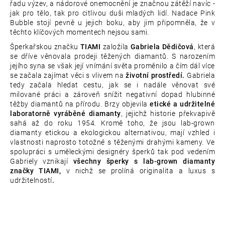
řadu výzev, a nádorové onemocnění je značnou zátěží navíc -
jak pro tělo, tak pro citlivou duši mladých lidí. Nadace Pink
Bubble stojí pevně u jejich boku, aby jim připomněla, že v
těchto klíčových momentech nejsou sami.
Šperkařskou značku
TIAMI
založila
Gabriela Dědičová
, která
se dříve věnovala prodeji těžených diamantů. S narozením
jejího syna se však její vnímání světa proměnilo a čím dál více
se začala zajímat věci s vlivem na
životní prostředí.
Gabriela
tedy začala hledat cestu, jak se i nadále věnovat své
milované práci a zároveň snížit negativní dopad hlubinné
těžby diamantů na přírodu. Brzy objevila
etické a udržitelné
laboratorně vyráběné diamanty
, jejichž historie překvapivě
sahá až do roku 1954. Kromě toho, že jsou lab-grown
diamanty etickou a ekologickou alternativou, mají vzhled i
vlastnosti naprosto totožné s těženými drahými kameny. Ve
spolupráci s uměleckými designéry šperků tak pod vedením
Gabriely vznikají
všechny šperky s lab-grown diamanty
značky TIAMI,
v nichž se prolíná originalita a luxus s
udržitelností
.