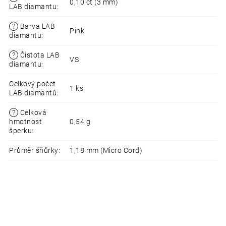
0,10 ct (3 mm)
LAB diamantu
:
?
Barva LAB
Pink
diamantu
:
?
Čistota LAB
VS
diamantu
:
Celkový počet
1 ks
LAB diamantů
:
?
Celková
hmotnost
0,54 g
šperku
:
Průměr šňůrky
:
1,18 mm (Micro Cord)