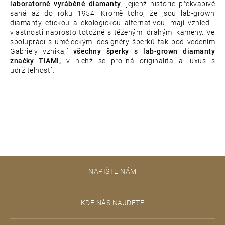
laboratorně vyráběné diamanty
, jejichž historie překvapivě
sahá až do roku 1954. Kromě toho, že jsou lab-grown
diamanty etickou a ekologickou alternativou, mají vzhled i
vlastnosti naprosto totožné s těženými drahými kameny. Ve
spolupráci s uměleckými designéry šperků tak pod vedením
Gabriely vznikají
všechny šperky s lab-grown diamanty
značky TIAMI,
v nichž se prolíná originalita a luxus s
udržitelností
.
Z
NAPIŠTE NÁM
á
p
KDE NÁS NAJDETE
a