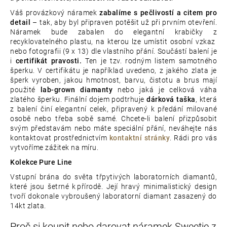
Váš provázkový náramek
zabalíme s pečlivostí a citem pro
detail
– tak, aby byl připraven potěšit už při prvním otevření.
Náramek bude zabalen do elegantní krabičky z
recyklovatelného plastu, na kterou lze umístit osobní vzkaz
nebo fotografii (9 x 13) dle vlastního přání. Součástí balení je
i
certifikát pravosti.
Ten je tzv. rodným listem samotného
šperku. V certifikátu je například uvedeno, z jakého zlata je
šperk vyroben, jakou hmotnost, barvu, čistotu a brus mají
použité
lab-grown diamanty
nebo jaká je celková váha
zlatého šperku. Finální dojem podtrhuje
dárková taška
, která
z balení činí elegantní celek, připravený k předání milované
osobě nebo třeba sobě samé. Chcete-li balení přizpůsobit
svým představám nebo máte speciální přání, neváhejte nás
kontaktovat prostřednictvím
kontaktní stránky
. Rádi pro vás
vytvoříme zážitek na míru.
Kolekce Pure Line
Vstupní brána do světa třpytivých laboratorních diamantů,
které jsou šetrné k přírodě. Její hravý minimalistický design
tvoří dokonale vybroušený laboratorní diamant zasazený do
14kt zlata.
Proč si koupit nebo darovat náramek Sweetie z