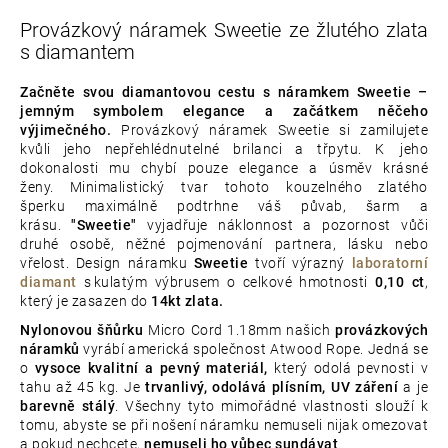
Provázkový náramek Sweetie ze žlutého zlata
s diamantem
Začněte svou diamantovou cestu s náramkem Sweetie –
jemným symbolem elegance a začátkem něčeho
výjimečného.
Provázkový náramek Sweetie si zamilujete
kvůli jeho nepřehlédnutelné brilanci a třpytu. K jeho
dokonalosti mu chybí pouze elegance a úsměv krásné
ženy. Minimalistický tvar tohoto kouzelného zlatého
šperku maximálně podtrhne váš půvab, šarm a
krásu.
"Sweetie"
vyjadřuje
náklonnost a pozornost vůči
druhé osobě, něžné pojmenování partnera, lásku nebo
vřelost.
Design náramku
Sweetie
tvoří výrazný
laboratorní
diamant
s kulatým výbrusem o celkové hmotnosti
0,10 ct
,
který je zasazen do
14kt zlata.
Nylonovou šňůrku
Micro Cord 1.18mm našich
provázkových
náramků
vyrábí americká společnost Atwood Rope. Jedná se
o
vysoce kvalitní a pevný materiál,
který odolá pevnosti v
tahu až 45 kg. Je
trvanlivý, odolává plísním, UV záření
a je
barevně stálý
. Všechny tyto mimořádné vlastnosti slouží k
tomu, abyste se při nošení náramku nemuseli nijak omezovat
a pokud nechcete,
nemuseli ho vůbec sundávat
.