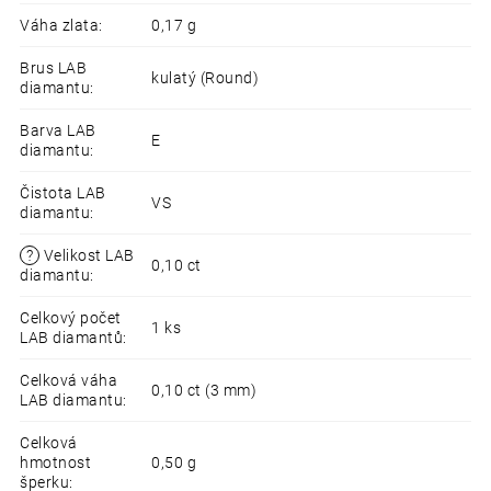
Váha zlata
:
0,17 g
Brus LAB
kulatý (Round)
diamantu
:
Barva LAB
E
diamantu
:
Čistota LAB
VS
diamantu
:
?
Velikost LAB
0,10 ct
diamantu
:
Celkový počet
1 ks
LAB diamantů
:
Celková váha
0,10 ct (3 mm)
LAB diamantu
:
Celková
hmotnost
0,50 g
šperku
: