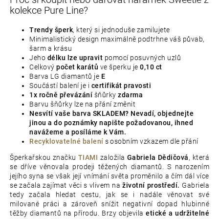
kolekce Pure Line?
Trendy šperk
, který si jednoduše zamilujete
Minimalistický design maximálně podtrhne váš půvab,
šarm a krásu
Jeho
délku lze upravit
pomocí posuvných uzlů
Celkový
počet karátů
ve šperku je
0,10 ct
Barva LG diamantů je
E
Součástí balení je i
certifikát pravosti
1x ročně převázání
šňůrky
zdarma
Barvu šňůrky lze na přání změnit
Nesvítí vaše barva SKLADEM? Nevadí, objednejte
jinou a do poznámky napište požadovanou, ihned
navážeme a posíláme k Vám.
Recyklovatelné balení
s osobním vzkazem dle přání
Šperkařskou značku
TIAMI
založila
Gabriela Dědičová
, která
se dříve věnovala prodeji těžených diamantů. S narozením
jejího syna se však její vnímání světa proměnilo a čím dál více
se začala zajímat věci s vlivem na
životní prostředí.
Gabriela
tedy začala hledat cestu, jak se i nadále věnovat své
milované práci a zároveň snížit negativní dopad hlubinné
těžby diamantů na přírodu. Brzy objevila
etické a udržitelné