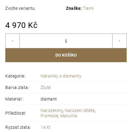
navážeme a posíláme k Vám.
Součástí balení je i
certifikát pravosti
Zvolte variantu
Značka:
Tiami
Recyklovatelné balení
s osobním vzkazem dle přání
Mě
4 970 Kč
ce
DO KOŠÍKU
Kategorie
:
Náramky s diamanty
Barva zlata
:
Žluté
Material
:
diamant
Narozeniny
,
Narození dítěte
,
Příležitost
:
Promoce
,
Maturita
Ryzost zlata
:
14 kt