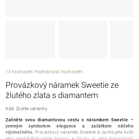
e
t
e
n
a
j
Průměrné
í
15 hodnocení
Podrobnosti hodnocení
hodnocení
t
Provázkový náramek Sweetie ze
produktu
je
?
žlutého zlata s diamantem
5,0
z
5
Kód:
Zvolte variantu
hvězdiček.
Začněte svou diamantovou cestu s náramkem Sweetie –
jemným symbolem elegance a začátkem něčeho
D
výjimečného.
Provázkový náramek Sweetie si zamilujete kvůli
o
jeho nepřehlédnutelné brilanci a třpytu. K jeho dokonalosti