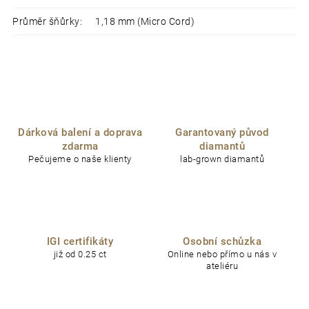
Průměr šňůrky
:
1,18 mm (Micro Cord)
Dárková balení a doprava
Garantovaný původ
zdarma
diamantů
Pečujeme o naše klienty
lab-grown diamantů
IGI certifikáty
Osobní schůzka
již od 0.25 ct
Online nebo přímo u nás v
ateliéru