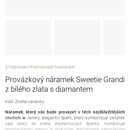
e
t
e
n
a
j
Průměrné
í
4 hodnocení
Podrobnosti hodnocení
hodnocení
t
Provázkový náramek Sweetie Grandi
produktu
je
?
z bílého zlata s diamantem
5,0
z
5
Kód:
Zvolte variantu
hvězdiček.
Náramek, který vás bude provázet v těch nejdůležitějších
chvílích.💫
Jemný, elegantní šperk, který symbolizuje začátek
D
vaší cesty do světa diamantových šperků
.
Kombinuje
o
minimalistický design s výrazným laboratorně pěstovaným