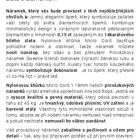
Náramek, který vás bude provázet v těch nejdůležitějších
chvílích.
💫Jemný, elegantní šperk, který symbolizuje začátek
vaší cesty do světa diamantových šperků.
Kombinuje
minimalistický design s výrazným laboratorně pěstovaným
diamantem o hmotnosti
0,15 ct
zasazeným do
14karátového
bílého zlata
.
Nylonová šňůrka Micro Cord zajišťuje
pohodlné nošení a odolnost, takže náramek můžete
nosit nonstop
, bez obav a bez přerušení.
Provázkový
náramek Sweetie Grandi dokonale zvýrazní ženskou ruku a
doplní každý dámský outfit. Kulatý tvar tohoto kouzelného
náramku
symbolizuje dokonalost
. Je to šperk, který přesně
ví, co má říct – právě teď.
Nylonovou šňůrku
Micro Cord 1.18mm našich
provázkových
náramků
vyrábí americká společnost Atwood Rope. Jedná se
o
vysoce kvalitní a pevný materiál,
který odolá pevnosti v
tahu až 45 kg. Je
trvanlivý, odolává plísním, UV záření
a je
barevně stálý
. Všechny tyto mimořádné vlastnosti slouží k
tomu, abyste se při nošení náramku nemuseli nijak omezovat
a pokud nechcete,
nemuseli ho vůbec sundávat
.
Váš provázkový náramek
zabalíme s pečlivostí a citem pro
detail
– tak, aby byl připraven potěšit už při prvním otevření.