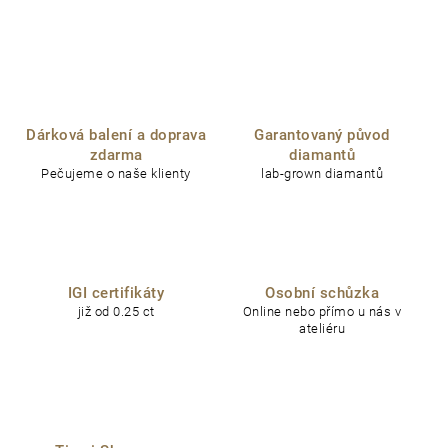
Dárková balení a doprava
Garantovaný původ
zdarma
diamantů
Pečujeme o naše klienty
lab-grown diamantů
IGI certifikáty
Osobní schůzka
již od 0.25 ct
Online nebo přímo u nás v
ateliéru