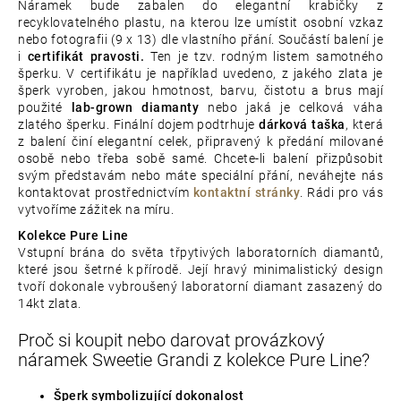
Náramek bude zabalen do elegantní krabičky z
recyklovatelného plastu, na kterou lze umístit osobní vzkaz
nebo fotografii (9 x 13) dle vlastního přání. Součástí balení je
i
certifikát pravosti.
Ten je tzv. rodným listem samotného
šperku. V certifikátu je například uvedeno, z jakého zlata je
šperk vyroben, jakou hmotnost, barvu, čistotu a brus mají
použité
lab-grown diamanty
nebo jaká je celková váha
zlatého šperku. Finální dojem podtrhuje
dárková taška
, která
z balení činí elegantní celek, připravený k předání milované
osobě nebo třeba sobě samé. Chcete-li balení přizpůsobit
svým představám nebo máte speciální přání, neváhejte nás
kontaktovat prostřednictvím
kontaktní stránky
. Rádi pro vás
vytvoříme zážitek na míru.
Kolekce Pure Line
Vstupní brána do světa třpytivých laboratorních diamantů,
které jsou šetrné k přírodě. Její hravý minimalistický design
tvoří dokonale vybroušený laboratorní diamant zasazený do
14kt zlata.
Proč si koupit nebo darovat provázkový
náramek Sweetie Grandi z kolekce Pure Line?
Šperk symbolizující dokonalost