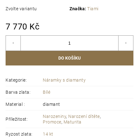
navážeme a posíláme k Vám.
Recyklovatelné balení
s osobním vzkazem dle přání
Zvolte variantu
Značka:
Tiami
Mě
7 770 Kč
ce
DO KOŠÍKU
Kategorie
:
Náramky s diamanty
Barva zlata
:
Bílé
Material
:
diamant
Narozeniny
,
Narození dítěte
,
Příležitost
:
Promoce
,
Maturita
Ryzost zlata
:
14 kt