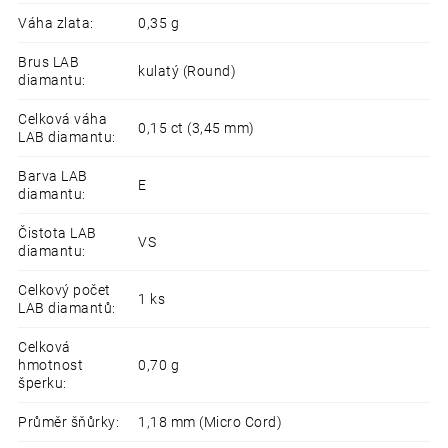
Váha zlata
:
0,35 g
Brus LAB
kulatý (Round)
diamantu
:
Celková váha
0,15 ct (3,45 mm)
LAB diamantu
:
Barva LAB
E
diamantu
:
Čistota LAB
VS
diamantu
:
Celkový počet
1 ks
LAB diamantů
:
Celková
hmotnost
0,70 g
šperku
:
Průměr šňůrky
:
1,18 mm (Micro Cord)