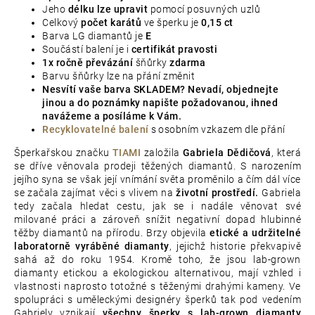
Jeho
délku
lze upravit
pomocí posuvných uzlů
Celkový
počet karátů
ve šperku je
0,15 ct
Barva LG diamantů je
E
Součástí balení je i
certifikát pravosti
1x ročně převázání
šňůrky
zdarma
Barvu šňůrky lze na přání změnit
Nesvítí vaše barva SKLADEM? Nevadí, objednejte
jinou a do poznámky napište požadovanou, ihned
navážeme a posíláme k Vám.
Recyklovatelné balení
s osobním vzkazem dle přání
Šperkařskou značku
TIAMI
založila
Gabriela Dědičová
, která
se dříve věnovala prodeji těžených diamantů. S narozením
jejího syna se však její vnímání světa proměnilo a čím dál více
se začala zajímat věci s vlivem na
životní prostředí.
Gabriela
tedy začala hledat cestu, jak se i nadále věnovat své
milované práci a zároveň snížit negativní dopad hlubinné
těžby diamantů na přírodu. Brzy objevila
etické a udržitelné
laboratorně vyráběné diamanty
, jejichž historie překvapivě
sahá až do roku 1954. Kromě toho, že jsou lab-grown
diamanty etickou a ekologickou alternativou, mají vzhled i
vlastnosti naprosto totožné s těženými drahými kameny. Ve
spolupráci s uměleckými designéry šperků tak pod vedením
Gabriely vznikají
všechny šperky s lab-grown diamanty