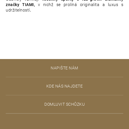
značky TIAMI,
v nichž se prolíná originalita a luxus s
udržitelností
.
Z
NAPIŠTE NÁM
á
p
KDE NÁS NAJDETE
a
t
DOMLUVIT SCHŮZKU
í