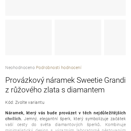
e
t
e
n
a
j
Průměrné
í
Neohodnoceno
Podrobnosti hodnocení
hodnocení
t
Provázkový náramek Sweetie Grandi
produktu
je
?
z růžového zlata s diamantem
0,0
z
5
Kód:
Zvolte variantu
hvězdiček.
Náramek, který vás bude provázet v těch nejdůležitějších
chvílích.
Jemný, elegantní šperk, který symbolizuje začátek
D
vaší cesty do světa diamantových šperků
.
Kombinuje
o
minimalistický design s výrazným laboratorně pěstovaným