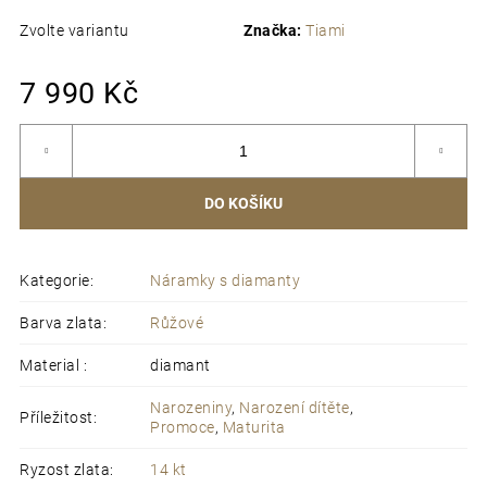
navážeme a posíláme k Vám.
Recyklovatelné balení
s osobním vzkazem dle přání
Zvolte variantu
Značka:
Tiami
Mě
7 990 Kč
ce
DO KOŠÍKU
Kategorie
:
Náramky s diamanty
Barva zlata
:
Růžové
Material
:
diamant
Narozeniny
,
Narození dítěte
,
Příležitost
:
Promoce
,
Maturita
Ryzost zlata
:
14 kt