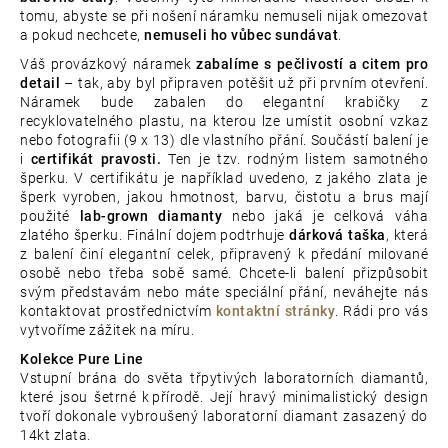
tomu, abyste se při nošení náramku nemuseli nijak omezovat
a pokud nechcete,
nemuseli ho vůbec sundávat
.
Váš provázkový náramek
zabalíme s pečlivostí a citem pro
detail
– tak, aby byl připraven potěšit už při prvním otevření.
Náramek bude zabalen do elegantní krabičky z
recyklovatelného plastu, na kterou lze umístit osobní vzkaz
nebo fotografii (9 x 13) dle vlastního přání. Součástí balení je
i
certifikát pravosti.
Ten je tzv. rodným listem samotného
šperku. V certifikátu je například uvedeno, z jakého zlata je
šperk vyroben, jakou hmotnost, barvu, čistotu a brus mají
použité
lab-grown diamanty
nebo jaká je celková váha
zlatého šperku. Finální dojem podtrhuje
dárková taška
, která
z balení činí elegantní celek, připravený k předání milované
osobě nebo třeba sobě samé. Chcete-li balení přizpůsobit
svým představám nebo máte speciální přání, neváhejte nás
kontaktovat prostřednictvím
kontaktní stránky
. Rádi pro vás
vytvoříme zážitek na míru.
Kolekce Pure Line
Vstupní brána do světa třpytivých laboratorních diamantů,
které jsou šetrné k přírodě. Její hravý minimalistický design
tvoří dokonale vybroušený laboratorní diamant zasazený do
14kt zlata.