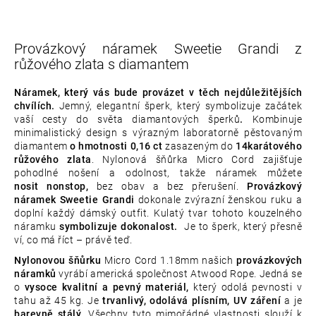
Provázkový náramek Sweetie Grandi z
růžového zlata s diamantem
Náramek, který vás bude provázet v těch nejdůležitějších
chvílích.
Jemný, elegantní šperk, který symbolizuje začátek
vaší cesty do světa diamantových šperků
.
Kombinuje
minimalistický design s výrazným laboratorně pěstovaným
diamantem
o hmotnosti 0,16 ct
zasazeným do
14karátového
růžového zlata
.
Nylonová šňůrka Micro Cord zajišťuje
pohodlné nošení a odolnost, takže náramek můžete
nosit nonstop,
bez obav a bez přerušení.
Provázkový
náramek Sweetie Grandi
dokonale zvýrazní ženskou ruku a
doplní každý dámský outfit. Kulatý tvar tohoto kouzelného
náramku
symbolizuje
dokonalost.
Je to šperk, který přesně
ví, co má říct – právě teď.
Nylonovou šňůrku
Micro Cord 1.18mm našich
provázkových
náramků
vyrábí americká společnost Atwood Rope. Jedná se
o
vysoce kvalitní a pevný materiál,
který odolá pevnosti v
tahu až 45 kg. Je
trvanlivý, odolává plísním, UV záření
a je
barevně stálý
. Všechny tyto mimořádné vlastnosti slouží k