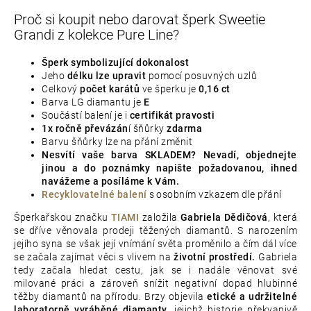
Proč si koupit nebo darovat šperk Sweetie
Grandi z kolekce Pure Line?
Šperk symbolizující dokonalost
Jeho
délku
lze upravit
pomocí posuvných uzlů
Celkový
počet karátů
ve šperku je
0,16 ct
Barva LG diamantu je
E
Součástí balení je i
certifikát pravosti
1x ročně převázán
í šňůrky
zdarma
Barvu šňůrky lze na přání změnit
Nesvítí vaše barva SKLADEM? Nevadí, objednejte
jinou a do poznámky napište požadovanou, ihned
navážeme a posíláme k Vám.
Recyklovatelné balení
s osobním vzkazem dle přání
Šperkařskou značku
TIAMI
založila
Gabriela Dědičová
, která
se dříve věnovala prodeji těžených diamantů. S narozením
jejího syna se však její vnímání světa proměnilo a čím dál více
se začala zajímat věci s vlivem na
životní prostředí.
Gabriela
tedy začala hledat cestu, jak se i nadále věnovat své
milované práci a zároveň snížit negativní dopad hlubinné
těžby diamantů na přírodu. Brzy objevila
etické a udržitelné
laboratorně vyráběné diamanty
, jejichž historie překvapivě