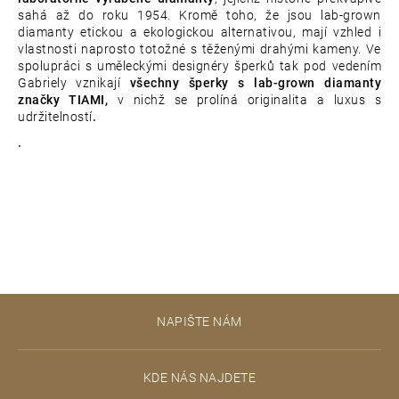
sahá až do roku 1954. Kromě toho, že jsou lab-grown
diamanty etickou a ekologickou alternativou, mají vzhled i
vlastnosti naprosto totožné s těženými drahými kameny. Ve
spolupráci s uměleckými designéry šperků tak pod vedením
Gabriely vznikají
všechny šperky s lab-grown diamanty
značky TIAMI,
v nichž se prolíná originalita a luxus s
udržitelností
.
.
Z
NAPIŠTE NÁM
á
p
KDE NÁS NAJDETE