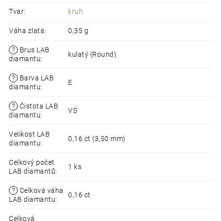
Tvar
:
kruh
Váha zlata
:
0,35 g
?
Brus LAB
kulatý (Round)
diamantu
:
?
Barva LAB
E
diamantu
:
?
Čistota LAB
VS
diamantu
:
Velikost LAB
0,16 ct (3,50 mm)
diamantu
:
Celkový počet
1 ks
LAB diamantů
:
?
Celková váha
0,16 ct
LAB diamantu
:
Celková