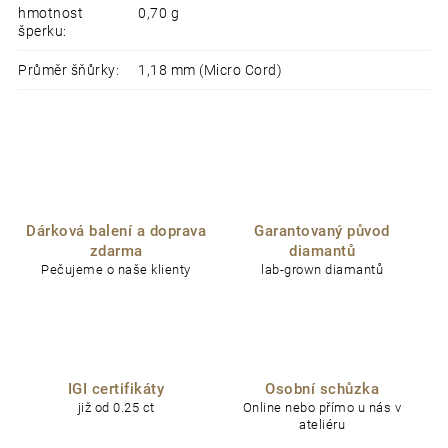
hmotnost
0,70 g
šperku
:
Průměr šňůrky
:
1,18 mm (Micro Cord)
Dárková balení a doprava
Garantovaný původ
zdarma
diamantů
Pečujeme o naše klienty
lab-grown diamantů
IGI certifikáty
Osobní schůzka
již od 0.25 ct
Online nebo přímo u nás v
ateliéru