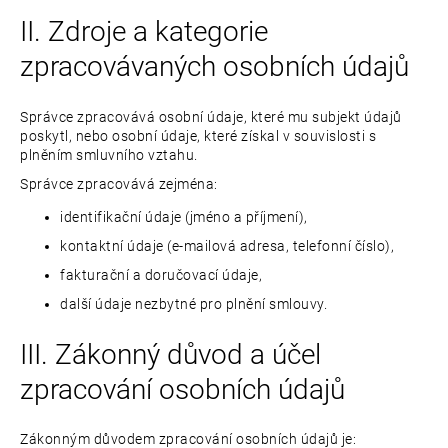
p
II. Zdroje a kategorie
o
r
zpracovávaných osobních údajů
u
č
Správce zpracovává osobní údaje, které mu subjekt údajů
u
poskytl, nebo osobní údaje, které získal v souvislosti s
j
plněním smluvního vztahu.
e
Správce zpracovává zejména:
m
e
identifikační údaje (jméno a příjmení),
kontaktní údaje (e-mailová adresa, telefonní číslo),
fakturační a doručovací údaje,
další údaje nezbytné pro plnění smlouvy.
III. Zákonný důvod a účel
zpracování osobních údajů
Zákonným důvodem zpracování osobních údajů je: