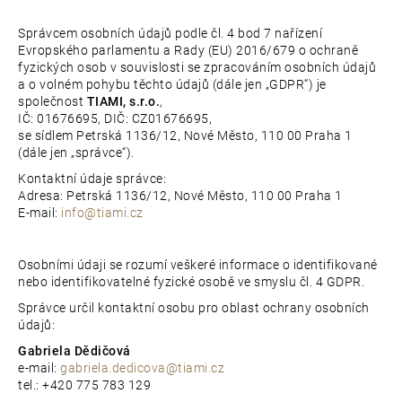
e
Správcem osobních údajů podle čl. 4 bod 7 nařízení
t
Evropského parlamentu a Rady (EU) 2016/679 o ochraně
fyzických osob v souvislosti se zpracováním osobních údajů
e
a o volném pohybu těchto údajů (dále jen „GDPR“) je
společnost
TIAMI, s.r.o.
,
n
IČ: 01676695, DIČ: CZ01676695,
se sídlem Petrská 1136/12, Nové Město, 110 00 Praha 1
a
(dále jen „správce“).
j
Kontaktní údaje správce:
Adresa: Petrská 1136/12, Nové Město, 110 00 Praha 1
í
E-mail:
info@tiami.cz
t
Osobními údaji se rozumí veškeré informace o identifikované
?
nebo identifikovatelné fyzické osobě ve smyslu čl. 4 GDPR.
Správce určil kontaktní osobu pro oblast ochrany osobních
údajů:
Gabriela Dědičová
e-mail:
gabriela.dedicova@tiami.cz
D
tel.: +420 775 783 129
o