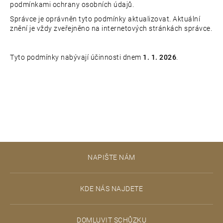
podmínkami ochrany osobních údajů.
Správce je oprávněn tyto podmínky aktualizovat. Aktuální
znění je vždy zveřejněno na internetových stránkách správce.
Tyto podmínky nabývají účinnosti dnem
1. 1. 2026
.
Z
NAPIŠTE NÁM
á
p
KDE NÁS NAJDETE
a
t
DOMLUVIT SCHŮZKU