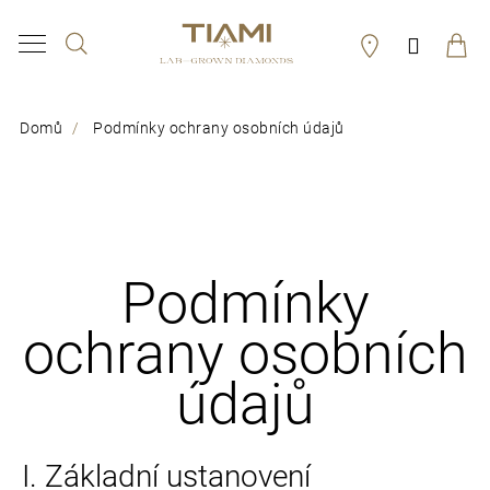
K
Hledat
Přihláš
o
Zpět
Zpět
š
í
Domů
Podmínky ochrany osobních údajů
C
k
o
p
o
Podmínky
t
ř
ochrany osobních
e
údajů
b
u
I. Základní ustanovení
j