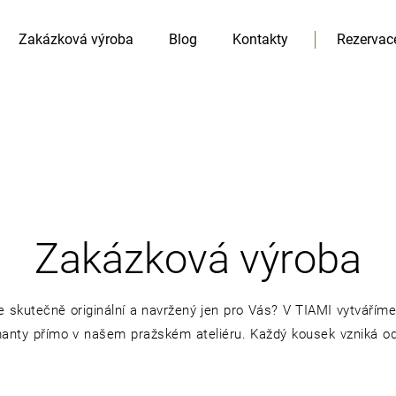
Zakázková výroba
Blog
Kontakty
Rezervac
HLEDAT
Doporučujeme
Zakázková výroba
e skutečně originální a navržený jen pro Vás? V TIAMI vytvářím
anty přímo v našem pražském ateliéru. Každý kousek vzniká od 