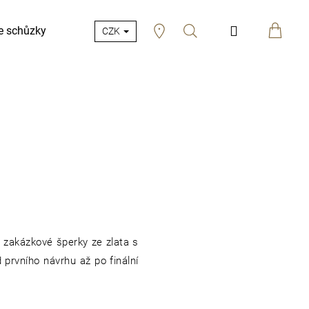
Hledat
Přihlášení
e schůzky
CZK
e zakázkové šperky ze zlata s
prvního návrhu až po finální