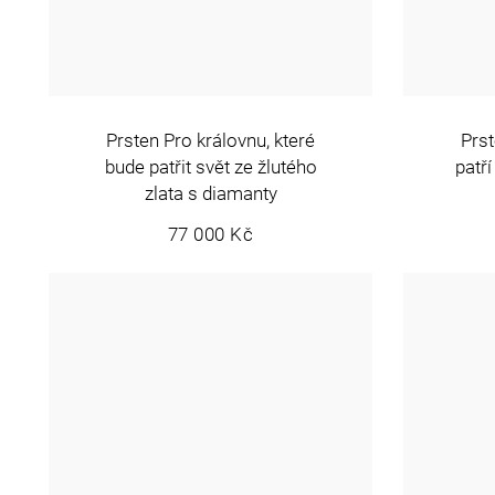
Prsten Pro královnu, které
Prst
bude patřit svět ze žlutého
patří
zlata s diamanty
77 000 Kč