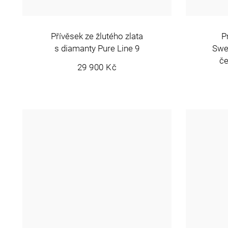
Přívěsek ze žlutého zlata
P
s diamanty Pure Line 9
Swee
č
29 900 Kč