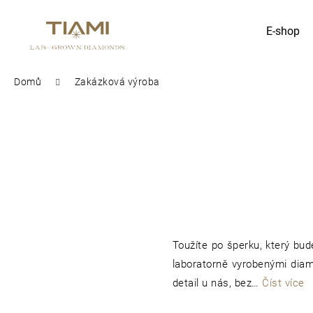
K
E-shop
Zpět
Zpět
o
do
do
obchodu
obchodu
š
Domů
Zakázková výroba
Co potřebujete najít?
í
k
Toužíte po šperku, který bud
laboratorně vyrobenými diam
detail u nás, bez…
Číst více