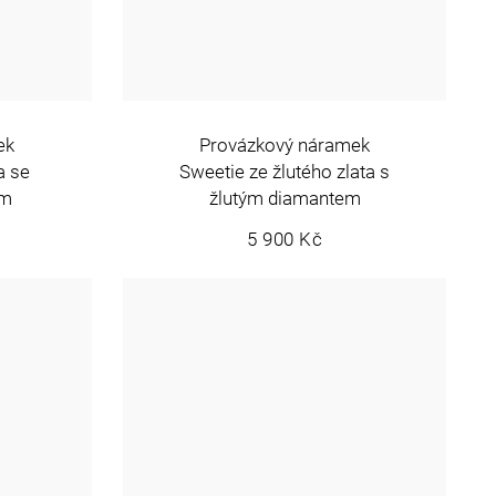
ek
Provázkový náramek
a se
Sweetie ze žlutého zlata s
em
žlutým diamantem
5 900 Kč