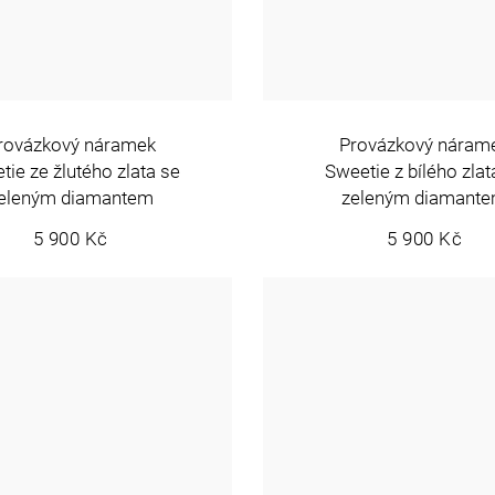
rovázkový náramek
Provázkový náram
tie ze žlutého zlata se
Sweetie z bílého zlat
eleným diamantem
zeleným diamant
5 900 Kč
5 900 Kč