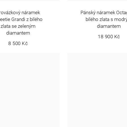
rovázkový náramek
Pánský náramek Octa
etie Grandi z bílého
bílého zlata s mod
zlata se zeleným
diamantem
diamantem
18 900 Kč
8 500 Kč