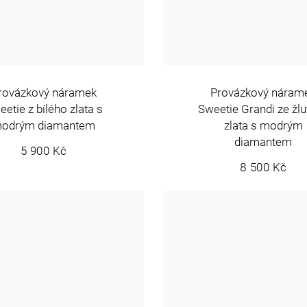
rovázkový náramek
Provázkový náram
etie z bílého zlata s
Sweetie Grandi ze žl
odrým diamantem
zlata s modrým
diamantem
5 900 Kč
8 500 Kč