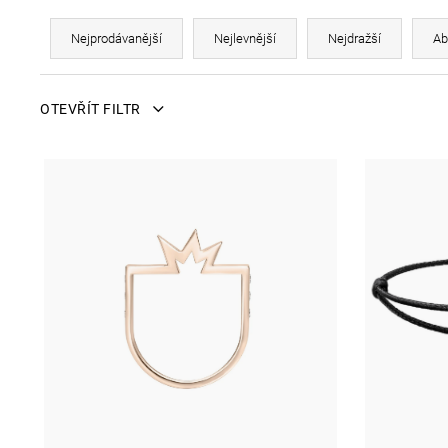
Ř
Nejprodávanější
Nejlevnější
Nejdražší
Ab
a
V
OTEVŘÍT FILTR
z
ý
e
p
n
i
í
s
p
p
r
r