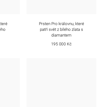
které
Prsten Pro královnu, které
lého
patří svět z bílého zlata s
diamantem
195 000 Kč