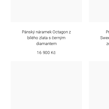
Pánský náramek Octagon z
P
bílého zlata s černým
Swee
diamantem
z
16 900 Kč