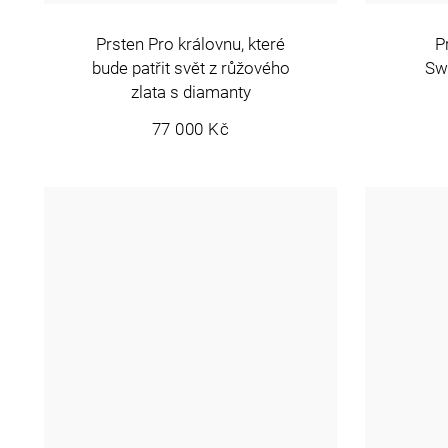
o
o
d
P
Prsten Pro královnu, které
d
Swe
bude patřit svět z růžového
zlata s diamanty
u
u
77 000 Kč
k
k
t
t
ů
ů