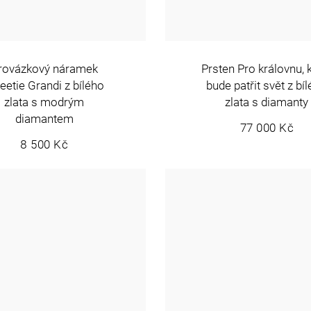
rovázkový náramek
Prsten Pro královnu, 
etie Grandi z bílého
bude patřit svět z bí
zlata s modrým
zlata s diamanty
diamantem
77 000 Kč
8 500 Kč