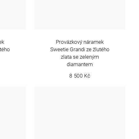
ek
Provázkový náramek
utého
Sweetie Grandi ze žlutého
zlata se zeleným
diamantem
8 500 Kč