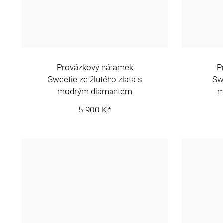
Provázkový náramek
P
Sweetie ze žlutého zlata s
Swe
modrým diamantem
m
5 900 Kč