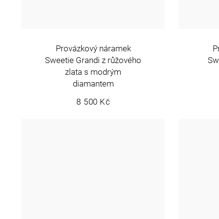
Provázkový náramek
P
Sweetie Grandi z růžového
Swe
zlata s modrým
diamantem
8 500 Kč