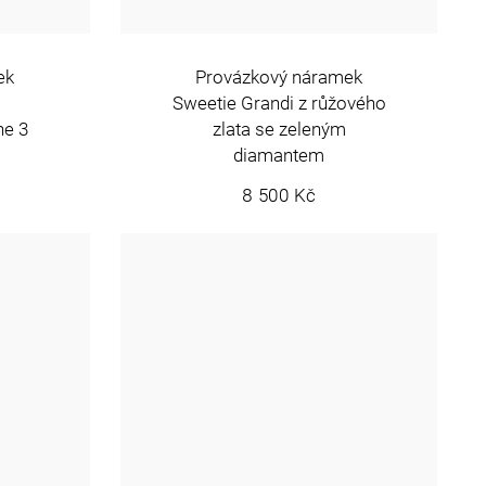
ek
Provázkový náramek
Sweetie Grandi z růžového
ne 3
zlata se zeleným
diamantem
8 500 Kč