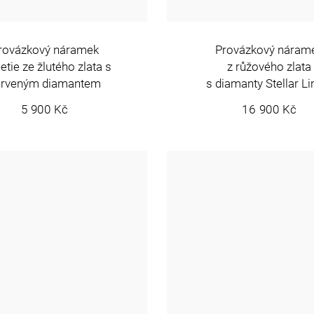
rovázkový náramek
Provázkový náram
tie ze žlutého zlata s
z růžového zlata
erveným diamantem
s diamanty Stellar Li
5 900 Kč
16 900 Kč