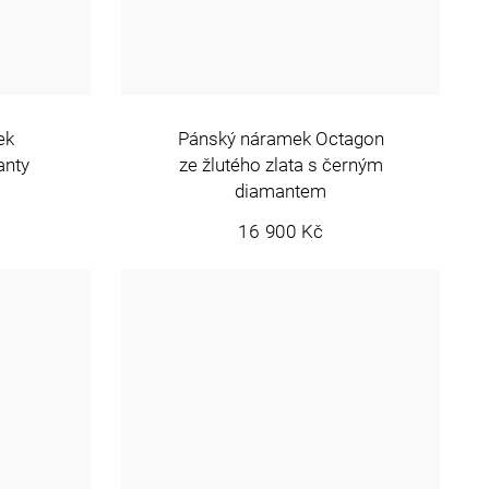
ek
Pánský náramek Octagon
anty
ze žlutého zlata s černým
diamantem
16 900 Kč