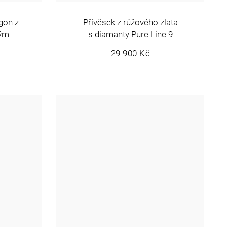
gon z
Přívěsek z růžového zlata
rým
s diamanty Pure Line 9
29 900 Kč