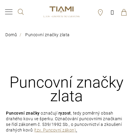
K
Hledat
Přihláš
o
Zpět
Zpět
š
í
Domů
Puncovní značky zlata
C
k
o
p
o
Puncovní značky
t
ř
zlata
e
b
Puncovní značky
označují
ryzost
, tedy poměrný obsah
u
drahého kovu ve šperku. Označování puncovními značkami
se řídí
zákonem č. 539/1992 Sb., o puncovnictví a zkoušení
j
drahých kovů
(tzv. Puncovní zákon)
.