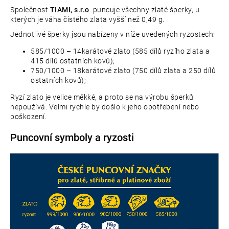
Společnost
TIAMI, s.r.o
. puncuje všechny zlaté šperky, u
e
kterých je váha čistého zlata vyšší než 0,49 g.
t
Jednotlivé šperky jsou nabízeny v níže uvedených ryzostech:
e
585/1000 – 14karátové zlato (585 dílů ryzího zlata a
415 dílů ostatních kovů);
n
750/1000 – 18karátové zlato (750 dílů zlata a 250 dílů
ostatních kovů);
a
Ryzí zlato je velice měkké, a proto se na výrobu šperků
j
nepoužívá. Velmi rychle by došlo k jeho opotřebení nebo
poškození.
í
Puncovní symboly a ryzosti
t
?
D
o