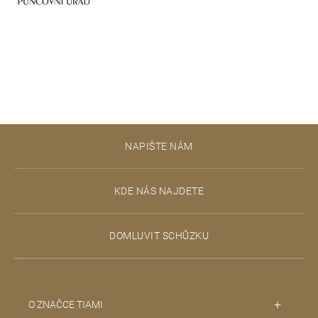
Z
NAPIŠTE NÁM
á
p
KDE NÁS NAJDETE
a
t
DOMLUVIT SCHŮZKU
í
O ZNAČCE TIAMI