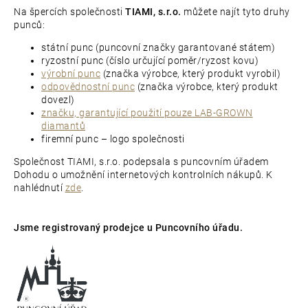
Na špercích společnosti
TIAMI, s.r.o.
můžete najít tyto druhy
punců:
státní punc (puncovní značky garantované státem)
ryzostní punc (číslo určující poměr/ryzost kovu)
výrobní punc
(značka výrobce, který produkt vyrobil)
odpovědnostní punc
(značka výrobce, který produkt
dovezl)
značku, garantující použití pouze LAB-GROWN
diamantů
firemní punc – logo společnosti
Společnost TIAMI, s.r.o. podepsala s puncovním úřadem
Dohodu o umožnění internetových kontrolních nákupů. K
nahlédnutí
zde
.
Jsme registrovaný prodejce u Puncovního úřadu.