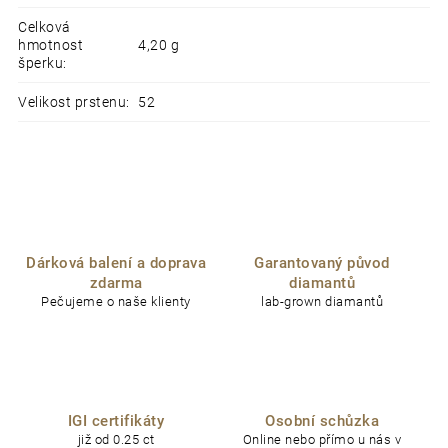
Celková
hmotnost
4,20 g
šperku
:
Velikost prstenu
:
52
Dárková balení a doprava
Garantovaný původ
zdarma
diamantů
Pečujeme o naše klienty
lab-grown diamantů
IGI certifikáty
Osobní schůzka
již od 0.25 ct
Online nebo přímo u nás v