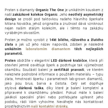
Prsten s diamanty
Organic The One
je unikátním kouskem z
naší
zakázkové kolekce Organic
. Jeho
neotřelý asymetrický
design
se zrodil pod taktovkou našeho hlavního šperkaře
Milana Nováčka, jehož originalita a zručnost dává vzniknout
nejen našim stálým kolekcím, ale i těmto na zakázku
vyráběným skvostům.
Prsten je možno vyrobit z
14kt bílého, růžového a žlutého
zlata
a jak už jeho název napovídá, zdoben je následně
unikátním
laboratorním diamantem
těch nejlepších
parametrů.
Prsten
obdržíte v elegantní
LED dárkové krabičce
, která při
otevření jemně osvětluje šperk a podtrhuje tak výjimečnost
okamžiku. Součástí balení je
certifikát pravosti
, ve kterém
naleznete podrobné informace o použitém materiálu – typu
zlata, hmotnosti šperku i parametrech lab-grown diamantů,
jako jsou brus, barva a čistota. Celý set doplňuje
stylová
dárková taška
, díky které je balení kompletní a
připravené k okamžitému předání. Pokud máte k balení
jakékoli speciální přání nebo potřebujete upřesnit jeho
podobu, rádi Vám vyhovíme. Neváhejte nás kontaktovat
prostřednictvím
naší kontaktní stránky
.