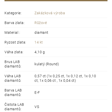
Kategorie
:
Zakázková výroba
Barva zlata
:
Růžové
Material
:
diamant
Ryzost zlata
:
14 kt
Váha zlata
:
4,10 g
Brus LAB
kulatý (Round)
diamantů
:
Váha LAB
0,57 ct (1x 0,25 ct, 1x 0,12 ct, 1x 0,10
diamantů
:
ct, 1x 0,06 ct , 1x 0,04 ct)
Barva LAB
E-F
diamantů
:
Čistota LAB
VS
diamantů
: