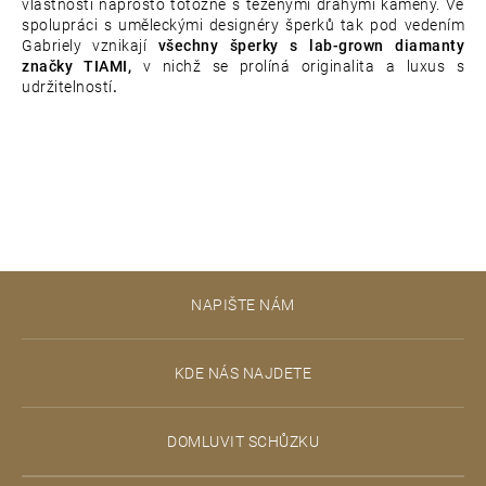
vlastnosti naprosto totožné s těženými drahými kameny. Ve
spolupráci s uměleckými designéry šperků tak pod vedením
Gabriely vznikají
všechny šperky s lab-grown diamanty
značky TIAMI,
v nichž se prolíná originalita a luxus s
udržitelností
.
Z
NAPIŠTE NÁM
á
p
KDE NÁS NAJDETE
a
t
DOMLUVIT SCHŮZKU
í