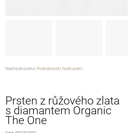
e
t
e
n
a
j
Průměrné
í
Neohodnoceno
Podrobnosti hodnocení
hodnocení
t
produktu
je
?
0,0
z
Prsten z růžového zlata
5
s diamantem Organic
hvězdiček.
The One
D
o