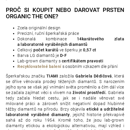
PROČ SI KOUPIT NEBO DAROVAT PRSTEN
ORGANIC THE ONE?
Zcela originální design
Precizní, ruční šperkařská práce
Dokonalá kombinace
14karátového zlata
a laboratorně vyráběných diamantů
Celkový
počet karátů
ve šperku je
0,57 ct
Barva LG diamantů je
D-F
Lab-grown diamanty s
certifikátem pravosti
Recyklovatelné balení
s osobním vzkazem dle přání
Šperkařskou značku
TIAMI
založila
Gabriela Dědičová
, která
se dříve věnovala prodeji těžených diamantů. S narozením
jejího syna se však její vnímání světa proměnilo a čím dál více
se začala zajímat věci s vlivem na
životní prostředí.
Gabriela
tedy začala hledat cestu, jak se i nadále věnovat své
milované práci a zároveň snížit negativní dopad hlubinné
těžby diamantů na přírodu. Brzy objevila
etické a udržitelné
laboratorně vyráběné diamanty
, jejichž historie překvapivě
sahá až do roku 1954. Kromě toho, že jsou lab-grown
diamanty etickou a ekologickou alternativou, mají vzhled i