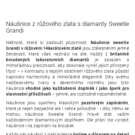
Náušnice z růžového zlata s diamanty Sweetie
Grandi
Něžnost, která si zaslouží pozornost.
Náušnice sweetie
Grandi v růžovém 14karátovém zlatě
jsou ztělesněním jemné
ženskosti, která však neztrácí na síle. Každý z
brilantně
broušených laboratorních diamantů
je zasazen s
mimořádnou precizností, aby dokonale vynikl jejich přirozený
třpyt – v kontrastu s teplým odstínem růžového zlata působí
naprosto harmonicky a mimořádně elegantně. Díky svému
nadčasovému tvaru a decentnímu rozměru jsou tyto
náušnice
vhodné jako každodenní doplněk i jako šperk pro
slavnostní příležitosti
– jemné, ale rozhodně nezaměnitelné.
Náušnice jsou opatřeny klasickým
puzetovým zapínáním
,
které je nejen bezpečné ale i velice pohodlné - i díky němu se
mohou náušnice Sweetie Grandi hravě stát vaším
každodenním diamantovým doplňkem. Dle přání lze vyrobit
náušnice i na zapínání na šroubek.
Každý pár náušnic z naší kolekce
balíme s důrazem na detail