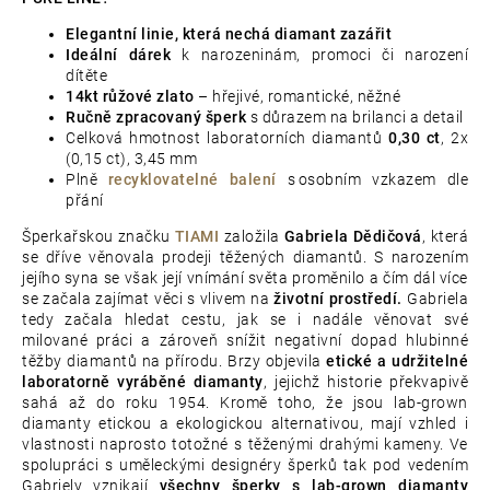
Elegantní linie, která nechá diamant zazářit
Ideální dárek
k narozeninám, promoci či narození
dítěte
14kt růžové zlato
– hřejivé, romantické, něžné
Ručně zpracovaný šperk
s důrazem na brilanci a detail
Celková hmotnost laboratorních diamantů
0,30 ct
,
2x
(0,15 ct), 3,45 mm
Plně
recyklovatelné balení
s osobním vzkazem dle
přání
Šperkařskou značku
TIAMI
založila
Gabriela Dědičová
, která
se dříve věnovala prodeji těžených diamantů. S narozením
jejího syna se však její vnímání světa proměnilo a čím dál více
se začala zajímat věci s vlivem na
životní prostředí.
Gabriela
tedy začala hledat cestu, jak se i nadále věnovat své
milované práci a zároveň snížit negativní dopad hlubinné
těžby diamantů na přírodu. Brzy objevila
etické a udržitelné
laboratorně vyráběné diamanty
, jejichž historie překvapivě
sahá až do roku 1954. Kromě toho, že jsou lab-grown
diamanty etickou a ekologickou alternativou, mají vzhled i
vlastnosti naprosto totožné s těženými drahými kameny. Ve
spolupráci s uměleckými designéry šperků tak pod vedením
Gabriely vznikají
všechny šperky s lab-grown diamanty