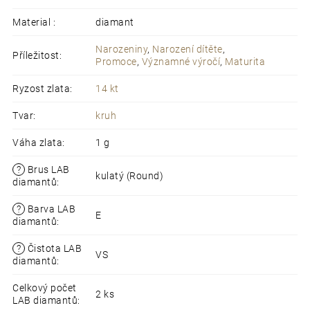
Material
:
diamant
Narozeniny
,
Narození dítěte
,
Příležitost
:
Promoce
,
Významné výročí
,
Maturita
Ryzost zlata
:
14 kt
Tvar
:
kruh
Váha zlata
:
1 g
?
Brus LAB
kulatý (Round)
diamantů
:
?
Barva LAB
E
diamantů
:
?
Čistota LAB
VS
diamantů
:
Celkový počet
2 ks
LAB diamantů
: