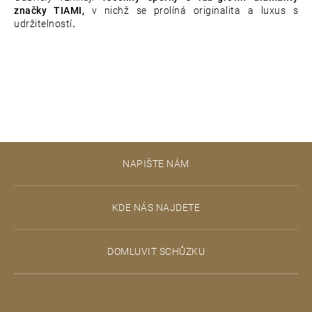
značky TIAMI,
v nichž se prolíná originalita a luxus s
udržitelností
.
Z
NAPIŠTE NÁM
á
p
KDE NÁS NAJDETE
a
t
DOMLUVIT SCHŮZKU
í