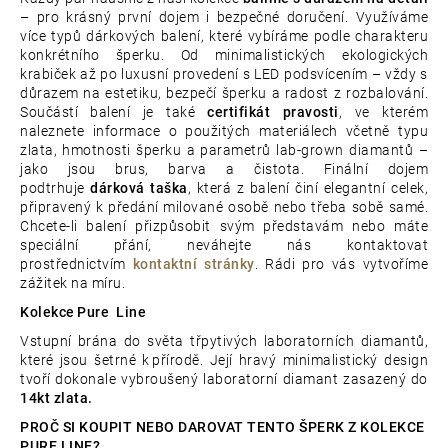
– pro krásný první dojem i bezpečné doručení. Využíváme
více typů dárkových balení, které vybíráme podle charakteru
konkrétního šperku. Od minimalistických ekologických
krabiček až po luxusní provedení s LED podsvícením – vždy s
důrazem na estetiku, bezpečí šperku a radost z rozbalování.
Součástí balení je také
certifikát pravosti
, ve kterém
naleznete informace o použitých materiálech včetně typu
zlata, hmotnosti šperku a parametrů lab-grown diamantů –
jako jsou brus, barva a čistota. Finální dojem
podtrhuje
dárková taška
, která z balení činí elegantní celek,
připravený k předání milované osobě nebo třeba sobě samé.
Chcete-li balení přizpůsobit svým představám nebo máte
speciální přání, neváhejte nás kontaktovat
prostřednictvím
kontaktní stránky
. Rádi pro vás vytvoříme
zážitek na míru.
Kolekce Pure Line
Vstupní brána do světa třpytivých laboratorních diamantů,
které jsou šetrné k přírodě. Její hravý minimalistický design
tvoří dokonale vybroušený laboratorní diamant zasazený do
14kt zlata.
PROČ SI KOUPIT NEBO DAROVAT TENTO ŠPERK Z KOLEKCE
PURE LINE?