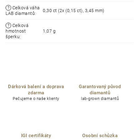
?
Celková váha
0,30 ct (2x (0,15 ct), 3,45 mm)
LAB diamantů
:
?
Celková
hmotnost
1,07 g
šperku
:
Dárková balení a doprava
Garantovaný původ
zdarma
diamantů
Pečujeme o naše klienty
lab-grown diamantů
IGI certifikáty
Osobní schůzka