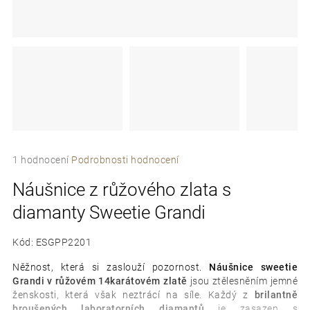
e
t
e
n
a
j
Průměrné
í
1 hodnocení
Podrobnosti hodnocení
hodnocení
t
Náušnice z růžového zlata s
produktu
je
?
diamanty Sweetie Grandi
5,0
z
5
Kód:
ESGPP2201
hvězdiček.
Něžnost, která si zaslouží pozornost.
Náušnice sweetie
Grandi v růžovém 14karátovém zlatě
jsou ztělesněním jemné
D
ženskosti, která však neztrácí na síle. Každý z
brilantně
o
broušených laboratorních diamantů
je zasazen s