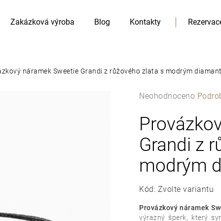
Zakázková výroba
Blog
Kontakty
Rezervac
ázkový náramek Sweetie Grandi z růžového zlata s modrým diaman
Průměrné
Neohodnoceno
Podro
hodnocení
produktu
Provázkov
HLEDAT
je
Doporučujeme
Grandi z r
0,0
z
modrým 
5
hvězdiček.
Kód:
Zvolte variantu
Provázkový náramek Sw
výrazný šperk, který sy