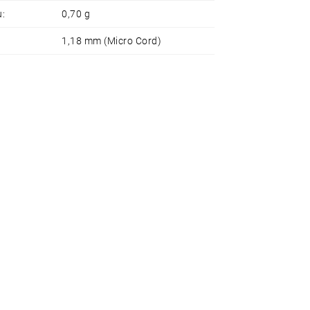
u
:
0,70 g
1,18 mm (Micro Cord)