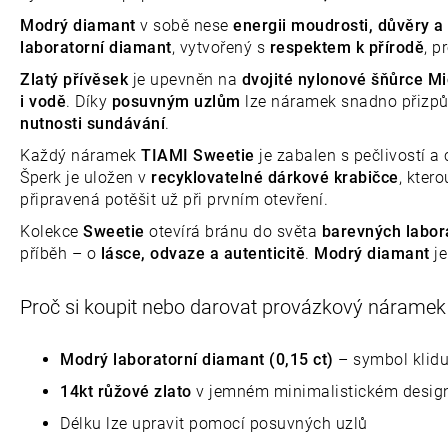
Modrý diamant
v sobě nese
energii moudrosti, důvěry a 
laboratorní diamant
, vytvořený s
respektem k přírodě
, p
Zlatý přívěsek
je upevněn na
dvojité nylonové šňůrce M
i vodě
. Díky
posuvným uzlům
lze náramek snadno přizpůs
nutnosti sundávání
.
Každý náramek
TIAMI Sweetie
je zabalen s pečlivostí a 
Šperk je uložen v
recyklovatelné dárkové krabičce
, kter
připravená potěšit už při prvním otevření.
Kolekce
Sweetie
otevírá bránu do světa
barevných labor
příběh – o
lásce, odvaze a autenticitě
.
Modrý diamant
j
Proč si koupit nebo darovat provázkový náram
Modrý laboratorní diamant (0,15 ct)
– symbol klidu
14kt růžové zlato
v jemném minimalistickém desig
Délku lze upravit pomocí posuvných uzlů