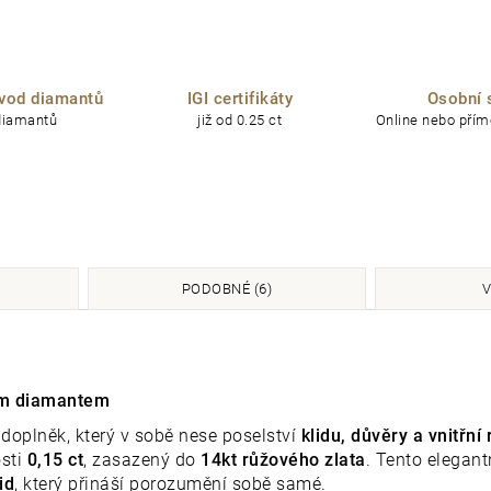
vod diamantů
IGI certifikáty
Osobní 
diamantů
již od 0.25 ct
Online nebo přímo
PODOBNÉ (6)
V
ým diamantem
 doplněk, který v sobě nese poselství
klidu, důvěry a vnitřní
sti
0,15 ct
, zasazený do
14kt růžového zlata
. Tento elegant
id
, který přináší porozumění sobě samé.