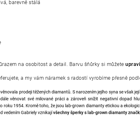
vá, barevně stálá
e
razem na osobitost a detail. Barvu šňůrky si můžete
upravi
ferujete, a my vám náramek s radostí vyrobíme přesně podl
ve věnovala prodeji těžených diamantů. S narozením jejího syna se však její
adále věnovat své milované práci a zároveň snížit negativní dopad hl
ž do roku 1954. Kromě toho, že jsou lab-grown diamanty etickou a ekologic
d vedením Gabriely vznikají
všechny šperky s lab-grown diamanty značk