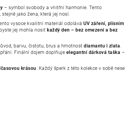
hy
– symbol svobody a vnitřní harmonie. Tento
, stejně jako žena, která jej nosí.
Tento vysoce kvalitní materiál odolává
UV záření, plísním
byste jej mohla nosit
každý den – bez omezení a bez
 původ, barvu, čistotu, brus a hmotnost
diamantu i zlata
.
přání. Finální dojem doplňuje
elegantní dárková taška
–
dčasovou krásou
. Každý šperk z této kolekce v sobě nese