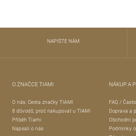
Z
NAPIŠTE NÁM
á
p
a
O ZNAČCE TIAMI
NÁKUP A 
t
O nás: Cesta značky TIAMI
FAQ / Často
í
8 důvodů, proč nakupovat u TIAMI
Doprava a p
Příběh Tiami
Obchodní p
Napsali o nás
Podmínky o