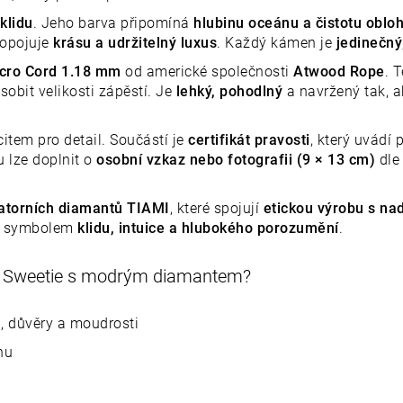
klidu
. Jeho barva připomíná
hlubinu oceánu a čistotu oblo
ropojuje
krásu a udržitelný luxus
. Každý kámen je
jedinečný
icro Cord 1.18 mm
od americké společnosti
Atwood Rope
. 
obit velikosti zápěstí. Je
lehký, pohodlný
a navržený tak, a
citem pro detail. Součástí je
certifikát pravosti
, který uvádí
ou lze doplnit o
osobní vzkaz nebo fotografii (9 × 13 cm)
dle 
atorních diamantů TIAMI
, které spojují
etickou výrobu s na
e symbolem
klidu, intuice a hlubokého porozumění
.
ek Sweetie s modrým diamantem?
, důvěry a moudrosti
nu