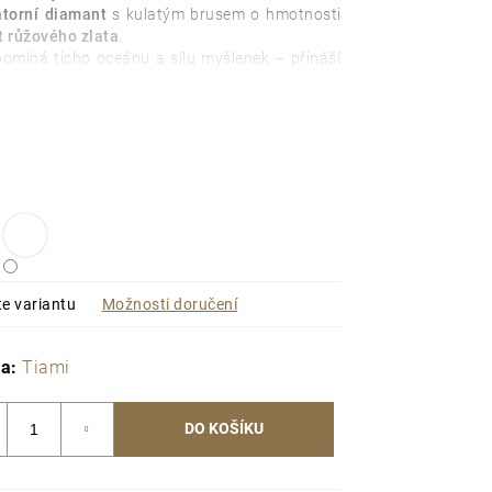
atorní diamant
s kulatým brusem o hmotnosti
t růžového zlata
.
pomíná ticho oceánu a sílu myšlenek – přináší
naslouchat vlastní intuici.
te variantu
Možnosti doručení
ka:
Tiami
DO KOŠÍKU