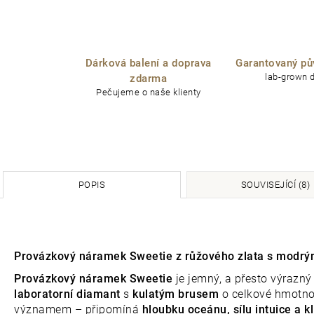
Dárková balení a doprava
Garantovaný pů
lab-grown 
zdarma
Pečujeme o naše klienty
POPIS
SOUVISEJÍCÍ (8)
Provázkový náramek Sweetie z růžového zlata s modr
Provázkový náramek Sweetie
je jemný, a přesto výrazný
laboratorní diamant
s
kulatým brusem
o celkové hmotno
významem – připomíná
hloubku oceánu, sílu intuice a kl