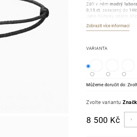
Září v něm
modrý labor
0,15 ct
, zasazený do
14k
Jeho hluboký odstín při
pocit harmonie a odvahu 
Zobrazit více informací
VARIANTA
Můžeme doručit do:
Zvol
Zvolte variantu
Znač
Měrná
8 500 Kč
cena: