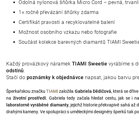
Odolná nylonová šňůrka Micro Cord – pevná, trvanli
1× ročně převázání šňůrky zdarma
Certifikát pravosti a recyklovatelné balení
Možnost osobního vzkazu nebo fotografie
Součást kolekce barevných diamantů TIAMI Sweeti
Každý provázkový náramek
TIAMI Sweetie
vyrábíme s dů
odstínů
.
Stačí do
poznámky k objednávce
napsat, jakou barvu pre
Šperkařskou značku
TIAMI
založila
Gabriela Dědičová
, která se dří
na
životní prostředí.
Gabriela tedy začala hledat cestu, jak se i n
laboratorně vyráběné diamanty
, jejichž historie překvapivě sahá a
drahými kameny. Ve spolupráci s uměleckými designéry šperků tak po