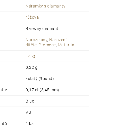
Náramky s diamanty
růžová
Barevný diamant
Narozeniny
,
Narození
dítěte
,
Promoce
,
Maturita
14 kt
0,32 g
kulatý (Round)
ntu
:
0,17 ct (3,45 mm)
Blue
VS
antů
:
1 ks