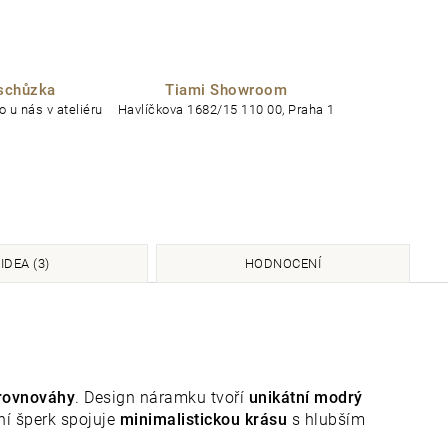
schůzka
Tiami Showroom
 u nás v ateliéru
Havlíčkova 1682/15 110 00, Praha 1
IDEA (3)
HODNOCENÍ
 rovnováhy
. Design náramku tvoří
unikátní modrý
ní šperk spojuje
minimalistickou krásu
s hlubším