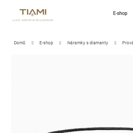
K
E-shop
Zpět
Zpět
o
do
do
obchodu
obchodu
š
Co potřebujete najít?
Domů
E-shop
Náramky s diamanty
Prov
í
k