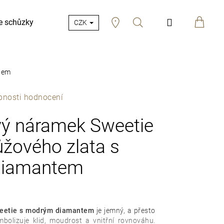
Hledat
Přihlášení
e schůzky
CZK
tem
bnosti hodnocení
ý náramek Sweetie
ůžového zlata s
diamantem
eetie s modrým diamantem
je jemný, a přesto
mbolizuje klid, moudrost a vnitřní rovnováhu.