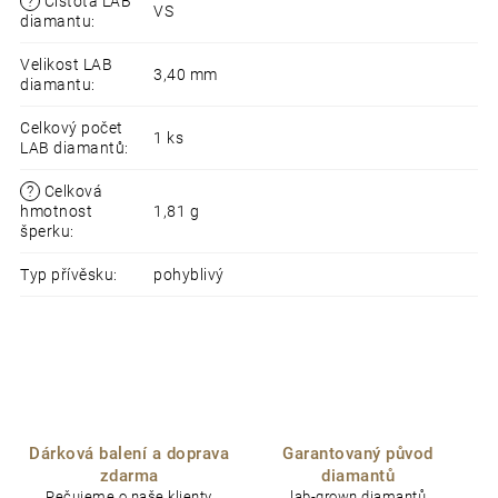
?
Čistota LAB
VS
diamantu
:
Velikost LAB
3,40 mm
diamantu
:
Celkový počet
1 ks
LAB diamantů
:
?
Celková
hmotnost
1,81 g
šperku
:
Typ přívěsku
:
pohyblivý
Dárková balení a doprava
Garantovaný původ
zdarma
diamantů
Pečujeme o naše klienty
lab-grown diamantů