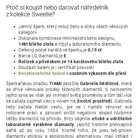
Proč si koupit nebo darovat náhrdelník
z kolekce Sweetie?
Jemný šperk, který milují ženy a dívky všech věkových
kategorií
Dokonalá kombinace minimalistického designu,
14kt bílého zlata
a třpytu laboratorního diamantu
Celkový počet karátů ve šperku je
0,15 ct
Barva LG diamantů je
E
Řetízek s přívěskem ze 14 karátového bílého zlata
Součástí balení je i certifikát pravosti
Recyklovatelné balení
s
osobním vzkazem dle přání
Šperkařskou značku
TIAMI
založila
Gabriela Dědičová
, která
se dříve věnovala prodeji těžených diamantů. S narozením
jejího syna se však její vnímání světa proměnilo a čím dál více
se začala zajímat věci s vlivem na
životní prostředí.
Gabriela
tedy začala hledat cestu, jak se i nadále věnovat své
milované práci a zároveň snížit negativní dopad hlubinné
těžby diamantů na přírodu. Brzy objevila
etické a udržitelné
laboratorně vyráběné diamanty
, jejichž historie překvapivě
sahá až do roku 1954. Kromě toho, že jsou lab-grown
diamanty etickou a ekologickou alternativou, mají vzhled i