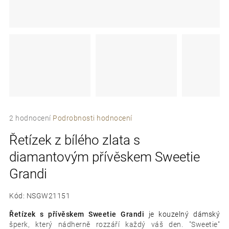
e
t
e
n
a
j
Průměrné
í
2 hodnocení
Podrobnosti hodnocení
hodnocení
t
Řetízek z bílého zlata s
produktu
je
?
diamantovým přívěskem Sweetie
5,0
z
Grandi
5
hvězdiček.
Kód:
NSGW21151
D
Řetízek s přívěskem Sweetie Grandi
je kouzelný dámský
o
šperk, který nádherně rozzáří každý váš den. "Sweetie"