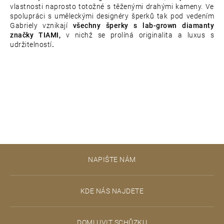
vlastnosti naprosto totožné s těženými drahými kameny. Ve
spolupráci s uměleckými designéry šperků tak pod vedením
Gabriely vznikají
všechny šperky s lab-grown diamanty
značky TIAMI,
v nichž se prolíná originalita a luxus s
udržitelností
.
Z
NAPIŠTE NÁM
á
p
KDE NÁS NAJDETE
a
t
DOMLUVIT SCHŮZKU