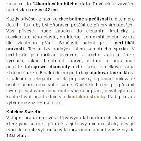
zasazen do
14karátového bílého zlata
. Přívěsek je zavěšen
na řetízku o
délce 42 cm.
Každý přívěsek z naší kolekce
balíme s pečlivostí
a citem pro
detail – tak, aby byl připraven potěšit už při prvním otevření.
Váš přívěšek bude zabalen do elegantní krabičky z
recyklovatelného plastu, na kterou lze umístit osobní vzkaz
dle vlastního přání. Součástí balení je i
certifikát
pravosti.
Ten je tzv. rodným listem samotného šperku. V
certifikátu je například uvedeno, z jakého zlata je šperk
vyroben, jakou hmotnost, barvu, čistotu a brus mají
použité
lab-grown diamanty
nebo jaká je celková váha
zlatého šperku. Finální dojem podtrhuje
dárková taška
, která
z balení činí elegantní celek, připravený k předání milované
osobě nebo třeba sobě samé. Chcete-li balení přizpůsobit
svým představám nebo máte speciální přání, neváhejte nás
kontaktovat prostřednictvím
kontaktní stránky
. Rádi pro vás
vytvoříme zážitek na míru.
Kolekce Sweetie
Vstupní brána do světa třpytivých laboratorních diamantů,
které jsou šetrné k přírodě. Její hravý minimalistický design
tvoří dokonale vybroušený laboratorní diamant zasazený do
14kt zlata.