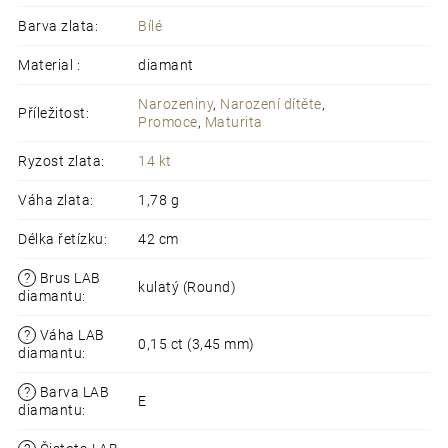
Barva zlata
:
Bílé
Material
:
diamant
Narozeniny
,
Narození dítěte
,
Příležitost
:
Promoce
,
Maturita
Ryzost zlata
:
14 kt
Váha zlata
:
1,78 g
Délka řetízku
:
42 cm
?
Brus LAB
kulatý (Round)
diamantu
:
?
Váha LAB
0,15 ct (3,45 mm)
diamantu
:
?
Barva LAB
E
diamantu
: