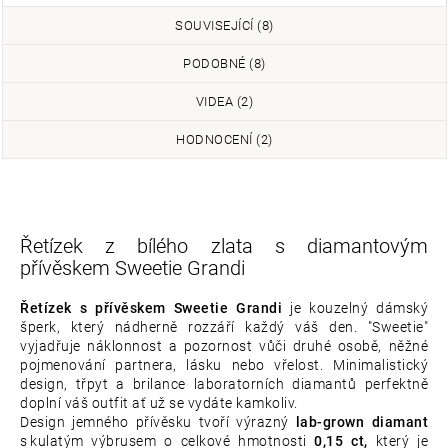
SOUVISEJÍCÍ (8)
PODOBNÉ (8)
VIDEA (2)
HODNOCENÍ (2)
Řetízek z bílého zlata s diamantovým
přívěskem Sweetie Grandi
Řetízek s přívěskem Sweetie Grandi
je kouzelný dámský
šperk, který nádherně rozzáří každý váš den. "Sweetie"
vyjadřuje
náklonnost a pozornost vůči druhé osobě, něžné
pojmenování partnera, lásku nebo vřelost. Minimalistický
design, třpyt a brilance laboratorních diamantů perfektně
doplní váš outfit ať už se vydáte kamkoliv.
Design jemného přívěsku tvoří výrazný
lab-grown diamant
s kulatým výbrusem o celkové hmotnosti
0,15 ct,
který je