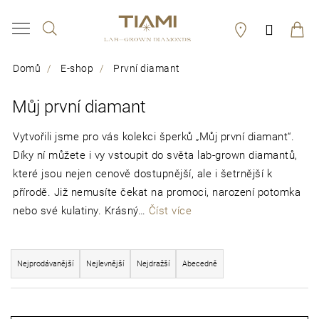
K
Hledat
Přihláš
o
Zpět
Zpět
š
Domů
E-shop
První diamant
í
C
Můj první diamant
k
o
p
Vytvořili jsme pro vás kolekci šperků „Můj první diamant“.
Díky ní můžete i vy vstoupit do světa lab-grown diamantů,
o
které jsou nejen cenově dostupnější, ale i šetrnější k
t
přírodě. Již nemusíte čekat na promoci, narození potomka
ř
nebo své kulatiny. Krásný…
Číst více
e
Ř
b
Nejprodávanější
Nejlevnější
Nejdražší
Abecedně
a
u
z
V
j