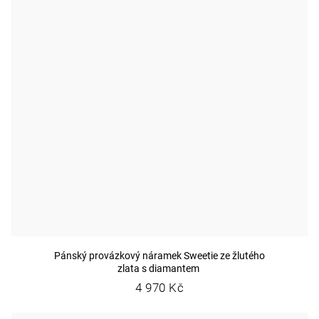
Pánský provázkový náramek Sweetie ze žlutého
zlata s diamantem
4 970 Kč