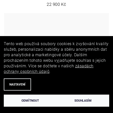
22 900 Kč
Tento web používá soubory cookies k zvyšování kvality
služeb, personalizaci nabídky a sběru anonymních dat
pro analytické a marketingové účely. Dalším
procházením tohoto webu vyjadřujete souhlas s jejich
používáním. Více se dočtete v našich
zásadách
ochrany osobních údajů
.
NASTAVENÍ
ODMÍTNOUT
SOUHLASÍM
Náhrdelník Sweet Heart ze žlutého zlata s