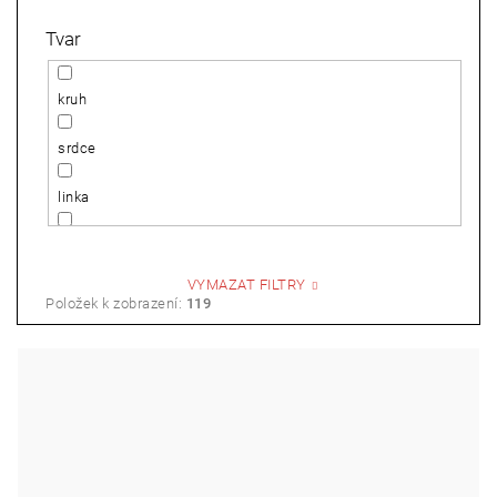
Tvar
Křtiny
kruh
srdce
linka
kytka
VYMAZAT FILTRY
kolečko
Položek k zobrazení:
119