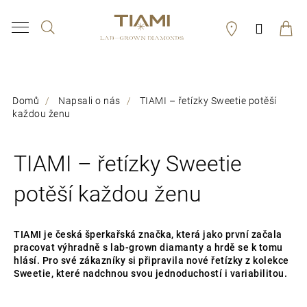
K
Hledat
Přihláš
o
Zpět
Zpět
š
í
C
Domů
Napsali o nás
TIAMI – řetízky Sweetie potěší
k
o
každou ženu
p
o
TIAMI – řetízky Sweetie
t
potěší každou ženu
ř
e
TIAMI je česká šperkařská značka, která jako první začala
pracovat výhradně s lab-grown diamanty a hrdě se k tomu
b
hlásí. Pro své zákazníky si připravila nové řetízky z kolekce
u
Sweetie, které nadchnou svou jednoduchostí i variabilitou.
j