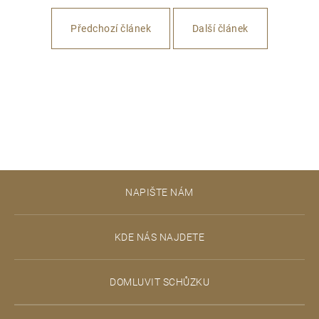
e
Předchozí článek
Další článek
t
e
n
a
j
í
Z
t
NAPIŠTE NÁM
á
?
p
KDE NÁS NAJDETE
a
t
DOMLUVIT SCHŮZKU
D
í
o