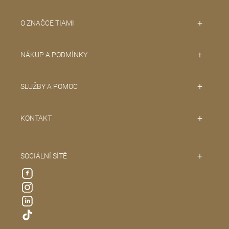
p
o
O ZNAČCE TIAMI
r
u
č
NÁKUP A PODMÍNKY
u
j
e
SLUŽBY A POMOC
m
e
KONTAKT
SOCIÁLNÍ SÍTĚ