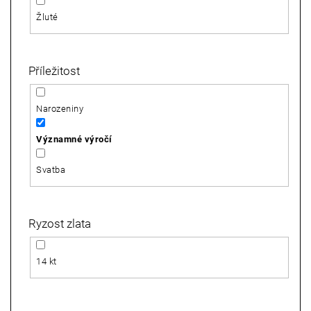
p
Žluté
o
r
u
č
Příležitost
u
j
Narozeniny
e
m
Významné výročí
e
Svatba
Ryzost zlata
14 kt