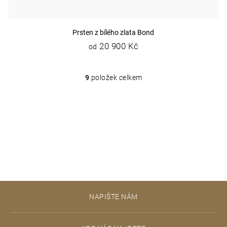
Prsten z bílého zlata Bond
20 900 Kč
od
9
položek celkem
O
v
l
á
d
a
c
í
p
r
Z
v
NAPIŠTE NÁM
á
k
y
p