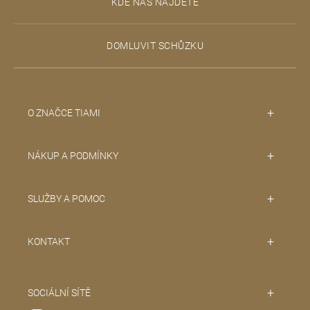
v
KDE NÁS NAJDETE
ý
a
p
t
i
DOMLUVIT SCHŮZKU
s
í
u
O ZNAČCE TIAMI
NÁKUP A PODMÍNKY
SLUŽBY A POMOC
KONTAKT
SOCIÁLNÍ SÍTĚ