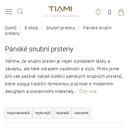
K
Hledat
Přihláš
o
Zpět
Zpět
š
Domů
E-shop
Snubní prsteny
Pánské snubní
í
prsteny
C
k
o
Pánské snubní prsteny
p
Věříme, že snubní prsten je nejen symbolem lásky a
o
závazku, ale také odrazem osobnosti a stylu. Proto jsme
t
pro vás pečlivě vybrali kolekci pánských snubních prstenů,
které spojují tradiční řemeslnou zručnost s moderním
ř
designem a inovativními materiály.…
Číst více
e
b
Ř
Nejprodávanější
Nejlevnější
Nejdražší
Abecedně
u
a
j