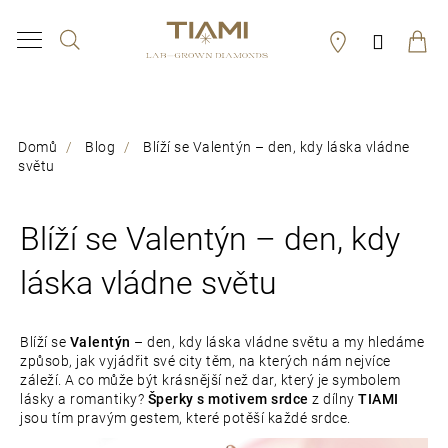
K
Hledat
Přihláš
o
Zpět
Zpět
š
í
C
Domů
Blog
Blíží se Valentýn – den, kdy láska vládne
k
o
světu
p
o
Blíží se Valentýn – den, kdy
t
láska vládne světu
ř
e
Blíží se
Valentýn
– den, kdy láska vládne světu a my hledáme
způsob, jak vyjádřit své city těm, na kterých nám nejvíce
b
záleží. A co může být krásnější než dar, který je symbolem
u
lásky a romantiky?
Šperky s motivem srdce
z dílny
TIAMI
jsou tím pravým gestem, které potěší každé srdce.
j