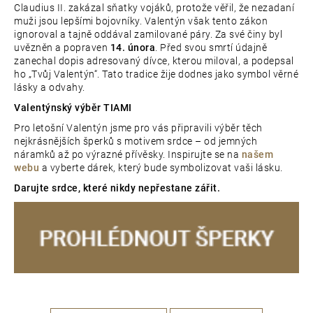
Claudius II. zakázal sňatky vojáků, protože věřil, že nezadaní
muži jsou lepšími bojovníky. Valentýn však tento zákon
ignoroval a tajně oddával zamilované páry. Za své činy byl
uvězněn a popraven
14. února
. Před svou smrtí údajně
zanechal dopis adresovaný dívce, kterou miloval, a podepsal
ho „Tvůj Valentýn“. Tato tradice žije dodnes jako symbol věrné
lásky a odvahy.
Valentýnský výběr TIAMI
Pro letošní Valentýn jsme pro vás připravili výběr těch
nejkrásnějších šperků s motivem srdce – od jemných
náramků až po výrazné přívěsky. Inspirujte se na
našem
webu
a vyberte dárek, který bude symbolizovat vaši lásku.
Darujte srdce, které nikdy nepřestane zářit.