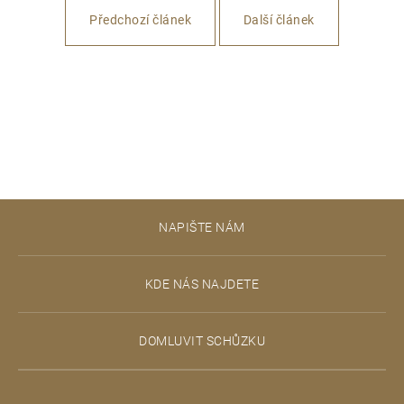
Předchozí článek
Další článek
Z
NAPIŠTE NÁM
á
p
KDE NÁS NAJDETE
a
t
DOMLUVIT SCHŮZKU
í