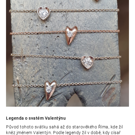
Legenda o svatém Valentýnu
Původ tohoto svátku sahá až do starověkého Říma, kde žil
kněz jménem Valentýn. Podle legendy žil v době, kdy císař