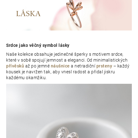
e
t
e
n
Srdce jako věčný symbol lásky
a
Naše kolekce obsahuje jedinečné šperky s motivem srdce,
které v sobě spojují jemnost a eleganci. Od minimalistických
j
přívěsků
až po jemné
náušnice
a netradiční
prsteny
– každý
í
kousek je navržen tak, aby vnesl radost a přidal jiskru
každému okamžiku.
t
?
D
o