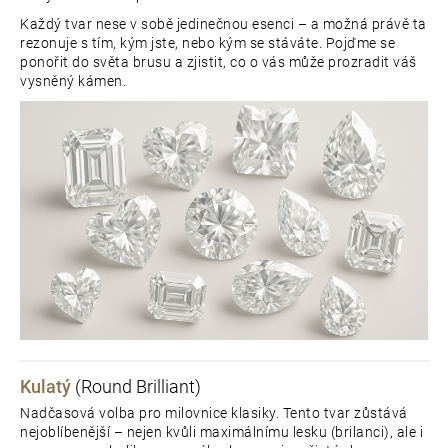
e
Každý tvar nese v sobě jedinečnou esenci – a možná právě ta
rezonuje s tím, kým jste, nebo kým se stáváte. Pojďme se
t
ponořit do světa brusu a zjistit, co o vás může prozradit váš
vysněný kámen.
e
n
a
j
í
t
?
Kulatý
(Round Brilliant)
Nadčasová volba pro milovnice klasiky. Tento tvar zůstává
D
nejoblíbenější – nejen kvůli maximálnímu lesku (brilanci), ale i
o