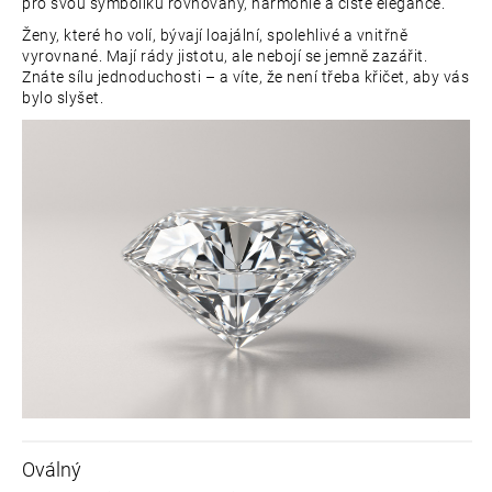
pro svou symboliku rovnováhy, harmonie a čisté elegance.
p
Ženy, které ho volí, bývají loajální, spolehlivé a vnitřně
o
vyrovnané. Mají rády jistotu, ale nebojí se jemně zazářit.
r
Znáte sílu jednoduchosti – a víte, že není třeba křičet, aby vás
u
bylo slyšet.
č
u
j
e
m
e
Oválný