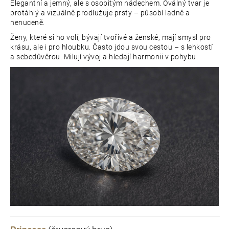
Elegantní a jemný, ale s osobitým nádechem. Oválný tvar je
protáhlý a vizuálně prodlužuje prsty – působí ladně a
nenuceně.
Ženy, které si ho volí, bývají tvořivé a ženské, mají smysl pro
krásu, ale i pro hloubku. Často jdou svou cestou – s lehkostí
a sebedůvěrou. Milují vývoj a hledají harmonii v pohybu.