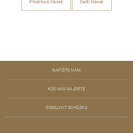
Předchozí článek
Další článek
Z
NAPIŠTE NÁM
á
p
KDE NÁS NAJDETE
a
t
DOMLUVIT SCHŮZKU
í