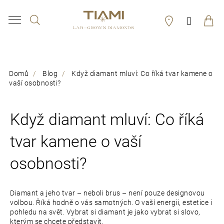
K
Hledat
Přihláš
o
Zpět
Zpět
š
í
C
Domů
Blog
Když diamant mluví: Co říká tvar kamene o
k
o
vaší osobnosti?
p
o
Když diamant mluví: Co říká
t
tvar kamene o vaší
ř
osobnosti?
e
b
Diamant a jeho tvar – neboli brus – není pouze designovou
u
volbou. Říká hodně o vás samotných. O vaší energii, estetice i
pohledu na svět. Vybrat si diamant je jako vybrat si slovo,
j
kterým se chcete představit.