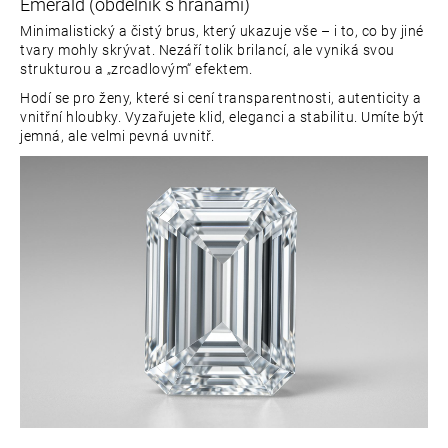
Emerald (obdélník s hranami)
Minimalistický a čistý brus, který ukazuje vše – i to, co by jiné
tvary mohly skrývat. Nezáří tolik brilancí, ale vyniká svou
strukturou a „zrcadlovým“ efektem.
Hodí se pro ženy, které si cení transparentnosti, autenticity a
vnitřní hloubky. Vyzařujete klid, eleganci a stabilitu. Umíte být
jemná, ale velmi pevná uvnitř.