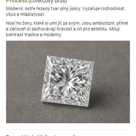
Princess
(čtvercový brus)
Moderní, ostře řezaný tvar plný jiskry. Vyzařuje rozhodnost,
vkus a mladistvost.
Nosí ho ženy, které si umí jít za svým. Jsou ambiciózní, přímé
a zároveň si zachovávají hravost a cit pro estetiku. Milují
kontrast tradice a moderny.