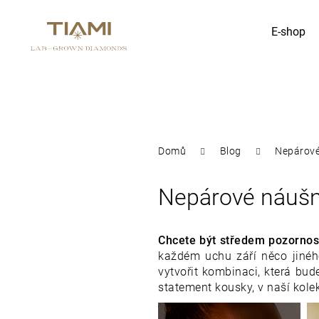
K
E-shop
Zpět
Zpět
o
do
do
obchodu
obchodu
š
Co potřebujete najít?
í
Domů
Blog
Nepárové 
k
Nepárové náušni
Chcete být středem pozornost
každém uchu září něco jinéh
vytvořit kombinaci, která bu
statement kousky, v naší kolek