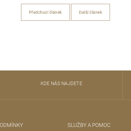
Předchozí článek
Další článek
KDE NÁS NAJDETE
PODMÍNKY
SLUŽBY A POMOC