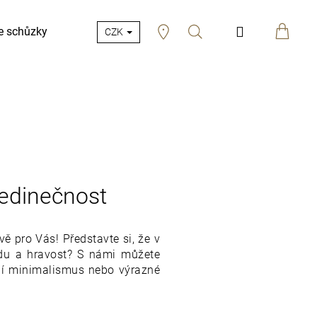
Hledat
Přihlášení
e schůzky
CZK
jedinečnost
ě pro Vás! Představte si, že v
odu a hravost? S námi můžete
tní minimalismus nebo výrazné