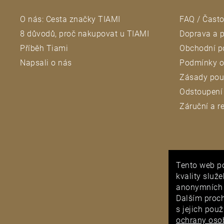
t
O nás: Cesta značky TIAMI
FAQ / Často
í
8 důvodů, proč nakupovat u TIAMI
Doprava a p
Příběh Tiami
Obchodní p
Napsali o nás
Podmínky o
Zásady pou
Odstoupení
Záruční a 
Tento web p
PUNCOVNÍ
kvality služ
anonymních d
Dalším proc
s jejich pou
ochrany oso