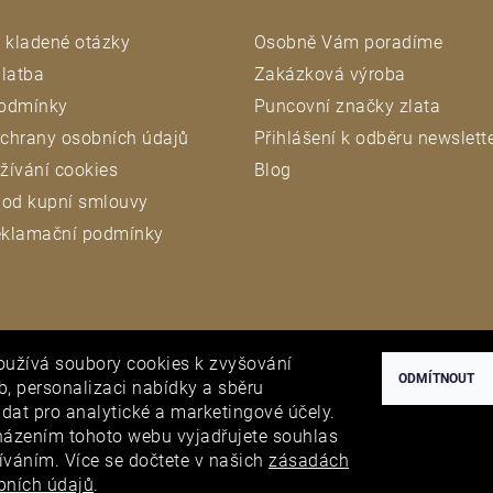
 kladené otázky
Osobně Vám poradíme
latba
Zakázková výroba
odmínky
Puncovní značky zlata
chrany osobních údajů
Přihlášení k odběru newslett
žívání cookies
Blog
 od kupní smlouvy
reklamační podmínky
oužívá soubory cookies k zvyšování
 ÚŘAD
ODMÍTNOUT
eb, personalizaci nabídky a sběru
at pro analytické a marketingové účely.
házením tohoto webu vyjadřujete souhlas
žíváním. Více se dočtete v našich
zásadách
bních údajů
.