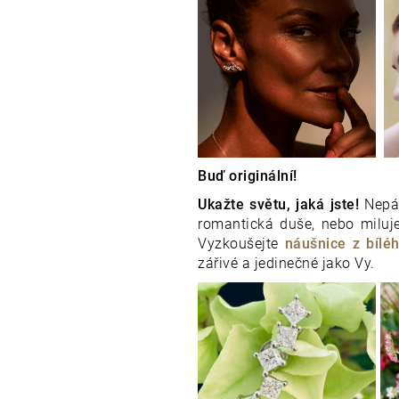
Buď originální!
Ukažte světu, jaká jste!
Nepár
romantická duše, nebo miluje
Vyzkoušejte
náušnice z bíléh
zářivé a jedinečné jako Vy.