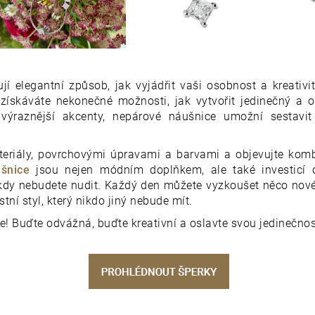
jí elegantní způsob, jak vyjádřit vaši osobnost a kreativ
i získáváte nekonečné možnosti, jak vytvořit jedinečný a o
 výraznější akcenty, nepárové náušnice umožní sestavit
.
eriály, povrchovými úpravami a barvami a objevujte komb
šnice
jsou nejen módním doplňkem, ale také investicí 
dy nebudete nudit. Každý den můžete vyzkoušet něco novéh
stní styl, který nikdo jiný nebude mít.
e! Buďte odvážná, buďte kreativní a oslavte svou jedinečno