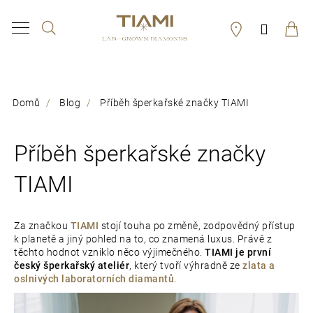
K
Hledat
Přihláš
o
Zpět
Zpět
š
í
C
Domů
Blog
Příběh šperkařské značky TIAMI
k
o
p
Příběh šperkařské značky
o
TIAMI
t
ř
Za značkou
TIAMI
stojí touha po změně, zodpovědný přístup
e
k planetě a jiný pohled na to, co znamená luxus. Právě z
těchto hodnot vzniklo něco výjimečného.
TIAMI je první
b
český šperkařský ateliér
, který tvoří výhradně ze
zlata a
u
oslnivých laboratorních diamantů
.
j