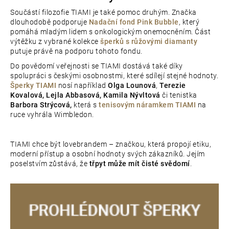
Součástí filozofie TIAMI je také pomoc druhým. Značka
dlouhodobě podporuje
Nadační fond Pink Bubble
, který
pomáhá mladým lidem s onkologickým onemocněním. Část
výtěžku z vybrané kolekce
šperků s růžovými diamanty
putuje právě na podporu tohoto fondu.
Do povědomí veřejnosti se TIAMI dostává také díky
spolupráci s českými osobnostmi, které sdílejí stejné hodnoty.
Šperky TIAMI
nosí například
Olga Lounová
,
Terezie
Kovalová, Lejla Abbasová, Kamila Nývltová
či tenistka
Barbora Strýcová,
která s
tenisovým
náramkem TIAMI
na
ruce vyhrála Wimbledon.
TIAMI chce být lovebrandem – značkou, která propojí etiku,
moderní přístup a osobní hodnoty svých zákazníků. Jejím
poselstvím zůstává, že
třpyt může mít čisté svědomí
.