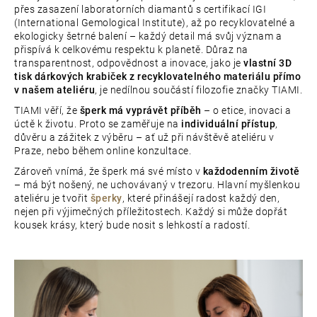
přes zasazení laboratorních diamantů s certifikací IGI
(International Gemological Institute), až po recyklovatelné a
ekologicky šetrné balení – každý detail má svůj význam a
přispívá k celkovému respektu k planetě. Důraz na
transparentnost, odpovědnost a inovace, jako je
vlastní 3D
tisk dárkových krabiček z recyklovatelného materiálu přímo
v našem ateliéru
, je nedílnou součástí filozofie značky TIAMI.
TIAMI věří, že
šperk má vyprávět příběh
– o etice, inovaci a
úctě k životu. Proto se zaměřuje na
individuální přístup
,
důvěru a zážitek z výběru – ať už při návštěvě ateliéru v
Praze, nebo během online konzultace.
Zároveň vnímá, že šperk má své místo v
každodenním životě
– má být nošený, ne uchovávaný v trezoru. Hlavní myšlenkou
ateliéru je tvořit
šperky
, které přinášejí radost každý den,
nejen při výjimečných příležitostech. Každý si může dopřát
kousek krásy, který bude nosit s lehkostí a radostí.