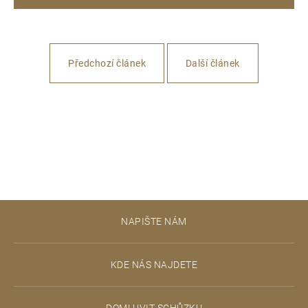
Předchozí článek
Další článek
Z
NAPIŠTE NÁM
á
p
KDE NÁS NAJDETE
a
t
DOMLUVIT SCHŮZKU