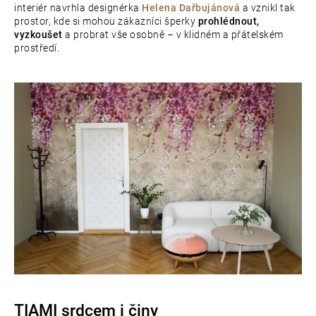
interiér navrhla designérka
Helena Dařbujánová
a vznikl tak
prostor, kde si mohou zákazníci šperky
prohlédnout,
vyzkoušet
a probrat vše osobně – v klidném a přátelském
prostředí.
TIAMI srdcem i činy