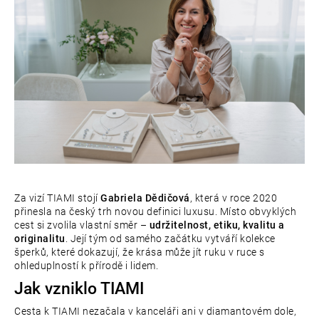
e
t
e
n
a
j
í
t
Za vizí TIAMI stojí
Gabriela Dědičová
, která v roce 2020
přinesla na český trh novou definici luxusu. Místo obvyklých
?
cest si zvolila vlastní směr –
udržitelnost, etiku, kvalitu a
originalitu
. Její tým od samého začátku vytváří kolekce
šperků, které dokazují, že krása může jít ruku v ruce s
ohleduplností k přírodě i lidem.
Jak vzniklo TIAMI
D
o
Cesta k TIAMI nezačala v kanceláři ani v diamantovém dole,