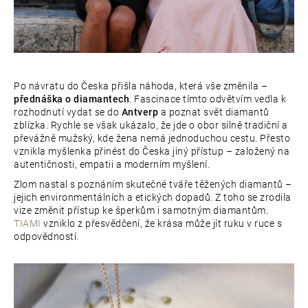
Po návratu do Česka přišla náhoda, která vše změnila –
přednáška o diamantech
. Fascinace tímto odvětvím vedla k
rozhodnutí vydat se do
Antverp
a poznat svět diamantů
zblízka. Rychle se však ukázalo, že jde o obor silně tradiční a
převážně mužský, kde žena nemá jednoduchou cestu. Přesto
vznikla myšlenka přinést do Česka jiný přístup – založený na
autentičnosti, empatii a moderním myšlení.
Zlom nastal s poznáním skutečné tváře těžených diamantů –
jejich environmentálních a etických dopadů. Z toho se zrodila
vize změnit přístup ke šperkům i samotným diamantům.
TIAMI
vzniklo z přesvědčení, že krása může jít ruku v ruce s
odpovědností.