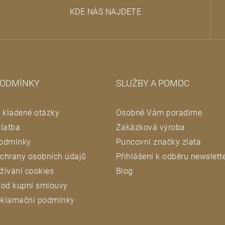
v
KDE NÁS NAJDETE
k
y
v
ý
p
i
PODMÍNKY
SLUŽBY A POMOC
s
u
 kladené otázky
Osobně Vám poradíme
latba
Zakázková výroba
odmínky
Puncovní značky zlata
chrany osobních údajů
Přihlášení k odběru newslett
žívání cookies
Blog
 od kupní smlouvy
reklamační podmínky