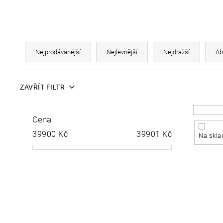
Ř
Nejprodávanější
Nejlevnější
Nejdražší
Ab
a
ZAVŘÍT FILTR
z
Cena
e
V
39900
Kč
39901
Kč
Na skla
n
ý
í
p
p
i