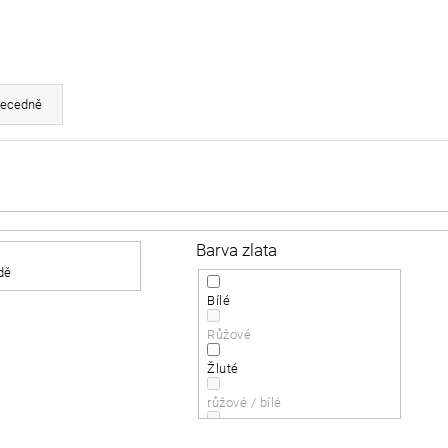
ecedně
Barva zlata
dě
Bílé
Růžové
Žluté
růžové / bílé
Bílé, žluté, růžové