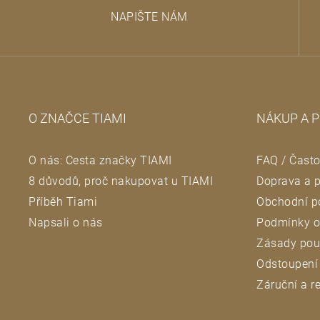
Z
NAPIŠTE NÁM
á
p
a
O ZNAČCE TIAMI
NÁKUP A 
t
O nás: Cesta značky TIAMI
FAQ / Často
í
8 důvodů, proč nakupovat u TIAMI
Doprava a p
Příběh Tiami
Obchodní p
Napsali o nás
Podmínky o
Zásady pou
Odstoupení
Záruční a 