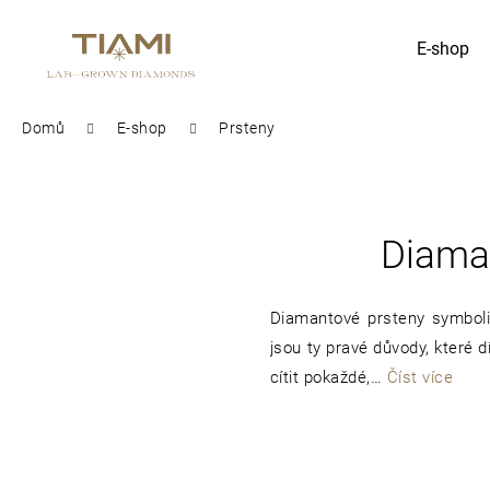
K
E-shop
Zpět
Zpět
o
do
do
obchodu
obchodu
š
Domů
E-shop
Prsteny
Co potřebujete najít?
í
k
Diaman
Diamantové prsteny symboliz
jsou ty pravé důvody, které 
cítit pokaždé,…
Číst více