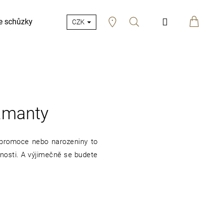
Hledat
Přihlášení
e schůzky
CZK
iamanty
, promoce nebo narozeniny to
čnosti. A výjimečně se budete