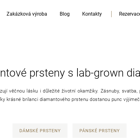
Zakázková výroba
Blog
Kontakty
Rezervac
tové prsteny s lab-grown d
HLEDAT
Doporučujeme
ují věčnou lásku i důležité životní okamžiky. Zásnuby, svatba
díky krásné brilanci diamantového prstenu dostanou punc výjime
DÁMSKÉ PRSTENY
PÁNSKÉ PRSTENY