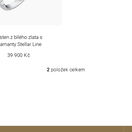
sten z bílého zlata s
iamanty Stellar Line
39 900 Kč
2
položek celkem
O
v
l
á
d
a
c
í
p
r