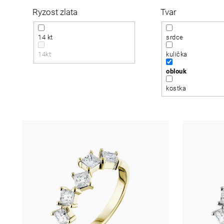
r
s
Ryzost zlata
Tvar
o
p
14 kt
srdce
d
14kt
kulička
r
oblouk
u
o
kostka
k
d
t
u
ů
k
t
ů