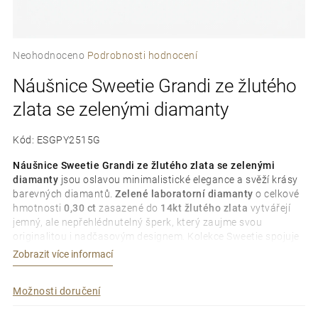
e
t
Průměrné
Neohodnoceno
Podrobnosti hodnocení
e
hodnocení
Náušnice Sweetie Grandi ze žlutého
produktu
n
je
zlata se zelenými diamanty
0,0
a
z
5
j
Kód:
ESGPY2515G
hvězdiček.
í
Náušnice Sweetie Grandi ze žlutého zlata se zelenými
diamanty
jsou oslavou minimalistické elegance a svěží krásy
t
barevných diamantů.
Zelené laboratorní diamanty
o celkové
hmotnosti
0,30 ct
zasazené do
14kt žlutého zlata
vytvářejí
?
jemný, ale nepřehlédnutelný šperk, který zaujme svou
originalitou i nadčasovým designem. Kolekce Sweetie spojuje
precizní řemeslné zpracování, moderní luxus a
Zobrazit více informací
charakteristický styl značky TIAMI.
Možnosti doručení
D
o