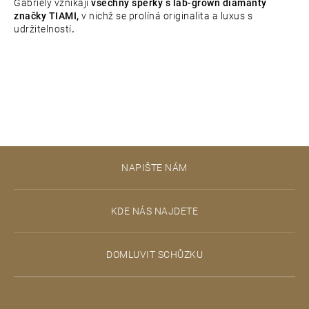
Gabriely vznikají
všechny šperky s lab-grown diamanty
značky TIAMI,
v nichž se prolíná originalita a luxus s
udržitelností
.
Z
NAPIŠTE NÁM
á
p
KDE NÁS NAJDETE
a
t
DOMLUVIT SCHŮZKU
í