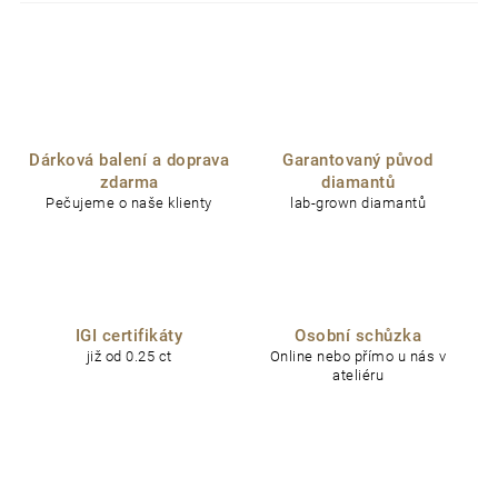
Dárková balení a doprava
Garantovaný původ
zdarma
diamantů
Pečujeme o naše klienty
lab-grown diamantů
IGI certifikáty
Osobní schůzka
již od 0.25 ct
Online nebo přímo u nás v
ateliéru