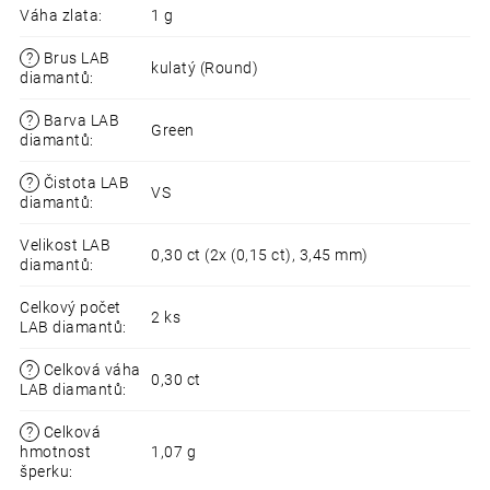
Váha zlata
:
1 g
?
Brus LAB
kulatý (Round)
diamantů
:
?
Barva LAB
Green
diamantů
:
?
Čistota LAB
VS
diamantů
:
Velikost LAB
0,30 ct (2x (0,15 ct), 3,45 mm)
diamantů
:
Celkový počet
2 ks
LAB diamantů
:
?
Celková váha
0,30 ct
LAB diamantů
:
?
Celková
hmotnost
1,07 g
šperku
: