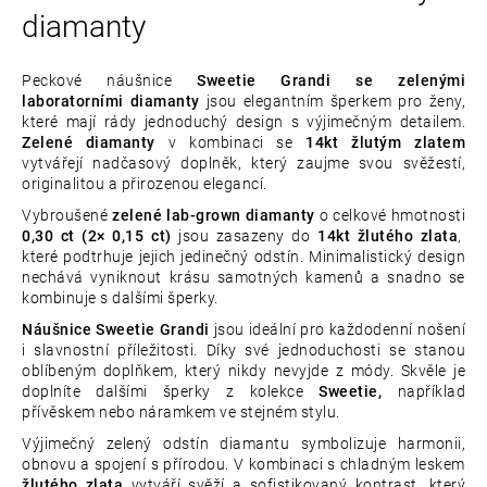
diamanty
Peckové náušnice
Sweetie Grandi se zelenými
laboratorními diamanty
jsou elegantním šperkem pro ženy,
které mají rády jednoduchý design s výjimečným detailem.
Zelené diamanty
v kombinaci se
14kt žlutým zlatem
vytvářejí nadčasový doplněk, který zaujme svou svěžestí,
originalitou a přirozenou elegancí.
Vybroušené
zelené lab-grown diamanty
o celkové hmotnosti
0,30 ct (2× 0,15 ct)
jsou zasazeny do
14kt žlutého zlata
,
které podtrhuje jejich jedinečný odstín. Minimalistický design
nechává vyniknout krásu samotných kamenů a snadno se
kombinuje s dalšími šperky.
Náušnice Sweetie Grandi
jsou ideální pro každodenní nošení
i slavnostní příležitosti. Díky své jednoduchosti se stanou
oblíbeným doplňkem, který nikdy nevyjde z módy. Skvěle je
doplníte dalšími šperky z kolekce
Sweetie,
například
přívěskem nebo náramkem ve stejném stylu.
Výjimečný zelený odstín diamantu symbolizuje harmonii,
obnovu a spojení s přírodou. V kombinaci s chladným leskem
žlutého zlata
vytváří svěží a sofistikovaný kontrast, který