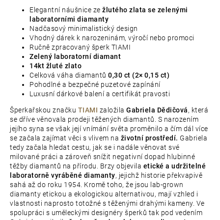
Elegantní náušnice ze
žlutého zlata se zelenými
laboratorními diamanty
Nadčasový minimalistický design
Vhodný dárek k narozeninám, výročí nebo promoci
Ručně zpracovaný šperk TIAMI
Zelený laboratorní diamant
14kt žluté zlato
Celková váha diamantů
0,30 ct (2× 0,15 ct)
Pohodlné a bezpečné puzetové zapínání
Luxusní dárkové balení a certifikát pravosti
Šperkařskou značku
TIAMI
založila
Gabriela Dědičová
, která
se dříve věnovala prodeji těžených diamantů. S narozením
jejího syna se však její vnímání světa proměnilo a čím dál více
se začala zajímat věci s vlivem na
životní prostředí.
Gabriela
tedy začala hledat cestu, jak se i nadále věnovat své
milované práci a zároveň snížit negativní dopad hlubinné
těžby diamantů na přírodu. Brzy objevila
etické a udržitelné
laboratorně vyráběné diamanty
, jejichž historie překvapivě
sahá až do roku 1954. Kromě toho, že jsou lab-grown
diamanty etickou a ekologickou alternativou, mají vzhled i
vlastnosti naprosto totožné s těženými drahými kameny. Ve
spolupráci s uměleckými designéry šperků tak pod vedením