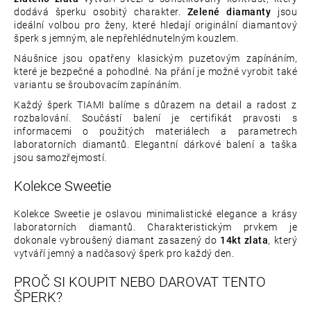
dodává šperku osobitý charakter.
Zelené diamanty
jsou
ideální volbou pro ženy, které hledají originální diamantový
šperk s jemným, ale nepřehlédnutelným kouzlem.
Náušnice jsou opatřeny klasickým puzetovým zapínáním,
které je bezpečné a pohodlné. Na přání je možné vyrobit také
variantu se šroubovacím zapínáním.
Každý šperk TIAMI balíme s důrazem na detail a radost z
rozbalování. Součástí balení je certifikát pravosti s
informacemi o použitých materiálech a parametrech
laboratorních diamantů. Elegantní dárkové balení a taška
jsou samozřejmostí.
Kolekce Sweetie
Kolekce Sweetie je oslavou minimalistické elegance a krásy
laboratorních diamantů. Charakteristickým prvkem je
dokonale vybroušený diamant zasazený do
14kt zlata
, který
vytváří jemný a nadčasový šperk pro každý den.
PROČ SI KOUPIT NEBO DAROVAT TENTO
ŠPERK?