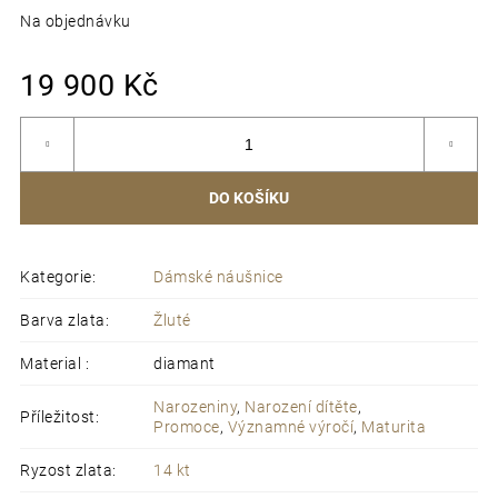
p
Na objednávku
o
r
Mě
19 900 Kč
u
ce
č
u
j
e
DO KOŠÍKU
m
e
Kategorie
:
Dámské náušnice
Barva zlata
:
Žluté
Material
:
diamant
Narozeniny
,
Narození dítěte
,
Příležitost
:
Promoce
,
Významné výročí
,
Maturita
Ryzost zlata
:
14 kt