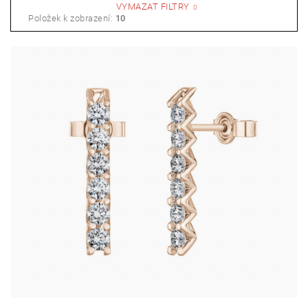
VYMAZAT FILTRY
kulička
Položek k zobrazení:
10
kytka
oblouk
kostka
kolečko