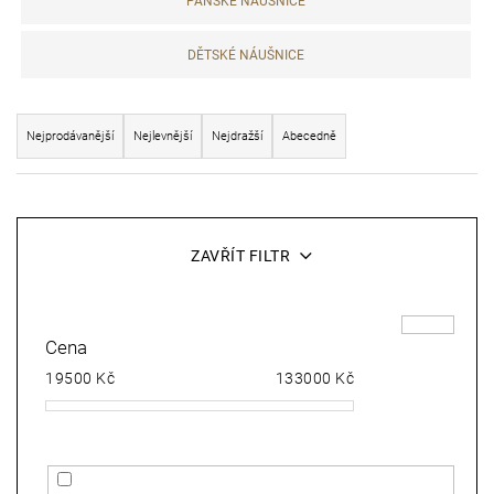
PÁNSKÉ NÁUŠNICE
e
DĚTSKÉ NÁUŠNICE
t
e
Ř
Nejprodávanější
n
Nejlevnější
Nejdražší
Abecedně
a
a
z
V
j
e
ý
í
ZAVŘÍT FILTR
n
p
t
í
i
?
Cena
p
s
19500
Kč
133000
Kč
r
p
o
r
D
d
o
o