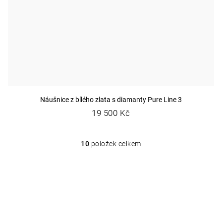
Náušnice z bílého zlata s diamanty Pure Line 3
19 500 Kč
10
položek celkem
O
v
l
á
d
a
c