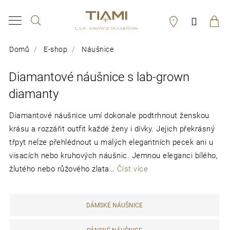
K
Hledat
Přihláš
o
Zpět
Zpět
š
Domů
E-shop
Náušnice
í
C
Diamantové náušnice s lab-grown
k
o
diamanty
p
o
Diamantové náušnice umí dokonale podtrhnout ženskou
krásu a rozzářit outfit každé ženy i dívky. Jejich překrásný
t
třpyt nelze přehlédnout u malých elegantních pecek ani u
ř
visacích nebo kruhových náušnic. Jemnou eleganci bílého,
žlutého nebo růžového zlata…
e
Číst více
b
u
DÁMSKÉ NÁUŠNICE
j