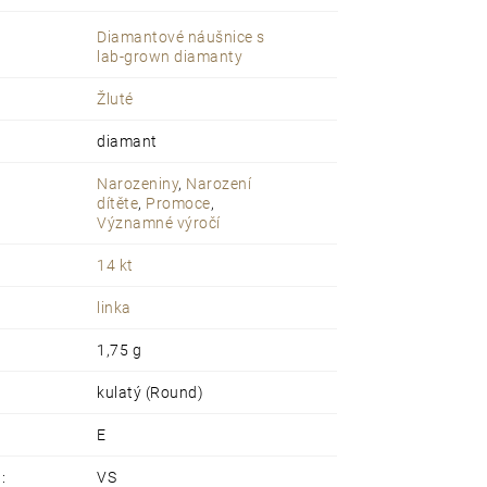
anty s
certifikátem pravosti
balení
s
osobním vzkazem dle přání
Diamantové náušnice s
lab-grown diamanty
Žluté
diamant
Narozeniny
,
Narození
dítěte
,
Promoce
,
Významné výročí
14 kt
linka
1,75 g
kulatý (Round)
E
ů
:
VS