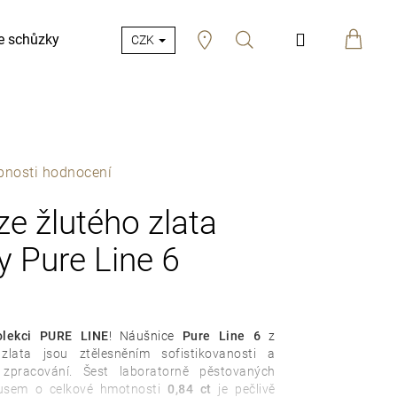
Hledat
Přihlášení
e schůzky
CZK
bnosti hodnocení
e žlutého zlata
y Pure Line 6
olekci PURE LINE
!
Náušnice
Pure Line 6
z
zlata jsou ztělesněním sofistikovanosti a
zpracování.
Šest laboratorně pěstovaných
usem o celkové hmotnosti
0,84 ct
je pečlivě