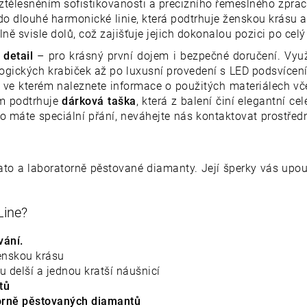
ztělesněním sofistikovanosti a precizního řemeslného zprac
do dlouhé harmonické linie, která podtrhuje ženskou krásu 
ilně svisle dolů, což zajišťuje jejich dokonalou pozici po cel
detail
– pro krásný první dojem i bezpečné doručení. Využ
ogických krabiček až po luxusní provedení s LED podsvícen
, ve kterém naleznete informace o použitých materiálech vč
em podtrhuje
dárková taška
, která z balení činí elegantní c
 máte speciální přání, neváhejte nás kontaktovat prostřed
lato a laboratorně pěstované diamanty. Její šperky vás up
 Line?
vání.
ženskou krásu
u delší a jednou kratší náušnicí
ntů
orně pěstovaných diamantů