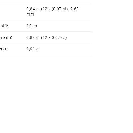
0,84 ct (12 x (0,07 ct), 2,65
mm
antů
:
12 ks
amantů
:
0,84 ct (12 x 0,07 ct)
erku
:
1,91 g