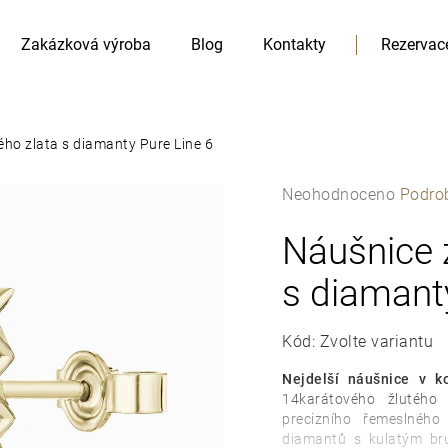
Zakázková výroba
Blog
Kontakty
Rezervac
ého zlata s diamanty Pure Line 6
Průměrné
Neohodnoceno
Podro
hodnocení
produktu
Náušnice z
HLEDAT
je
Doporučujeme
s diamant
0,0
z
5
Kód:
Zvolte variantu
hvězdiček.
Nejdelší náušnice v k
14karátového žlutého 
precizního řemeslného 
diamantů s kulatým br