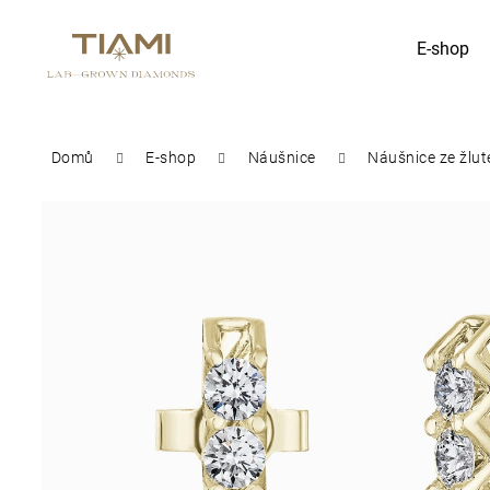
K
E-shop
Zpět
Zpět
o
do
do
obchodu
obchodu
š
Co potřebujete najít?
Domů
E-shop
Náušnice
Náušnice ze žlut
í
k