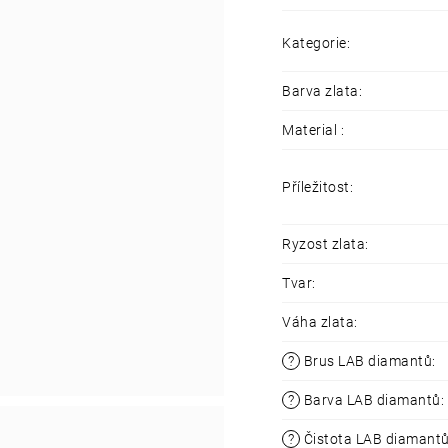
Lab-grown diam
Recyklovatelné 
Kategorie
:
Barva zlata
:
Material
:
Příležitost
:
Ryzost zlata
:
Tvar
:
Váha zlata
:
?
Brus LAB diamantů
:
?
Barva LAB diamantů
:
?
Čistota LAB diamant