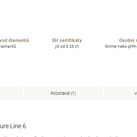
vod diamantů
IGI certifikáty
Osobní 
diamantů
již od 0.25 ct
Online nebo přímo
PODOBNÉ (7)
V
Pure Line 6