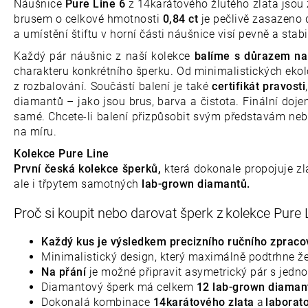
Náušnice
Pure Line 6
z 14karátového žlutého zlata jsou 
brusem o celkové hmotnosti
0,84 ct
je pečlivě zasazeno 
a umístění štiftu v horní části náušnice visí pevně a stab
Každý pár náušnic z naší kolekce
balíme s důrazem na 
charakteru konkrétního šperku. Od minimalistických ekol
z rozbalování. Součástí balení je také
certifikát pravosti
diamantů – jako jsou brus, barva a čistota. Finální doj
samé. Chcete-li balení přizpůsobit svým představám nebo
na míru.
Kolekce Pure Line
První česká kolekce šperků,
která dokonale propojuje z
ale i třpytem samotných
lab-grown diamantů.
Proč si koupit nebo darovat šperk z kolekce Pure
Každý kus je výsledkem precizního ručního zpraco
Minimalistický design, který maximálně podtrhne 
Na přání
je možné připravit asymetrický pár s jedno
Diamantový šperk má celkem
12 lab-grown diama
Dokonalá kombinace
14karátového zlata
a
laborat