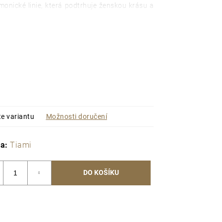
onické linie, která podtrhuje ženskou krásu a
lesk.
Díky promyšlenému designu a umístění
ušnice visí pevně a stabilně svisle dolů, což
nalou pozici po celý den.
Celkem
12 (2x6)
 diamantů
s kulatým brusem v kombinaci
voří neodolatelný kousek, kterému jednoduše
o darovat náušnice
e?
 pro výjimečné ženy
te variantu
Možnosti doručení
design, který maximálně podtrhne ženskou
ka:
Tiami
é připravit asymetrický pár s jednou
atší náušnicí
rk má celkem
12 lab-grown diamantů
DO KOŠÍKU
nace
14karátového zlata
ěstovaných diamantů
arátů
ve šperku je
0,84 ct (12 x 0,07 ct)
tů je
E