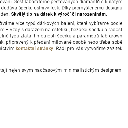
ování.
Šest laboratorně pěstovaných diamantů s kulatým
a dodává šperku oslnivý lesk.
Díky promyšlenému designu
ý den.
Skvělý tip na dárek k výročí či narozeninám.
íváme více typů dárkových balení, které vybíráme podle
ím – vždy s důrazem na estetiku, bezpečí šperku a radost
etně typu zlata, hmotnosti šperku a parametrů lab-grown
elek, připravený k předání milované osobě nebo třeba sobě
nictvím
kontaktní stránky
. Rádi pro vás vytvoříme zážitek
outají nejen svým nadčasovým minimalistickým designem,