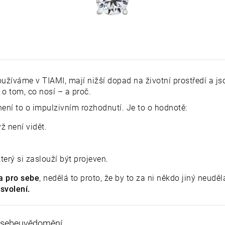
oužíváme v TIAMI, mají nižší dopad na životní prostředí a js
 o tom, co nosí – a proč.
není to o impulzivním rozhodnutí. Je to o hodnotě:
ž není vidět.
erý si zaslouží být projeven.
 pro sebe
, nedělá to proto, že by to za ni někdo jiný neuděl
 svolení.
t sebeuvědomění.