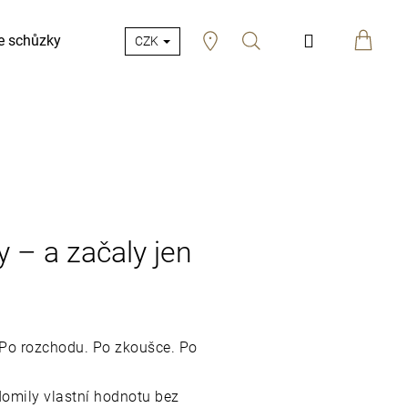
Hledat
Přihlášení
e schůzky
CZK
 – a začaly jen
. Po rozchodu. Po zkoušce. Po
domily vlastní hodnotu bez