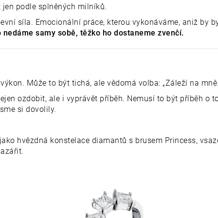
t jen podle splněných milníků.
vní síla. Emocionální práce, kterou vykonáváme, aniž by by
ho nedáme samy sobě, těžko ho dostaneme zvenčí.
ýkon. Může to být tichá, ale vědomá volba: „Záleží na mně.
jen ozdobit, ale i vyprávět příběh. Nemusí to být příběh o 
sme si dovolily.
jako hvězdná konstelace diamantů s brusem Princess, vsaze
azářit.