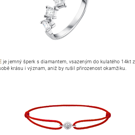
E
je jemný šperk s diamantem, vsazeným do kulatého 14kt z
sobě krásu i význam, aniž by rušil přirozenost okamžiku.