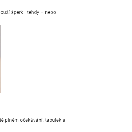
louží šperk i tehdy – nebo
tě plném očekávání, tabulek a