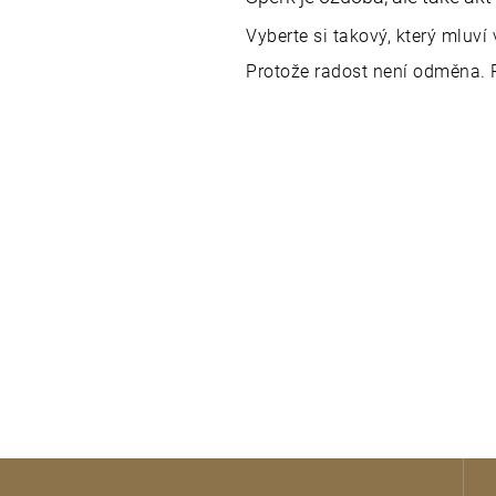
Vyberte si takový, který mluv
Protože radost není odměna. 
Z