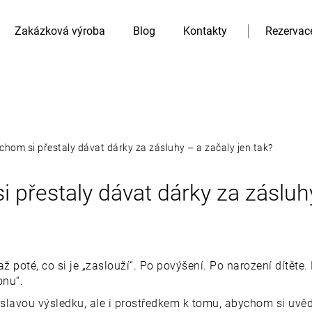
Zakázková výroba
Blog
Kontakty
Rezervac
hom si přestaly dávat dárky za zásluhy – a začaly jen tak?
HLEDAT
 přestaly dávat dárky za zásluhy
Doporučujeme
ž poté, co si je „zaslouží“. Po povýšení. Po narození dítěte
onu“.
oslavou výsledku, ale i prostředkem k tomu, abychom si uvě