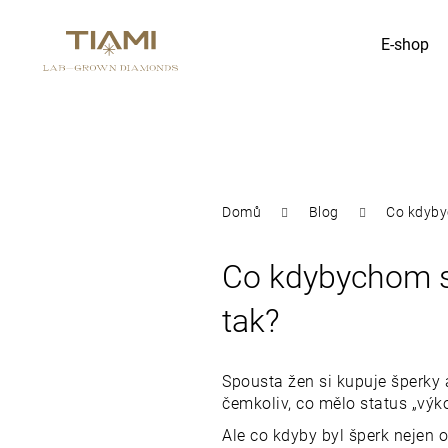
K
E-shop
Zpět
Zpět
o
do
do
obchodu
obchodu
š
Co potřebujete najít?
í
Domů
Blog
Co kdybyc
k
Co kdybychom si
tak?
Spousta žen si kupuje šperky a
čemkoliv, co mělo status „výk
Ale co kdyby byl šperk nejen 