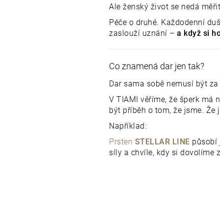
Ale ženský život se nedá měři
Péče o druhé. Každodenní duše
zaslouží uznání –
a když si 
Co znamená dar jen tak?
Dar sama sobě nemusí být za v
V TIAMI věříme, že šperk má ne
být příběh o tom, že jsme. Že j
Například:
Prsten
STELLAR LINE
působí 
síly a chvíle, kdy si dovolíme z