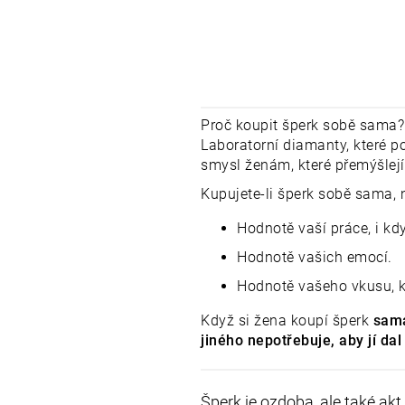
Proč koupit šperk sobě sama?
Laboratorní diamanty, které p
smysl ženám, které přemýšlejí
Kupujete-li šperk sobě sama, 
Hodnotě vaší práce, i kdy
Hodnotě vašich emocí.
Hodnotě vašeho vkusu, kt
Když si žena koupí šperk
sama
jiného nepotřebuje, aby jí dal
Šperk je ozdoba, ale také ak