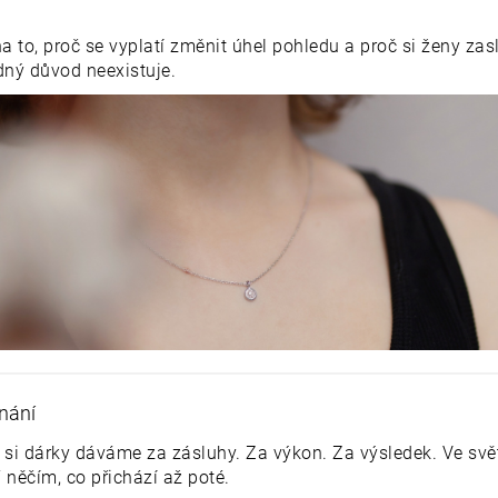
 to, proč se vyplatí změnit úhel pohledu a proč si ženy zas
ný důvod neexistuje.
nání
si dárky dáváme za zásluhy. Za výkon. Za výsledek. Ve svě
 něčím, co přichází až
poté
.