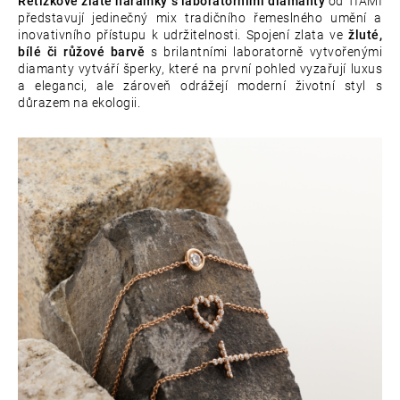
Řetízkové zlaté náramky s laboratorními diamanty
od TIAMI
představují jedinečný mix tradičního řemeslného umění a
e
inovativního přístupu k udržitelnosti. Spojení zlata ve
žluté,
t
bílé či růžové barvě
s brilantními laboratorně vytvořenými
diamanty vytváří šperky, které na první pohled vyzařují luxus
e
a eleganci, ale zároveň odrážejí moderní životní styl s
důrazem na ekologii.
n
a
j
í
t
?
D
o