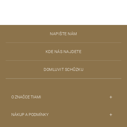
Z
NAPIŠTE NÁM
á
p
KDE NÁS NAJDETE
a
t
DOMLUVIT SCHŮZKU
í
O ZNAČCE TIAMI
NÁKUP A PODMÍNKY