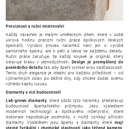
Preciznost a ruční mistrovství
Každý náramek je malým uměleckým dílem, které v sobě
ukrývá hodiny precizní ruční práce špičkových českých
šperkařů. Výrobní proces náramků není jen o výrobě
samotného šperku, ale o péči a lásce ke každému detailu.
Ruční práce zaručuje, že každý kousek je originál, který
oslavuje krásu v jednoduchosti.
Design je promyšlený do
posledního detailu
tak, aby šperk vynikal svou nadčasovostí.
Tento druh elegance je ideální pro každou příležitost – od
významných oslav po běžné dny, kdy chcete dodat svému
vzhledu kapku luxusu.
Diamanty s vizí budoucnosti
Lab-grown diamanty
, které zdobí tyto náramky, představují
budoucnost šperkařského průmyslu. Jsou výsledkem
moderních technologií a špičkového inženýrství, které
dokonale napodobuje podmínky, v nichž vznikají přírodní
diamanty. Výsledkem jsou šperky s diamanty, které
mají
stejné fyzikální i chemické vlastnosti jako těžené kameny
,