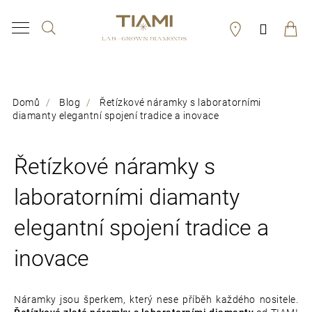
K
Hledat
Přihláš
o
Zpět
Zpět
š
í
C
Domů
Blog
Řetízkové náramky s laboratorními
k
o
diamanty elegantní spojení tradice a inovace
p
o
Řetízkové náramky s
t
laboratorními diamanty
ř
elegantní spojení tradice a
e
inovace
b
u
Náramky jsou šperkem, který nese příběh každého nositele.
j