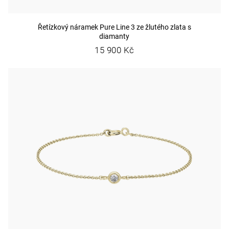
p
o
Řetízkový náramek Pure Line 3 ze žlutého zlata s
r
diamanty
u
15 900 Kč
č
u
j
e
m
e