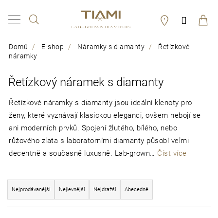
K
Hledat
Přihláš
o
Zpět
Zpět
š
Domů
E-shop
Náramky s diamanty
Řetízkové
í
náramky
C
k
o
Řetízkový náramek s diamanty
p
Řetízkové náramky s diamanty jsou ideální klenoty pro
o
ženy, které vyznávají klasickou eleganci, ovšem nebojí se
t
ani moderních prvků. Spojení žlutého, bílého, nebo
růžového zlata s laboratorními diamanty působí velmi
ř
decentně a současně luxusně. Lab-grown…
Číst více
e
b
Ř
Nejprodávanější
Nejlevnější
Nejdražší
Abecedně
u
a
j