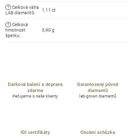
?
Celková váha
1,11 ct
LAB diamantů
:
?
Celková
hmotnost
3,90 g
šperku
:
Dárková balení a doprava
Garantovaný původ
zdarma
diamantů
Pečujeme o naše klienty
lab-grown diamantů
IGI certifikáty
Osobní schůzka