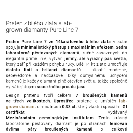
Prsten z bílého zlata s lab-
grown diamanty Pure Line 7
Prsten Pure Line 7
ze 14karátového bílého zlata
v sobě
spojuje
minimalistický přístup s maximálním efektem
.
Sedm
laboratorně pěstovaných diamantů
, ručně zasazených do
elegantní přímé linie, vytváří
jemný, ale výrazný pás světla
,
který září při každém pohybu ruky. Bílé 14 kt zlato umocňuje
čistotu linií a brilanci diamantů
– působí moderně,
sebevědomě a nadčasově. Díky důmyslnému uchycení
kamenů je každý diamant plně otevřen světlu, takže společně
vytvářejí dojem
soudržného proudu jasu
.
Design prstenu tvoří celkem
7 broušených kamenů
ve třech velikostech
.
Uprostřed
prstene je umístěn
lab-
grown diamant
o hmotnosti
0,33 ct,
který vlastní speciální
IGI
certifikát
vydávaný
Mezinárodním gemologickým institutem
. Tento krásný
laboratorně pěstovaný diamant je po stranách
lemován
dvěma páry broušených kamenů
o
celkové