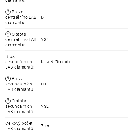
diamantu
:
?
Barva
centrálního LAB
D
diamantu
:
?
Čistota
centrálního LAB
VS2
diamantu
:
Brus
sekundárních
kulatý (Round)
LAB diamantů
:
?
Barva
sekundárních
D-F
LAB diamantů
:
?
Čistota
sekundárních
VS2
LAB diamantů
:
Celkový počet
7 ks
LAB diamantů
: