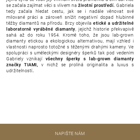
se začala zajímat věci s vlivem na
životní prostředí.
Gabriela
tedy začala hledat cestu, jak se i nadále věnovat své
milované práci a zároveň snížit negativní dopad hlubinné
těžby diamantů na přírodu. Brzy objevila
etické a udržitelné
laboratorně vyráběné diamanty
, jejichž historie překvapivě
sahá až do roku 1954. Kromě toho, že jsou lab-grown
diamanty etickou a ekologickou alternativou, mají vzhled i
vlastnosti naprosto totožné s těženými drahými kameny. Ve
spolupráci s uměleckými designéry šperků tak pod vedením
Gabriely vznikají
všechny šperky s lab-grown diamanty
značky TIAMI,
v nichž se prolíná originalita a luxus s
udržitelností
.
Z
NAPIŠTE NÁM
á