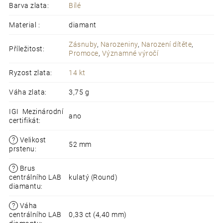
Přímá linie světla, která přitáhne pozornost
Barva zlata
:
Bílé
Ručně zpracované osazení s perfektní brilancí
Vhodný k zásnubám, narozeninám, narození dítěte,
Material
:
diamant
promocím či významnému jubileu
Dokonalá kombinace
14karátového bílého zlata
Zásnuby
,
Narozeniny
,
Narození dítěte
,
a laboratorně pěstovaných diamantů
Příležitost
:
Promoce
,
Významné výročí
Celkový
počet karátů
ve šperku je
1,11 ct
Barva hlavního LG diamantu je
D (nejlepší barva)
Ryzost zlata
:
14 kt
Centrální kámen vlastní
IGI certifikát
, který vydává
Mezinárodní gemologický institut
Váha zlata
:
3,75 g
Recyklovatelné balení
s osobním vzkazem dle přání
IGI Mezinárodní
ano
certifikát
:
?
Velikost
52 mm
prstenu
:
?
Brus
centrálního LAB
kulatý (Round)
diamantu
:
?
Váha
centrálního LAB
0,33 ct (4,40 mm)