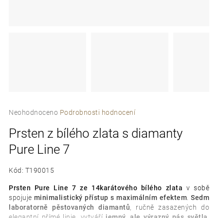
e
t
e
n
a
j
Průměrné
í
Neohodnoceno
Podrobnosti hodnocení
hodnocení
t
Prsten z bílého zlata s diamanty
produktu
je
?
Pure Line 7
0,0
z
5
Kód:
T190015
hvězdiček.
Prsten Pure Line 7
ze 14karátového bílého zlata
v sobě
spojuje
minimalistický přístup s maximálním efektem
.
Sedm
D
laboratorně pěstovaných diamantů
, ručně zasazených do
o
elegantní přímé linie, vytváří
jemný, ale výrazný pás světla
,