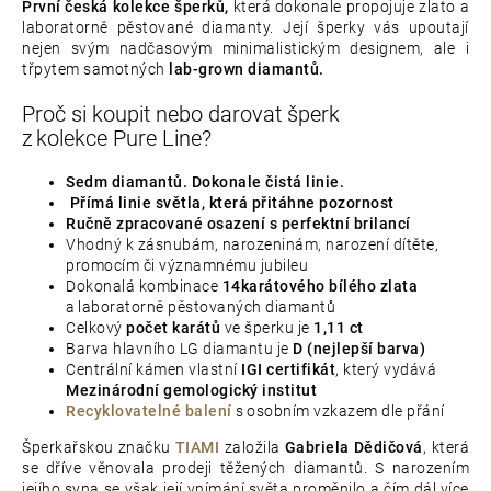
První česká kolekce šperků,
která dokonale propojuje zlato a
laboratorně pěstované diamanty. Její šperky vás upoutají
nejen svým nadčasovým minimalistickým designem, ale i
třpytem samotných
lab-grown diamantů.
Proč si koupit nebo darovat šperk
z kolekce Pure Line?
Sedm diamantů. Dokonale čistá linie.
Přímá linie světla, která přitáhne pozornost
Ručně zpracované osazení s perfektní brilancí
Vhodný k zásnubám, narozeninám, narození dítěte,
promocím či významnému jubileu
Dokonalá kombinace
14karátového bílého zlata
a laboratorně pěstovaných diamantů
Celkový
počet karátů
ve šperku je
1,11 ct
Barva hlavního LG diamantu je
D (nejlepší barva)
Centrální kámen vlastní
IGI certifikát
, který vydává
Mezinárodní gemologický institut
Recyklovatelné balení
s osobním vzkazem dle přání
Šperkařskou značku
TIAMI
založila
Gabriela Dědičová
, která
se dříve věnovala prodeji těžených diamantů. S narozením
jejího syna se však její vnímání světa proměnilo a čím dál více