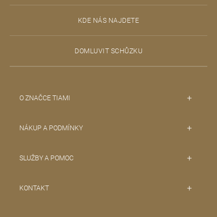
p
KDE NÁS NAJDETE
a
t
DOMLUVIT SCHŮZKU
í
O ZNAČCE TIAMI
NÁKUP A PODMÍNKY
SLUŽBY A POMOC
KONTAKT