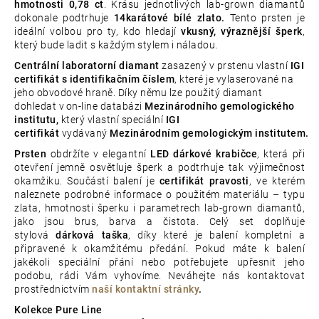
hmotnosti 0,78 ct
. Krásu jednotlivých lab-grown diamantů
dokonale podtrhuje
14karátové bílé zlato.
Tento prsten je
ideální volbou pro ty, kdo hledají
vkusný, výraznější šperk
,
který bude ladit s každým stylem i náladou.
Centrální laboratorní diamant
zasazený v prstenu vlastní
IGI
certifikát s identifikačním číslem
, které je vylaserované na
jeho obvodové hraně. Díky němu lze použitý diamant
dohledat v on-line databázi
Mezinárodního gemologického
institutu,
který vlastní speciální
IGI
certifikát
vydávaný
Mezinárodním gemologickým institutem
.
Prsten
obdržíte v elegantní
LED dárkové krabičce
, která při
otevření jemně osvětluje šperk a podtrhuje tak výjimečnost
okamžiku. Součástí balení je
certifikát pravosti
, ve kterém
naleznete podrobné informace o použitém materiálu – typu
zlata, hmotnosti šperku i parametrech lab-grown diamantů,
jako jsou brus, barva a čistota. Celý set doplňuje
stylová
dárková taška
, díky které je balení kompletní a
připravené k okamžitému předání. Pokud máte k balení
jakékoli speciální přání nebo potřebujete upřesnit jeho
podobu, rádi Vám vyhovíme. Neváhejte nás kontaktovat
prostřednictvím
naší kontaktní stránky
.
Kolekce Pure Line