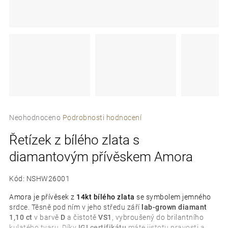
e
t
e
n
a
j
í
Průměrné
Neohodnoceno
Podrobnosti hodnocení
hodnocení
t
Řetízek z bílého zlata s
produktu
je
?
diamantovým přívěskem Amora
0,0
z
5
Kód:
NSHW26001
hvězdiček.
Amora je přívěsek z
14kt bílého zlata
se symbolem jemného
srdce. Těsně pod ním v jeho středu září
lab-grown diamant
D
1,10 ct
v barvě
D
a čistotě
VS1
, vybroušený do brilantního
o
kulatého tvaru. Díky
IGI certifikátu
máte jistotu pravosti a