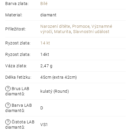
Barva zlata
:
Bílé
Material
:
diamant
Narození dítěte
,
Promoce
,
Významné
Příležitost
:
výročí
,
Maturita
,
Slavnostní událost
Ryzost zlata
:
14 kt
Ryzost zlata
:
14kt
Váza zlata
:
2,47 g
Délka řetízku
:
45cm (extra 42cm)
?
Brus LAB
kulatý (Round)
diamantů
:
?
Barva LAB
D
diamantů
:
?
Čistota LAB
VS1
diamantů
: