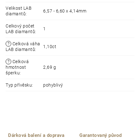
Velikost LAB
6,57 - 6,60 x 4,14mm
diamantů
:
Celkový počet
1
LAB diamantů
:
?
Celková váha
1,10ct
LAB diamantů
:
?
Celková
hmotnost
2,69 g
šperku
:
Typ přívěsku
:
pohyblivý
Dárková balení a doprava
Garantovaný původ