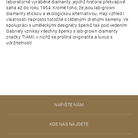
laboratorně vyráběné diamanty, jejichž historie překvapivě
sahá až do roku 1954. Kromě toho, že jsou lab-grown
diamanty etickou a ekologickou alternativou, mají vzhled i
vlastnosti naprosto totožné s těženými drahými kameny. Ve
spolupráci s uměleckými designéry šperků tak pod vedením
Gabriely vznikají všechny šperky s lab-grown diamanty
značky TIAMI, v nichž se prolíná originalita a luxus s
udržitelností.
Z
NAPIŠTE NÁM
á
p
KDE NÁS NAJDETE
a