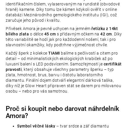
identifikačním číslem, vylaserovaným na rundistě (obvodové
hraně) kamene. Díky tomu lze kámen kdykoli ověřit v online
databázi Mezinárodního gemologického institutu (IGI), což
zaručuje jeho původ i kvalitu.
Přívěsek Amora je pevně uchycen na jemném
řetízku z 14kt
bílého zlata
o délce
45 cm
s přídavným očkem na
42 cm
. Díky
této variabilitě se hodí jak pro každodenní nošení, tak i pro
slavnostní okamžiky, kdy podtrhne výjimečnost chvíle.
Každý šperk z kolekce
TIAMI
balíme s pečlivostí a citem pro
detail – od minimalistických ekologických krabiček až po
luxusní balení s LED podsvícením. Samozřejmostí je
certifikát
pravosti
, který obsahuje všechny parametry šperku – typ
zlata, hmotnost, brus, barvu i čistotu laboratorního
diamantu. Finální dojem dotváří elegantní dárková taška,
díky níž je Glow Heart připraven stát se darem pro milovanou
osobu – nebo pro vás samotnou.
Proč si koupit nebo darovat náhrdelník
Amora?
Symbol věčné lásky
– tvar srdce a zář diamantu