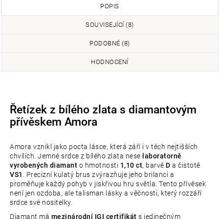
POPIS
SOUVISEJÍCÍ (8)
PODOBNÉ (8)
HODNOCENÍ
Řetízek z bílého zlata s diamantovým
přívěskem Amora
Amora vznikl jako pocta lásce, která září i v těch nejtišších
chvílích. Jemné srdce z bílého zlata nese
laboratorně
vyrobených diamant
o hmotnosti
1,10 ct
, barvě
D
a čistotě
VS1
. Precizní kulatý brus zvýrazňuje jeho brilanci a
proměňuje každý pohyb v jiskřivou hru světla. Tento přívěsek
není jen ozdoba, ale talisman lásky a věčnosti, který rozzáří
srdce své nositelky.
Diamant má
mezinárodní IGI certifikát
s jedinečným