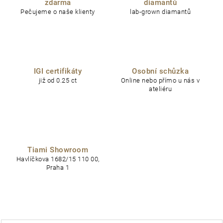
zdarma
diamantů
Pečujeme o naše klienty
lab-grown diamantů
IGI certifikáty
Osobní schůzka
již od 0.25 ct
Online nebo přímo u nás v
ateliéru
Tiami Showroom
Havlíčkova 1682/15 110 00,
Praha 1