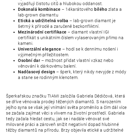
vyjadřují čistotu citů a hlubokou oddanost.
Dokonalá kombinace
– 14karátového
bílého
zlata a
lab-grown diamantu
Etická a udržitelná volba
– lab-grown diamant je
šetrný k přírodě a zaručeně bezkonfliktní.
Mezinárodní certifikace
– diamant vlastní IGI
certifikát s unikátním číslem vylaserovaným přímo na
kameni.
Univerzální elegance
– hodí se k dennímu nošení i
výjimečným příležitostem.
Osobní dar
– možnost přidat vlastní vzkaz nebo
věnování k dárkovému balení.
Nadčasový design
– šperk, který nikdy nevyjde z módy
a stane se rodinným klenotem.
Šperkařskou značku TIAMI založila Gabriela Dědičová, která
se dříve věnovala prodeji těžených diamantů. S narozením
jejího syna se však její vnímání světa proměnilo a čím dál více
se začala zajímat věci s vlivem na životní prostředí. Gabriela
tedy začala hledat cestu, jak se i nadále věnovat své
milované práci a zároveň snížit negativní dopad hlubinné
těžby diamantů na přírodu. Brzy objevila etické a udržitelné