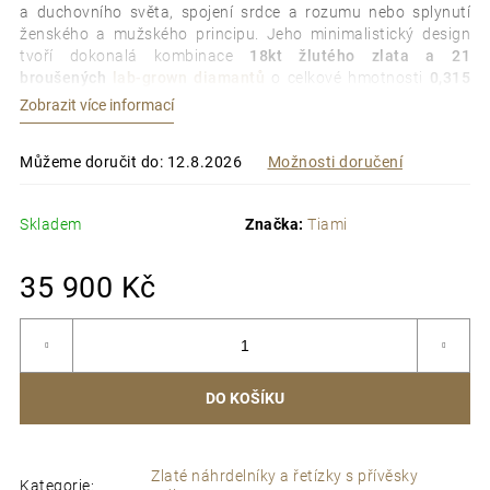
p
a duchovního světa, spojení srdce a rozumu nebo splynutí
ženského a mužského principu. Jeho minimalistický design
o
tvoří dokonalá kombinace
18kt žlutého zlata a 21
r
broušených
lab-grown diamantů
o celkové hmotnosti
0,315
u
ct.
Zlatý přívěsek je pověšen na jemném
řetízku o délce 42
Zobrazit více informací
č
cm.
u
j
Proč si koupit nebo darovat náhrdelník
Můžeme doručit do:
12.8.2026
Možnosti doručení
e
z kolekce Pure Line?
m
Skladem
Značka:
Tiami
e
Nejsilnější ochranný symbol
Stylový minimalistický design
Mě
Dokonalá kombinace
18kt žlutého zlata
a
21 lab-
35 900 Kč
ce
grown diamantů
Celkový počet karátů ve šperku je
0,315 ct
Barva LG diamantů je
E
Součástí balení je i
certifikát pravosti
Recyklovatelné balení
s
osobním vzkazem dle přání
DO KOŠÍKU
Zlaté náhrdelníky a řetízky s přívěsky
Kategorie
: