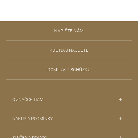
Z
NAPIŠTE NÁM
á
p
KDE NÁS NAJDETE
a
t
DOMLUVIT SCHŮZKU
í
O ZNAČCE TIAMI
NÁKUP A PODMÍNKY
SLUŽBY A POMOC