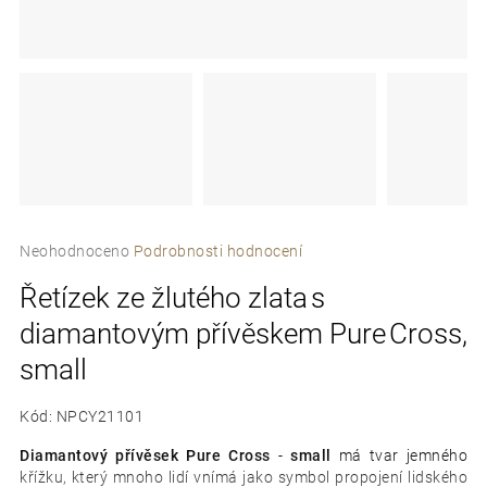
e
t
e
n
a
j
Průměrné
í
Neohodnoceno
Podrobnosti hodnocení
hodnocení
t
Řetízek ze žlutého zlata s
produktu
je
?
diamantovým přívěskem Pure Cross,
0,0
z
small
5
hvězdiček.
Kód:
NPCY21101
D
Diamantový přívěsek Pure Cross
-
small
má tvar jemného
o
křížku, který mnoho lidí vnímá jako symbol propojení lidského