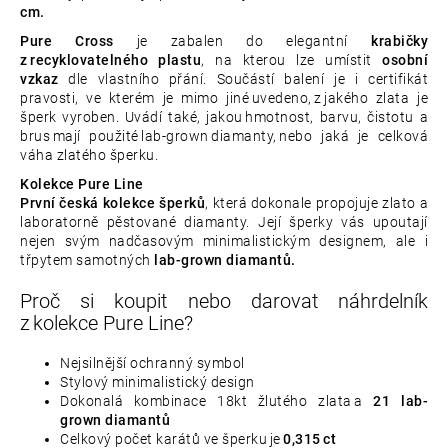
cm.
Pure Cross
je zabalen do elegantní
krabičky
z recyklovatelného plastu
, na kterou lze umístit
osobní
vzkaz
dle vlastního přání. Součástí balení je i certifikát
pravosti, ve kterém je mimo jiné uvedeno, z jakého zlata je
šperk vyroben. Uvádí také, jakou hmotnost, barvu, čistotu a
brus mají použité lab-grown diamanty, nebo jaká je celková
váha zlatého šperku.
Kolekce Pure Line
První česká kolekce šperků
,
která dokonale propojuje zlato a
laboratorně pěstované diamanty. Její šperky vás upoutají
nejen svým nadčasovým minimalistickým designem, ale i
třpytem samotných
lab-grown diamantů.
Proč si koupit nebo darovat náhrdelník
z kolekce Pure Line?
Nejsilnější ochranný symbol
Stylový minimalistický design
Dokonalá kombinace 18kt žlutého zlata a
21 lab-
grown diamantů
Celkový počet karátů ve šperku je
0,315 ct