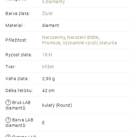
s diamanty
Barva zlata
:
Žluté
Material
:
diamant
Narozeniny
,
Narození dítěte
,
Příležitost
:
Promoce
,
Významné výročí
,
Maturita
Ryzost zlata
:
18 kt
Tvar
:
křížek
Váha zlata
:
2,90 g
Délka řetízku
:
42 cm
?
Brus LAB
kulatý (Round)
diamantů
:
?
Barva LAB
E
diamantů
: