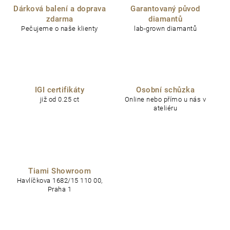
Dárková balení a doprava
Garantovaný původ
zdarma
diamantů
Pečujeme o naše klienty
lab-grown diamantů
IGI certifikáty
Osobní schůzka
již od 0.25 ct
Online nebo přímo u nás v
ateliéru
Tiami Showroom
Havlíčkova 1682/15 110 00,
Praha 1