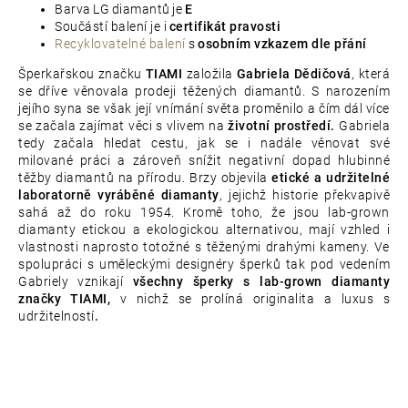
Barva LG diamantů je
E
Součástí balení je i
certifikát pravosti
Recyklovatelné balení
s
osobním vzkazem dle přání
Šperkařskou značku
TIAMI
založila
Gabriela Dědičová
, která
se dříve věnovala prodeji těžených diamantů. S narozením
jejího syna se však její vnímání světa proměnilo a čím dál více
se začala zajímat věci s vlivem na
životní prostředí.
Gabriela
tedy začala hledat cestu, jak se i nadále věnovat své
milované práci a zároveň snížit negativní dopad hlubinné
těžby diamantů na přírodu. Brzy objevila
etické a udržitelné
laboratorně vyráběné diamanty
, jejichž historie překvapivě
sahá až do roku 1954. Kromě toho, že jsou lab-grown
diamanty etickou a ekologickou alternativou, mají vzhled i
vlastnosti naprosto totožné s těženými drahými kameny. Ve
spolupráci s uměleckými designéry šperků tak pod vedením
Gabriely vznikají
všechny šperky s lab-grown diamanty
značky TIAMI,
v nichž se prolíná originalita a luxus s
udržitelností
.