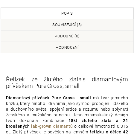
POPIS
SOUVISEJÍCÍ (8)
PODOBNÉ (8)
HODNOCENÍ
Řetízek ze žlutého zlata s diamantovým
přívěskem Pure Cross, small
Diamantový přívěsek Pure Cross
-
small
má tvar jemného
křížku, který mnoho lidí vnímá jako symbol propojení lidského
a duchovního světa, spojení srdce a rozumu nebo splynutí
ženského a mužského principu. Jeho minimalistický design
tvoří dokonalá kombinace
18kt žlutého zlata a 21
broušených
lab-grown diamantů
o celkové hmotnosti 0,315
ct. Zlatý přívěsek je pověšen na jemném
řetízku o délce 42