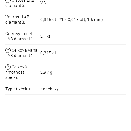
?
Čistota LAB
VS
diamantů
:
Velikost LAB
0,315 ct (21 x 0,015 ct), 1,5 mm)
diamantů
:
Celkový počet
21 ks
LAB diamantů
:
?
Celková váha
0,315 ct
LAB diamantů
:
?
Celková
hmotnost
2,97 g
šperku
:
Typ přívěsku
:
pohyblivý