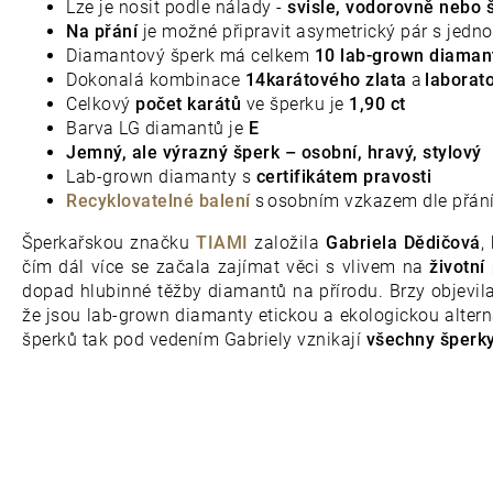
Lze je nosit podle nálady -
svisle, vodorovně nebo 
Na přání
je možné připravit asymetrický pár s jedno
Diamantový šperk má celkem
10 lab-grown diaman
Dokonalá kombinace
14karátového zlata
a
laborat
Celkový
počet karátů
ve šperku je
1,90 ct
Barva LG diamantů je
E
Jemný,
ale
výrazný
šperk
–
osobní,
hravý,
stylový
Lab-grown diamanty s
certifikátem pravosti
Recyklovatelné balení
s
osobním vzkazem dle přán
Šperkařskou značku
TIAMI
založila
Gabriela Dědičová
,
čím dál více se začala zajímat věci s vlivem na
životní
dopad hlubinné těžby diamantů na přírodu. Brzy objevi
že jsou lab-grown diamanty etickou a ekologickou altern
šperků tak pod vedením Gabriely vznikají
všechny šperk