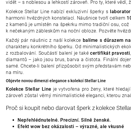
vidět – s noblesou a lehkostí zároveň. Pro ty, které vědí, 
Kolekce Stellar Line nabízí exkluzivní šperky s
laborato
harmonii hvězdných konstelací. Náušnice tvoří c
elkem
1
z kamenů je umístěn na špekrku mimo tradiční osu, co
k nečekaným zábleskům na noční obloze. Pozvěte hvězdný 
Každý pár náušnic z naší kolekce
balíme s důrazem na 
charakteru konkrétního šperku. Od minimalistických ekol
z rozbalování. Součástí balení je také
certifikát pravosti
diamantů – jako jsou brus, barva a čistota. Finální doj
samé. Chcete-li balení přizpůsobit svým představám nebo
na míru.
Objevte novou dimenzi elegance s kolekcí Stellar Line
Kolekce Stellar Line
je vytvořena pro ženy, které hledaj
zároveň zůstal věrný minimalistické eleganci, kterou zna
Proč si koupit nebo darovat šperk z kolekce Stella
Nepřehlédnutelné. Precizní. Silně ženské.
Efekt wow bez okázalosti – výrazné, ale vkusné