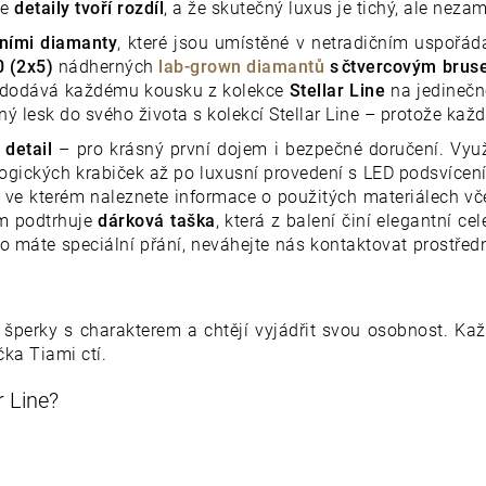
že
detaily tvoří rozdíl
, a že skutečný luxus je tichý, ale nezam
rními diamanty
, které jsou umístěné v netradičním uspořá
0 (2x5)
nádherných
lab-grown diamantů
s čtvercovým bru
ž dodává každému kousku z kolekce
Stellar Line
na jedinečno
lesk do svého života s kolekcí Stellar Line – protože každý
detail
– pro krásný první dojem i bezpečné doručení. Využ
ogických krabiček až po luxusní provedení s LED podsvícen
, ve kterém naleznete informace o použitých materiálech vč
em podtrhuje
dárková taška
, která z balení činí elegantní c
 máte speciální přání, neváhejte nás kontaktovat prostřed
í šperky s charakterem a chtějí vyjádřit svou osobnost. Kaž
čka Tiami ctí.
r Line?