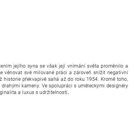
zením jejího syna se však její vnímání světa proměnilo a
le věnovat své milované práci a zároveň snížit negativní
chž historie překvapivě sahá až do roku 1954. Kromě toho,
ými drahými kameny. Ve spolupráci s uměleckými designéry
ginalita a luxus s udržitelností
.