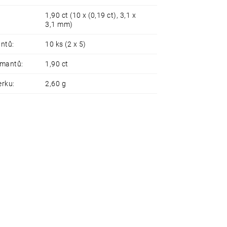
1,90 ct (10 x (0,19 ct), 3,1 x
3,1 mm)
antů
:
10 ks (2 x 5)
amantů
:
1,90 ct
erku
:
2,60 g