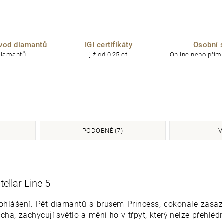
vod diamantů
IGI certifikáty
Osobní 
diamantů
již od 0.25 ct
Online nebo přímo
PODOBNÉ (7)
V
ellar Line 5
 prohlášení. Pět diamantů s brusem Princess, dokonale za
 ucha, zachycují světlo a mění ho v třpyt, který nelze přehléd