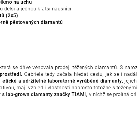
šikmo na uchu
u delší a jednou kratší náušnicí
tů (2x5)
orně pěstovaných diamantů
í
 která se dříve věnovala prodeji těžených diamantů. S naro
 prostředí.
Gabriela tedy začala hledat cestu, jak se i nadá
la
etické a udržitelné laboratorně vyráběné diamanty
, jeji
ativou, mají vzhled i vlastnosti naprosto totožné s těžen
y s lab-grown diamanty značky TIAMI,
v nichž se prolíná ori