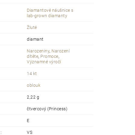
ěstovaných diamantů
Diamantové náušnice s
arátů
ve šperku je
1,90 ct
lab-grown diamanty
tů je
E
zný
šperk
–
osobní,
hravý,
stylový
Žluté
anty s
certifikátem pravosti
balení
s
osobním vzkazem dle přání
diamant
Narozeniny
,
Narození
dítěte
,
Promoce
,
Významné výročí
14 kt
oblouk
2,22 g
čtvercový (Princess)
E
ů
:
VS