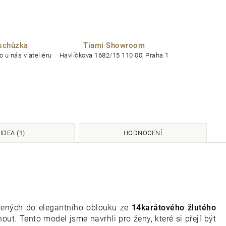
schůzka
Tiami Showroom
 u nás v ateliéru
Havlíčkova 1682/15 110 00, Praha 1
IDEA (1)
HODNOCENÍ
sazených do elegantního oblouku ze
14karátového žlutého
nout. Tento model jsme navrhli pro ženy, které si přejí být