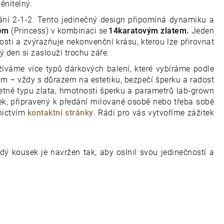
ěnitelný.
dání 2-1-2. Tento jedinečný design připomíná dynamiku a
sem
(Princess) v kombinaci se
14karatovým zlatem.
Jeden
sti a zvýrazňuje nekonvenční krásu, kterou lze přirovnat
 den si zaslouží trochu záře.
íváme více typů dárkových balení, které vybíráme podle
ím – vždy s důrazem na estetiku, bezpečí šperku a radost
etně typu zlata, hmotnosti šperku a parametrů lab-grown
elek, připravený k předání milované osobě nebo třeba sobě
nictvím
kontaktní stránky
. Rádi pro vás vytvoříme zážitek
dý kousek je navržen tak, aby oslnil svou jedinečností a