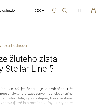
Hledat
Přihlášení
e schůzky
CZK
bnosti hodnocení
e žlutého zlata
 Stellar Line 5
jsou víc než jen šperk – je to prohlášení.
Pět
incess
, dokonale zasazených do elegantního
o žlutého zlata
, vytváří
dojem, který zůstává
.
, zachycují světlo a mění ho v třpyt, který nelze