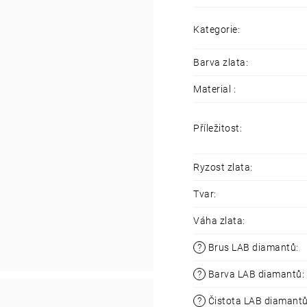
a
laboratorně p
Celkový
počet k
Kategorie
:
Barva LG diaman
Jemný,
ale
výra
Barva zlata
:
Lab-grown diam
Recyklovatelné 
Material
:
Příležitost
:
Ryzost zlata
:
Tvar
:
Váha zlata
:
?
Brus LAB diamantů
:
?
Barva LAB diamantů
:
?
Čistota LAB diamant