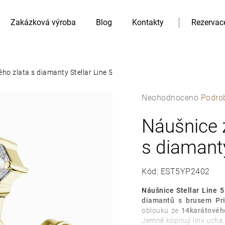
Zakázková výroba
Blog
Kontakty
Rezervac
ého zlata s diamanty Stellar Line 5
Průměrné
Neohodnoceno
Podro
hodnocení
produktu
Náušnice z
HLEDAT
je
Doporučujeme
s diamanty
0,0
z
5
Kód:
EST5YP2402
hvězdiček.
Náušnice Stellar Line 5
diamantů s brusem Pr
oblouku ze
14karátovéh
Jemně kopírují linii ucha