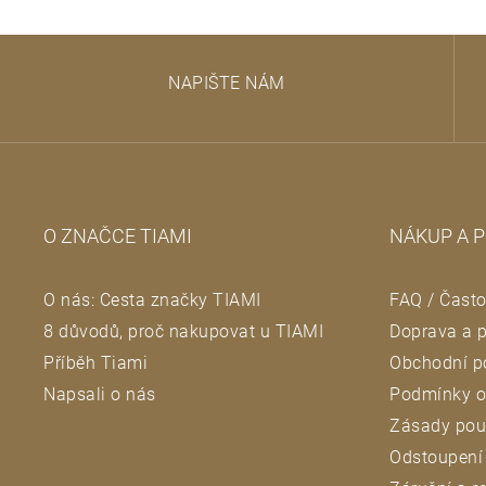
Z
NAPIŠTE NÁM
á
p
a
O ZNAČCE TIAMI
NÁKUP A 
t
O nás: Cesta značky TIAMI
FAQ / Často
í
8 důvodů, proč nakupovat u TIAMI
Doprava a p
Příběh Tiami
Obchodní p
Napsali o nás
Podmínky o
Zásady pou
Odstoupení