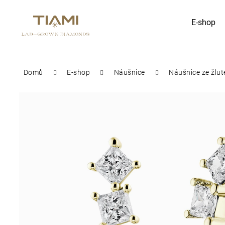
K
E-shop
Zpět
Zpět
o
do
do
obchodu
obchodu
š
Co potřebujete najít?
Domů
E-shop
Náušnice
Náušnice ze žlut
í
k