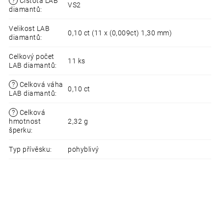
?
Čistota LAB
VS2
diamantů
:
Velikost LAB
0,10 ct (11 x (0,009ct) 1,30 mm)
diamantů
:
Celkový počet
11 ks
LAB diamantů
:
?
Celková váha
0,10 ct
LAB diamantů
:
?
Celková
hmotnost
2,32 g
šperku
:
Typ přívěsku
:
pohyblivý