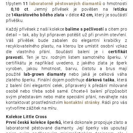
třpytem
11
laboratorně pěstovaných diamantů
o hmotnosti
0,10 ct
. Jemný přívěsek je pověšen na ř
etízku
ze
14karátového bílého zlata
v délce
42 cm,
který je součástí
přívěšku.
Každý přívěsek z naší kolekce
balíme s pečlivostí
a citem pro
detail – tak, aby byl připraven potěšit už při prvním otevření.
Váš přívěšek bude zabalen do elegantní krabičky z
recyklovatelného plastu, na kterou lze umístit osobní vzkaz
dle vlastního přání. Součástí balení je i
certifikát
pravosti.
Ten je tzv. rodným listem samotného šperku. V
certifikátu je například uvedeno, z jakého zlata je šperk
vyroben, jakou hmotnost, barvu, čistotu a brus mají
použité
lab-grown diamanty
nebo jaká je celková váha
zlatého šperku. Finální dojem podtrhuje
dárková taška
, která
z balení činí elegantní celek, připravený k předání milované
osobě nebo třeba sobě samé. Chcete-li balení přizpůsobit
svým představám nebo máte speciální přání, neváhejte nás
kontaktovat prostřednictvím
kontaktní stránky
. Rádi pro vás
vytvoříme zážitek na míru.
Kolekce Little Cross
První česká kolekce šperků,
která dokonale propojuje zlato a
laboratorně pěstované diamanty. Její šperky vás upoutají