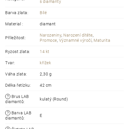
s diamanty
Barva zlata
:
Bílé
Material
:
diamant
Narozeniny
,
Narození dítěte
,
Příležitost
:
Promoce
,
Významné výročí
,
Maturita
Ryzost zlata
:
14 kt
Tvar
:
křížek
Váha zlata
:
2,30 g
Délka řetízku
:
42 cm
?
Brus LAB
kulatý (Round)
diamantů
:
?
Barva LAB
E
diamantů
: