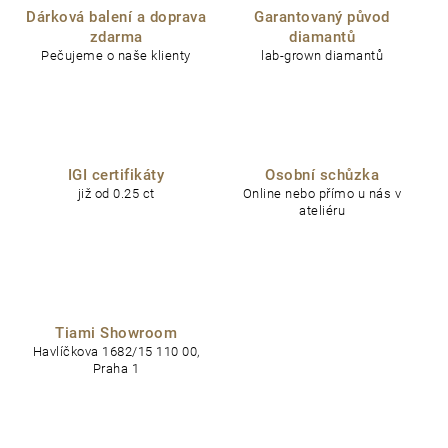
Dárková balení a doprava
Garantovaný původ
zdarma
diamantů
Pečujeme o naše klienty
lab-grown diamantů
IGI certifikáty
Osobní schůzka
již od 0.25 ct
Online nebo přímo u nás v
ateliéru
Tiami Showroom
Havlíčkova 1682/15 110 00,
Praha 1