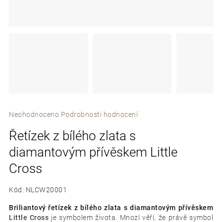
e
t
e
n
a
j
Průměrné
í
Neohodnoceno
Podrobnosti hodnocení
hodnocení
t
Řetízek z bílého zlata s
produktu
je
?
diamantovým přívěskem Little
0,0
z
Cross
5
hvězdiček.
Kód:
NLCW20001
D
Briliantový řetízek z bílého zlata s diamantovým přívěskem
o
Little Cross
je symbolem života. Mnozí věří, že právě symbol