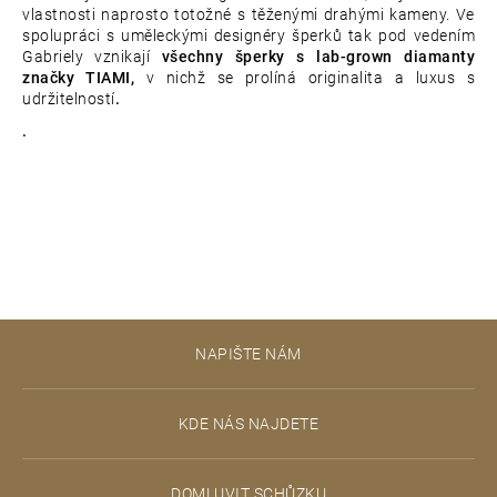
vlastnosti naprosto totožné s těženými drahými kameny. Ve
spolupráci s uměleckými designéry šperků tak pod vedením
Gabriely vznikají
všechny šperky s lab-grown diamanty
značky TIAMI,
v nichž se prolíná originalita a luxus s
udržitelností
.
.
Z
NAPIŠTE NÁM
á
p
KDE NÁS NAJDETE
a
t
DOMLUVIT SCHŮZKU