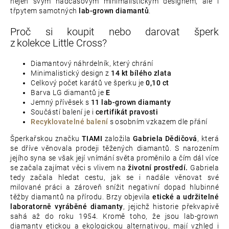
nejen svým nadčasovým minimalistickým designem, ale i
třpytem samotných
lab-grown diamantů
.
Proč si koupit nebo darovat šperk
z kolekce Little Cross?
Diamantový náhrdelník, který chrání
Minimalistický design z
14 kt bílého zlata
Celkový počet karátů ve šperku je
0,10 ct
Barva LG diamantů je
E
Jemný přívěsek s
11 lab-grown diamanty
Součástí balení je i
certifikát pravosti
Recyklovatelné balení
s
osobním vzkazem dle přání
Šperkařskou značku
TIAMI
založila
Gabriela Dědičová
, která
se dříve věnovala prodeji těžených diamantů. S narozením
jejího syna se však její vnímání světa proměnilo a čím dál více
se začala zajímat věci s vlivem na
životní prostředí.
Gabriela
tedy začala hledat cestu, jak se i nadále věnovat své
milované práci a zároveň snížit negativní dopad hlubinné
těžby diamantů na přírodu. Brzy objevila
etické a udržitelné
laboratorně vyráběné diamanty
, jejichž historie překvapivě
sahá až do roku 1954. Kromě toho, že jsou lab-grown
diamanty etickou a ekologickou alternativou, mají vzhled i