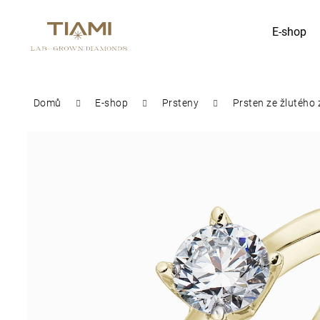
K
E-shop
Zpět
Zpět
o
do
do
obchodu
obchodu
š
Co potřebujete najít?
Domů
E-shop
Prsteny
Prsten ze žlutého
í
k