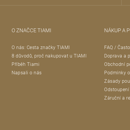
p
a
O ZNAČCE TIAMI
NÁKUP A 
t
O nás: Cesta značky TIAMI
FAQ / Často
í
8 důvodů, proč nakupovat u TIAMI
Doprava a p
Příběh Tiami
Obchodní p
Napsali o nás
Podmínky o
Zásady pou
Odstoupení
Záruční a 