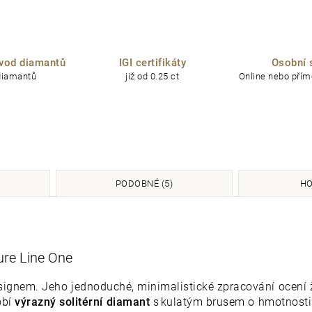
vod diamantů
IGI certifikáty
Osobní 
diamantů
již od 0.25 ct
Online nebo přímo
PODOBNÉ (5)
HO
ure Line One
nem. Jeho jednoduché, minimalistické zpracování ocení že
obí
výrazný solitérní diamant
s kulatým brusem o hmotnost