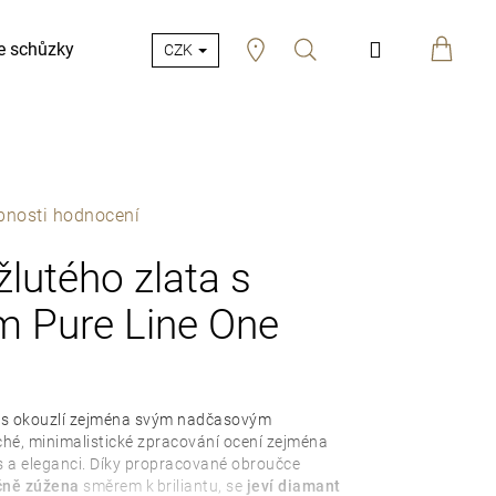
Hledat
Přihlášení
e schůzky
CZK
bnosti hodnocení
žlutého zlata s
 Pure Line One
s okouzlí zejména svým nadčasovým
hé, minimalistické zpracování ocení zejména
us a eleganci. Díky propracované obroučce
čně zúžena
směrem k briliantu, se
jeví diamant