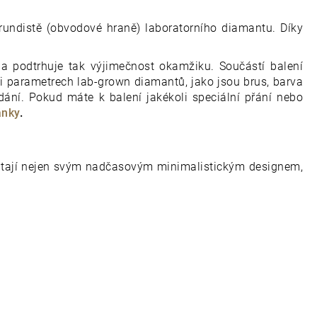
 rundistě (obvodové hraně) laboratorního diamantu. Díky
k a podtrhuje tak výjimečnost okamžiku. Součástí balení
 i parametrech lab-grown diamantů, jako jsou brus, barva
dání. Pokud máte k balení jakékoli speciální přání nebo
ánky
.
poutají nejen svým nadčasovým minimalistickým designem,