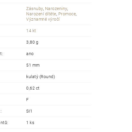
Zásnuby
,
Narozeniny
,
Narození dítěte
,
Promoce
,
Významné výročí
14 kt
3,80 g
t
:
ano
51 mm
kulatý (Round)
0,62 ct
F
u
:
SI1
antů
:
1 ks