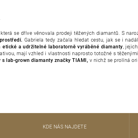
í
, která se dříve věnovala prodeji těžených diamantů. S naro
 prostředí.
Gabriela tedy začala hledat cestu, jak se i nadá
la
etické a udržitelné laboratorně vyráběné diamanty
, jeji
ativou, mají vzhled i vlastnosti naprosto totožné s těžen
 s lab-grown diamanty značky TIAMI,
v nichž se prolíná ori
KDE NÁS NAJDETE