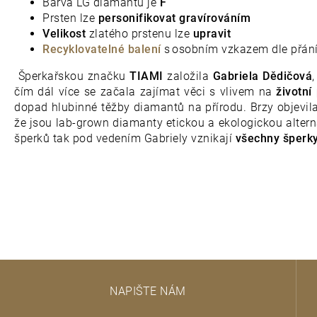
Barva LG diamantu je
F
Prsten lze
personifikovat gravírováním
Velikost
zlatého prstenu lze
upravit
Recyklovatelné balení
s osobním vzkazem dle přán
Šperkařskou značku
TIAMI
založila
Gabriela Dědičová
čím dál více se začala zajímat věci s vlivem na
životní
dopad hlubinné těžby diamantů na přírodu. Brzy objevi
že jsou lab-grown diamanty etickou a ekologickou altern
šperků tak pod vedením Gabriely vznikají
všechny šperky
Z
NAPIŠTE NÁM
á