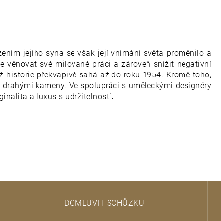
zením jejího syna se však její vnímání světa proměnilo a
le věnovat své milované práci a zároveň snížit negativní
chž historie překvapivě sahá až do roku 1954. Kromě toho,
ými drahými kameny. Ve spolupráci s uměleckými designéry
ginalita a luxus s udržitelností
.
DOMLUVIT SCHŮZKU