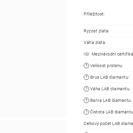
Příležitost
:
Ryzost zlata
:
Váha zlata
:
IGI Mezinárodní certifiká
?
Velikost prstenu
:
?
Brus LAB diamantu
:
?
Váha LAB diamantu
:
?
Barva LAB diamantu
:
?
Čistota LAB diamant
Celkový počet LAB diam