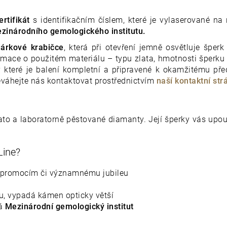
rtifikát
s identifikačním číslem, které je vylaserované na
zinárodního gemologického institutu.
árkové krabičce
, která při otevření jemně osvětluje šper
rmace o použitém materiálu – typu zlata, hmotnosti šperku
y které je balení kompletní a připravené k okamžitému pře
eváhejte nás kontaktovat prostřednictvím
naší kontaktní str
zlato a laboratorně pěstované diamanty. Její šperky vás u
 Line?
, promocím či významnému jubileu
u, vypadá kámen opticky větší
vá
Mezinárodní gemologický institut