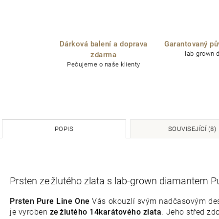
Dárková balení a doprava
Garantovaný pů
lab-grown 
zdarma
Pečujeme o naše klienty
POPIS
SOUVISEJÍCÍ (8)
Prsten ze žlutého zlata s lab-grown diamantem P
Prsten Pure Line One
Vás okouzlí svým nadčasovým desig
je vyroben
ze žlutého 14karátového zlata
. Jeho střed zd