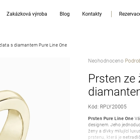
Zakázková výroba
Blog
Kontakty
Rezervac
 zlata s diamantem Pure Line One
Průměrné
Neohodnoceno
Podro
hodnocení
produktu
Prsten ze 
HLEDAT
je
Doporučujeme
diamantem
0,0
z
5
Kód:
RPLY20005
hvězdiček.
Prsten Pure Line One
Vá
designem. Jeho jednoduc
ženy a dívky milující lux
prstenu, která je
netradi