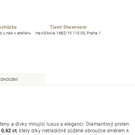
schůzka
Tiami Showroom
 u nás v ateliéru
Havlíčkova 1682/15 110 00, Praha 1
DNOCENÍ
ny a dívky milující luxus a eleganci. Diamantový prsten
i
0,62 ct
, který díky netradičně zúžené obroučce směrem k