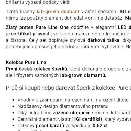
briliantu vypadá opticky větší.
Tento krásný
lab-grown diamant
vlastní speciální
IGI ce
němu lze použitý diamant dohledat v on-line databázi
Me
Zlatý prsten Pure Line One
obdržíte v elegantní
LED d
je
certifikát pravosti
, ve kterém naleznete podrobné info
a čistota. Celý set doplňuje stylová
dárková taška
, dík
potřebujete upřesnit jeho podobu, rádi Vám vyhovíme. N
Kolekce Pure Line
První česká kolekce šperků
, která dokonale propojuje 
ale i třpytem samotných
lab-grown diamantů.
Proč si koupit nebo darovat šperk z kolekce Pure
Vhodný k zásnubám, narozeninám, narození dítěte
Nadčasový design diamantového prstenu
Díky netradičně
zúžené obroučce
směrem k briliant
Centrální diamant vlastní
IGI certifikát
, který vydá
Celkový
počet karátů
ve šperku je
0,62 ct