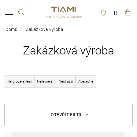
K
Hledat
Přihláš
o
Zpět
Zpět
š
Domů
Zakázková výroba
í
C
k
Zakázková výroba
o
p
o
Ř
t
Nejprodávanější
Nejlevnější
Nejdražší
Abecedně
a
ř
z
V
e
e
ý
b
OTEVŘÍT FILTR
n
p
u
í
i
j