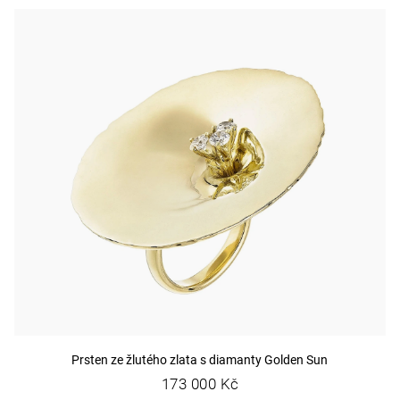
p
o
r
u
č
u
j
e
m
e
Prsten ze žlutého zlata s diamanty Golden Sun
173 000 Kč