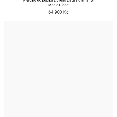
Piercing do pupíku z bílého zlata s diamanty
Magic Globe
64 900 Kč