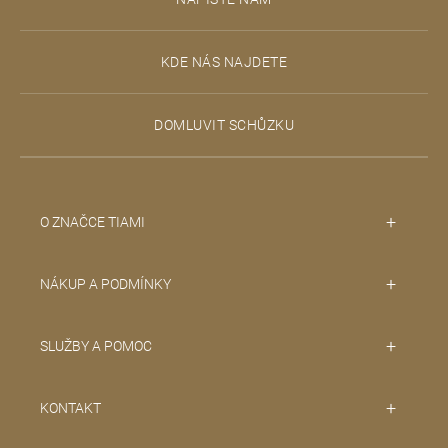
á
v
ý
p
p
KDE NÁS NAJDETE
a
i
s
t
DOMLUVIT SCHŮZKU
u
í
O ZNAČCE TIAMI
NÁKUP A PODMÍNKY
SLUŽBY A POMOC
KONTAKT