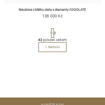
Náušnice z bílého zlata s diamanty COOOLATE
138 000 Kč
S
1
2
t
42
položek celkem
O
r
v
Nahoru
á
l
n
á
k
d
o
a
v
c
á
í
n
p
r
í
v
k
Z
y
NAPIŠTE NÁM