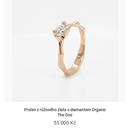
p
s
e
r
p
t
o
r
e
d
o
n
u
d
a
k
u
j
t
k
í
ů
t
t
ů
?
Prsten z růžového zlata s diamantem Organic
The One
D
55 000 Kč
o