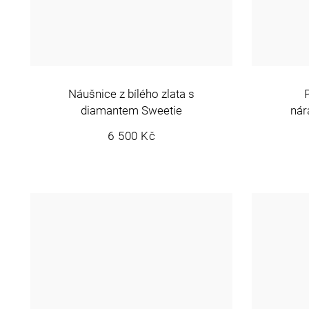
Náušnice z bílého zlata s
diamantem Sweetie
nár
6 500 Kč