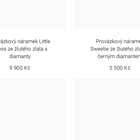
ázkový náramek Little
Provázkový náram
ss ze žlutého zlata s
Sweetie ze žlutého zl
diamanty
černým diamante
9 900 Kč
5 500 Kč