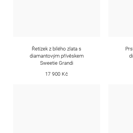
Řetízek z bílého zlata s
Prs
diamantovým přívěskem
d
Sweetie Grandi
17 900 Kč