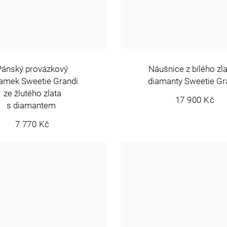
Pánský provázkový
Náušnice z bílého zla
amek Sweetie Grandi
diamanty Sweetie Gr
ze žlutého zlata
17 900 Kč
s diamantem
7 770 Kč