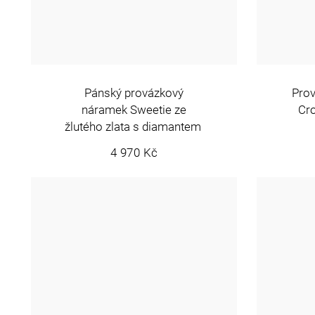
Pánský provázkový
Prov
náramek Sweetie ze
Cro
žlutého zlata s diamantem
4 970 Kč