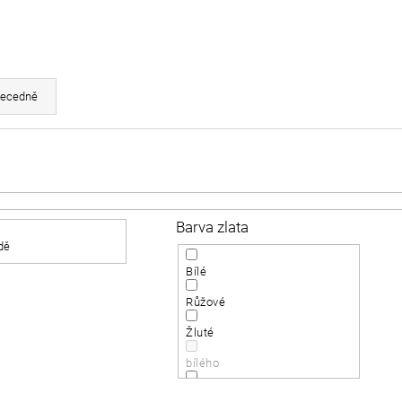
ecedně
Barva zlata
dě
Bílé
Růžové
Žluté
bílého
růžové / bílé