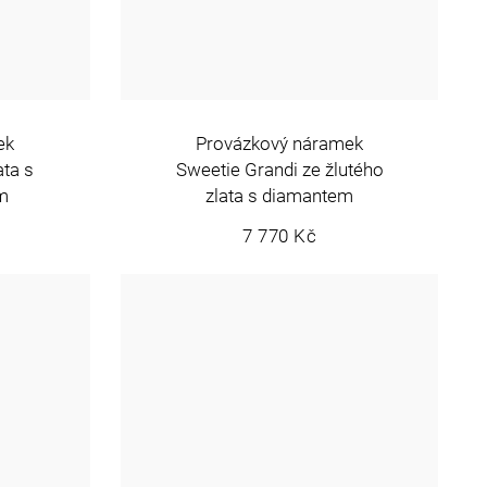
ek
Provázkový náramek
ata s
Sweetie Grandi ze žlutého
m
zlata s diamantem
7 770 Kč