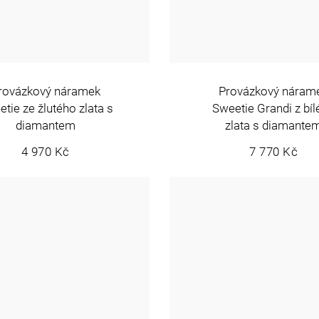
rovázkový náramek
Provázkový náram
tie ze žlutého zlata s
Sweetie Grandi z bí
diamantem
zlata s diamante
4 970 Kč
7 770 Kč