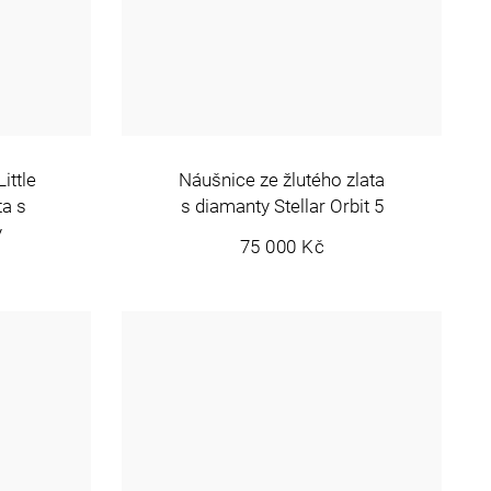
ittle
Náušnice ze žlutého zlata
ta s
s diamanty Stellar Orbit 5
y
75 000 Kč