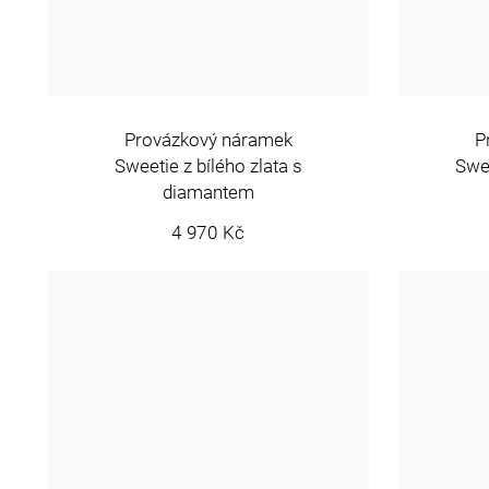
Provázkový náramek
P
Sweetie z bílého zlata s
Swee
diamantem
4 970 Kč