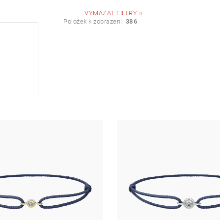
Bílé, žluté, růžové
VYMAZAT FILTRY
Položek k zobrazení:
386
Žlutá
Bílá
růžová