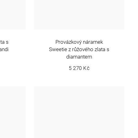
ta s
Provázkový náramek
andi
Sweetie z růžového zlata s
diamantem
5 270 Kč