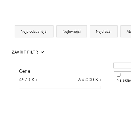
Ř
Nejprodávanější
Nejlevnější
Nejdražší
Ab
a
ZAVŘÍT FILTR
z
Cena
e
V
4970
Kč
255000
Kč
Na skla
n
ý
í
p
p
i