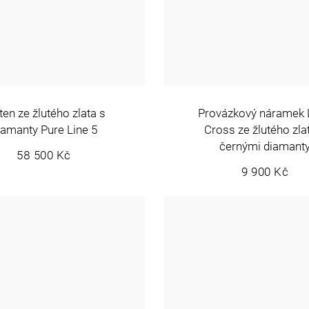
ten ze žlutého zlata s
Provázkový náramek L
iamanty Pure Line 5
Cross ze žlutého zla
černými diamant
58 500 Kč
9 900 Kč