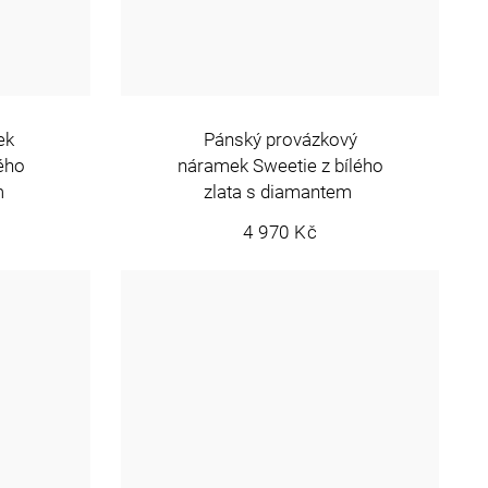
ek
Pánský provázkový
lého
náramek Sweetie z bílého
m
zlata s diamantem
4 970 Kč