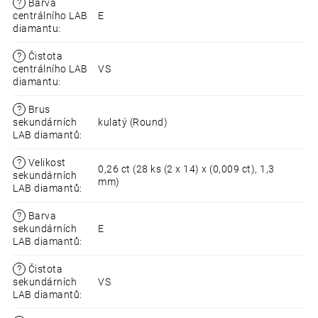
?
Barva
centrálního LAB
E
diamantu
:
?
Čistota
centrálního LAB
VS
diamantu
:
?
Brus
sekundárních
kulatý (Round)
LAB diamantů
:
?
Velikost
0,26 ct (28 ks (2 x 14) x (0,009 ct), 1,3
sekundárních
mm)
LAB diamantů
:
?
Barva
sekundárních
E
LAB diamantů
:
?
Čistota
sekundárních
VS
LAB diamantů
: