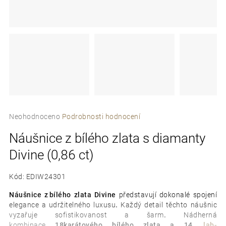
e
t
e
n
a
j
Průměrné
í
Neohodnoceno
Podrobnosti hodnocení
hodnocení
t
Náušnice z bílého zlata s diamanty
produktu
je
?
Divine (0,86 ct)
0,0
z
5
Kód:
EDIW24301
hvězdiček.
Náušnice z bílého zlata Divine
představují dokonalé spojení
elegance a udržitelného luxusu
.
Každý detail těchto náušnic
D
vyzařuje sofistikovanost a šarm
.
Nádherná
o
kombinace
18karátového bílého zlata a 14
lab-