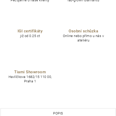
Pečujeme o naše klienty
lab-grown diamantů
IGI certifikáty
Osobní schůzka
již od 0.25 ct
Online nebo přímo u nás v
ateliéru
Tiami Showroom
Havlíčkova 1682/15 110 00,
Praha 1
POPIS