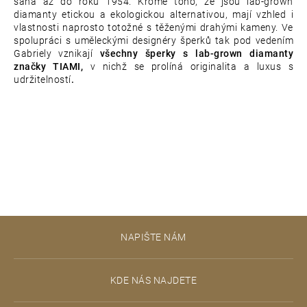
sahá až do roku 1954. Kromě toho, že jsou lab-grown
diamanty etickou a ekologickou alternativou, mají vzhled i
vlastnosti naprosto totožné s těženými drahými kameny. Ve
spolupráci s uměleckými designéry šperků tak pod vedením
Gabriely vznikají
všechny šperky s lab-grown diamanty
značky TIAMI,
v nichž se prolíná originalita a luxus s
udržitelností
.
Z
NAPIŠTE NÁM
á
p
KDE NÁS NAJDETE
a