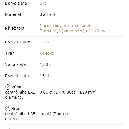
Barva zlata
:
Bílé
Material
:
diamant
Narozeniny
,
Narození dítěte
,
Příležitost
:
Promoce
,
Významné výročí
,
Křtiny
Ryzost zlata
:
18 kt
Tvar
:
kolečko
Váha zlata
:
1,53 g
Ryzost zlata
:
18 kt
?
Váha
centrálního LAB
0,60 ct (2 x (0,30ct), 4,20 mm)
diamantu
:
?
Brus
centrálního LAB
kulatý (Round)
diamantu
: