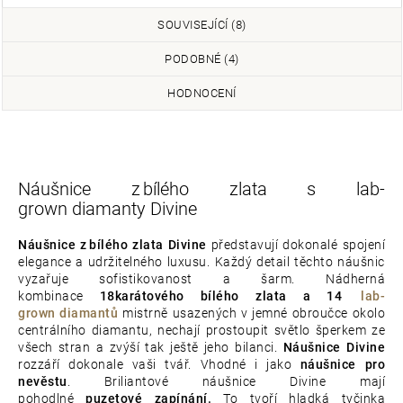
SOUVISEJÍCÍ (8)
PODOBNÉ (4)
HODNOCENÍ
Náušnice z bílého zlata s lab-
grown diamanty Divine
Náušnice z bílého zlata Divine
představují dokonalé spojení
elegance a udržitelného luxusu. Každý detail těchto náušnic
vyzařuje sofistikovanost a šarm. Nádherná
kombinace
18karátového bílého zlata a 14
lab-
grown diamantů
mistrně usazených v jemné obroučce okolo
centrálního diamantu, nechají prostoupit světlo šperkem ze
všech stran a zvýší tak ještě jeho bilanci.
Náušnice Divine
rozzáří dokonale vaši tvář. Vhodné i jako
náušnice pro
nevěstu
. Briliantové náušnice Divine
mají
pohodlné
puzetové zapínání.
To tvoří hladká tyčinka