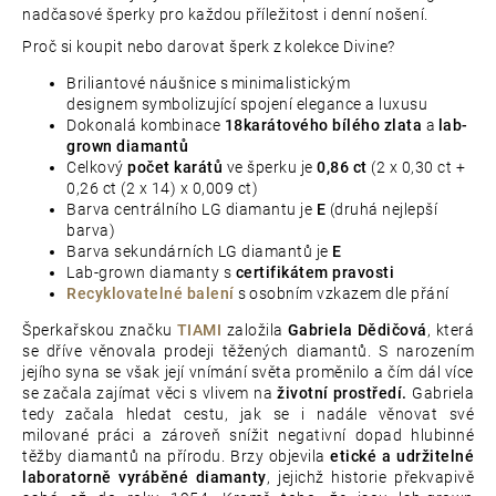
nadčasové šperky pro každou příležitost i denní nošení.
Proč si koupit nebo darovat šperk z kolekce Divine?
Briliantové náušnice s minimalistickým
designem symbolizující spojení elegance a luxusu
Dokonalá kombinace
18karátového bílého zlata
a
lab-
grown diamantů
Celkový
počet karátů
ve šperku je
0,86
ct
(2 x 0,30 ct +
0,26 ct (2 x 14) x 0,009 ct)
Barva centrálního LG diamantu je
E
(druhá nejlepší
barva)
Barva sekundárních LG diamantů je
E
Lab-grown diamanty s
certifikátem pravosti
Recyklovatelné balení
s osobním vzkazem dle přání
Šperkařskou značku
TIAMI
založila
Gabriela Dědičová
, která
se dříve věnovala prodeji těžených diamantů. S narozením
jejího syna se však její vnímání světa proměnilo a čím dál více
se začala zajímat věci s vlivem na
životní prostředí.
Gabriela
tedy začala hledat cestu, jak se i nadále věnovat své
milované práci a zároveň snížit negativní dopad hlubinné
těžby diamantů na přírodu. Brzy objevila
etické a udržitelné
laboratorně vyráběné diamanty
, jejichž historie překvapivě