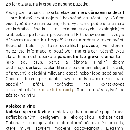
z bílého zlata, na kterou se nasune puzetka.
Každý pár náušnic z naší kolekce
balíme s důrazem na detail
– pro krásný první dojem i bezpečné doručení. Využíváme
více typů dárkových balení, které vybíráme podle charakteru
konkrétního šperku. Od minimalistických ekologických
krabiček až po luxusní provedení s LED podsvícením – vždy s
důrazem na estetiku, bezpečí šperku a radost z rozbalování.
Součástí balení je také
certifikát pravosti
, ve kterém
naleznete informace o použitých materiálech včetně typu
zlata, hmotnosti šperku a
parametrů lab-grown diamantů
–
jako jsou brus, barva a čistota. Finální dojem
podtrhuje
dárková taška
, která z balení činí elegantní celek,
připravený k předání milované osobě nebo třeba sobě samé.
Chcete-li balení přizpůsobit svým představám nebo máte
speciální přání, neváhejte nás kontaktovat
prostřednictvím
kontaktní stránky
. Rádi pro vás vytvoříme
zážitek na míru.
Kolekce Divine
Kolekce šperků Divine
představuje harmonické spojení mezi
sofistikovaným designem a ekologickou udržitelností.
Dokonale propojuje zlato a laboratorně pěstované diamanty,
které mluví jazykem moderní odpovědnosti. Elegantní