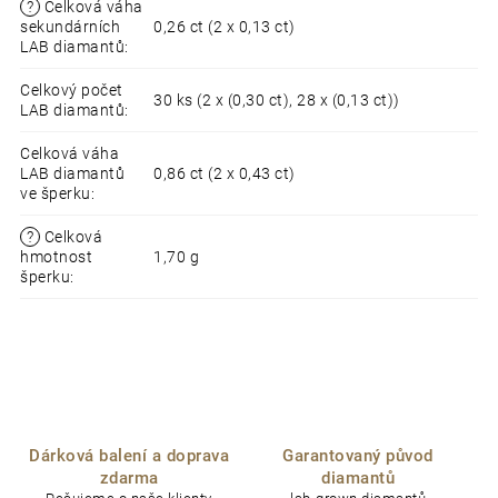
?
Celková váha
sekundárních
0,26 ct (2 x 0,13 ct)
LAB diamantů
:
Celkový počet
30 ks (2 x (0,30 ct), 28 x (0,13 ct))
LAB diamantů
:
Celková váha
LAB diamantů
0,86 ct (2 x 0,43 ct)
ve šperku
:
?
Celková
hmotnost
1,70 g
šperku
:
Dárková balení a doprava
Garantovaný původ
zdarma
diamantů