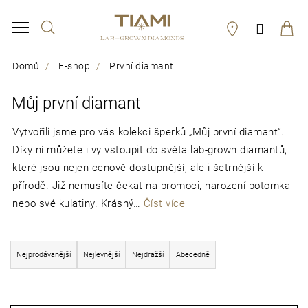
K
Hledat
Přihláš
o
Zpět
Zpět
š
Domů
E-shop
První diamant
í
C
Můj první diamant
k
o
p
Vytvořili jsme pro vás kolekci šperků „Můj první diamant“.
Díky ní můžete i vy vstoupit do světa lab-grown diamantů,
o
které jsou nejen cenově dostupnější, ale i šetrnější k
t
přírodě. Již nemusíte čekat na promoci, narození potomka
ř
nebo své kulatiny. Krásný…
Číst více
e
Ř
b
Nejprodávanější
Nejlevnější
Nejdražší
Abecedně
a
u
z
V
j