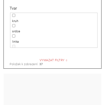
Tvar
Křtiny
kruh
srdce
linka
kytka
VYMAZAT FILTRY
kolečko
Položek k zobrazení:
37