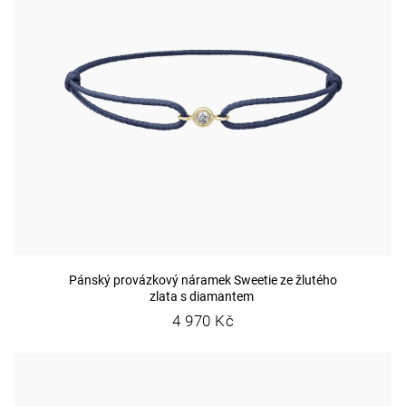
Pánský provázkový náramek Sweetie ze žlutého
zlata s diamantem
4 970 Kč