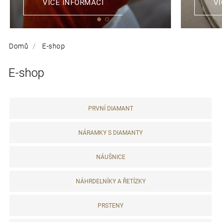
VÍCE INFORMACÍ
V
e
t
e
Domů
E-shop
n
E-shop
a
j
PRVNÍ DIAMANT
í
t
NÁRAMKY S DIAMANTY
?
NÁUŠNICE
NÁHRDELNÍKY A ŘETÍZKY
D
PRSTENY
o