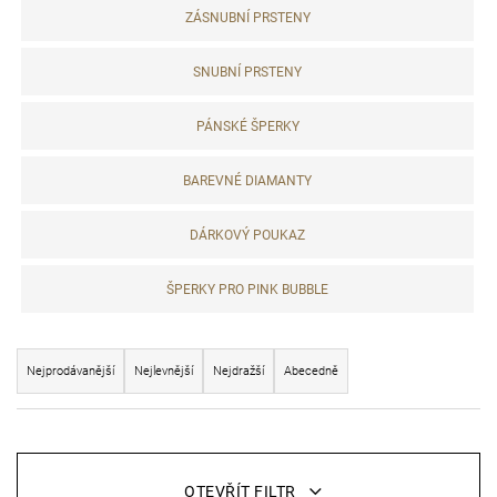
p
ZÁSNUBNÍ PRSTENY
o
r
SNUBNÍ PRSTENY
u
č
PÁNSKÉ ŠPERKY
u
j
BAREVNÉ DIAMANTY
e
m
e
DÁRKOVÝ POUKAZ
ŠPERKY PRO PINK BUBBLE
Ř
Nejprodávanější
Nejlevnější
Nejdražší
Abecedně
a
z
V
e
ý
OTEVŘÍT FILTR