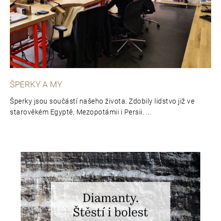
l
e
á
t
n
e
k
n
ů
a
ŠPERKY A MY
j
Šperky jsou součástí našeho života. Zdobily lidstvo již ve
starověkém Egyptě, Mezopotámii i Persii. ...
í
t
?
D
o