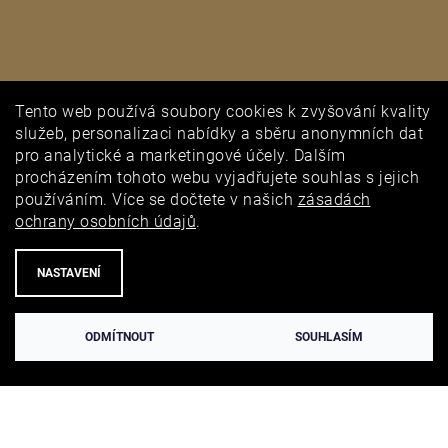
Tento web používá soubory cookies k zvyšování kvality
PUNCOVNÍ ÚŘAD
služeb, personalizaci nabídky a sběru anonymních dat
pro analytické a marketingové účely. Dalším
procházením tohoto webu vyjadřujete souhlas s jejich
používáním. Více se dočtete v našich
zásadách
ochrany osobních údajů
.
NASTAVENÍ
ODMÍTNOUT
SOUHLASÍM
Vytvořil Shoptet
Copyright 2026
TIAMI
. Všechna práva vyhrazena.
Upravit nastavení
cookies