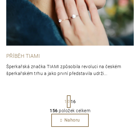
PŘÍBĚH TIAMI
Šperkařská značka TIAMI způsobila revoluci na českém
šperkařském trhu a jako první představila udrži...
S
1
16
t
156
položek celkem
O
r
v
Nahoru
á
l
n
á
k