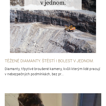
p
o
r
u
č
u
j
e
m
e
TĚŽENÉ DIAMANTY. ŠTĚSTÍ I BOLEST V JEDNOM.
Diamanty, třpytivé broušené kameny, kvůli kterým lidé pracují
v nebezpečných podmínkách, bez pr...